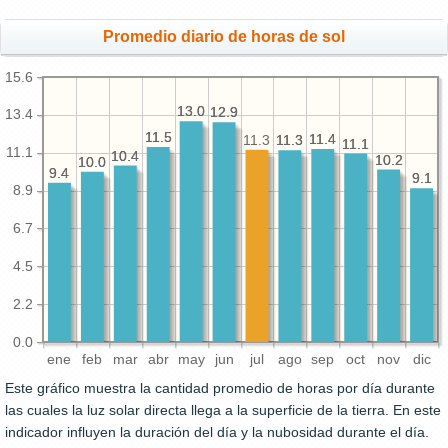
Promedio diario de horas de sol
15.6
13.0
13.0
12.9
12.9
13.4
11.5
11.5
11.4
11.4
11.3
11.3
11.3
11.1
11.1
11.1
10.4
10.4
10.2
10.2
10.0
10.0
9.4
9.4
9.1
9.1
8.9
6.7
4.5
2.2
0.0
ene
feb
mar
abr
may
jun
jul
ago
sep
oct
nov
dic
Este gráfico muestra la cantidad promedio de horas por día durante
las cuales la luz solar directa llega a la superficie de la tierra. En este
indicador influyen la duración del día y la nubosidad durante el día.