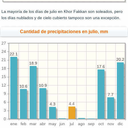
La mayoría de los días de julio en Khor Fakkan son soleados, pero
los días nublados y de cielo cubierto tampoco son una excepción.
Cantidad de precipitaciones en julio, mm
27
24
22.1
22.1
20.2
20.2
21
18.9
18.9
17.6
17.6
18
15
12
10.9
10.9
10.6
10.6
9
7.7
7.7
6
4.4
4.3
4.3
3
0
ene
feb
mar
abr
may
jun
jul
ago
sep
oct
nov
dic