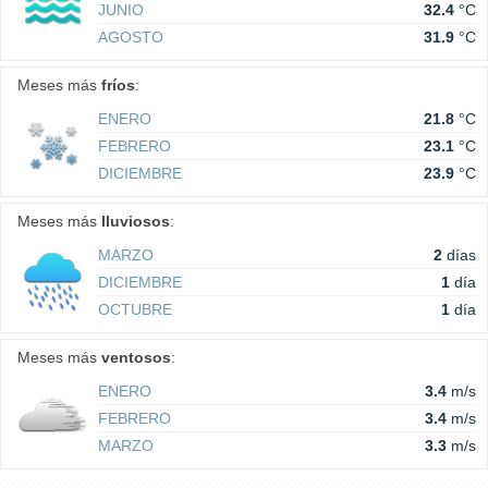
JUNIO
32.4
°C
AGOSTO
31.9
°C
Meses más
fríos
:
ENERO
21.8
°C
FEBRERO
23.1
°C
DICIEMBRE
23.9
°C
Meses más
lluviosos
:
MARZO
2
días
DICIEMBRE
1
día
OCTUBRE
1
día
Meses más
ventosos
:
ENERO
3.4
m/s
FEBRERO
3.4
m/s
MARZO
3.3
m/s