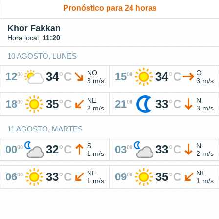
Pronóstico para 24 horas
Khor Fakkan
Hora local:
11:20
10 AGOSTO, LUNES
NO
O
34
°
C
34
°
C
12
15
00
00
3 m/s
3 m/s
NE
N
35
°
C
33
°
C
18
21
00
00
2 m/s
3 m/s
11 AGOSTO, MARTES
S
N
32
°
C
33
°
C
00
03
00
00
1 m/s
2 m/s
NE
NE
33
°
C
35
°
C
06
09
00
00
1 m/s
1 m/s