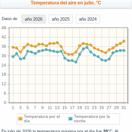
Temperatura del aire en julio, °C
Datos de:
año 2026
año 2025
año 2024
48
42
36
30
24
18
12
6
0
1
3
5
7
9
11
13
15
17
19
21
23
25
27
29
31
Temperatura por el
Temperatura por la
día
noche
En julio de 2026 la temperatura máxima por el día fue
39
°C. Al