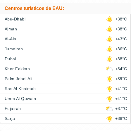
Centros turísticos de EAU:
Abu-Dhabi
+38°C
Ajman
+38°C
Al-Ain
+43°C
Jumeirah
+36°C
Dubai
+38°C
Khor Fakkan
+34°C
Palm Jebel Ali
+39°C
Ras Al Khaimah
+41°C
Umm Al Quwain
+41°C
Fujairah
+37°C
Sarja
+38°C