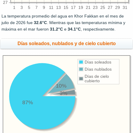
27
1
3
5
7
9
11
13
15
17
19
21
23
25
27
29
31
La temperatura promedio del agua en Khor Fakkan en el mes de
julio de 2026 fue
32.6°C
. Mientras que las temperaturas mínima y
máxima en el mar fueron
31.2°C
e
34.1°C
, respectivamente.
Días soleados, nublados y de cielo cubierto
Días soleados
Días nublados
Días de cielo
cubierto
10%
3%
87%