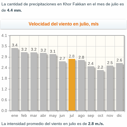
La cantidad de precipitaciones en Khor Fakkan en el mes de julio es
de
4.4 mm.
Velocidad del viento en julio, m/s
4.1
3.4
3.4
3.5
3.2
3.2
3.2
3.2
3.2
3.2
3.1
3.1
2.8
2.9
2.8
2.8
2.7
2.7
2.6
2.6
2.5
2.5
2.4
2.4
2.2
2.2
2.4
1.8
1.2
0.6
0.0
ene
feb
mar
abr
may
jun
jul
ago
sep
oct
nov
dic
La intensidad promedio del viento en julio es de
2.8 m./s.