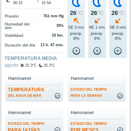
|
00:15
15:54
26
°C
26
°C
26
°C
Presión:
761 mm Hg
Humedad del
39%
aire:
SE 3 m/s
NE 1 m/s
NE 0 m/s
precip.
precip.
precip.
Visibilidad:
10 km.
8%
6%
8%
Duración del día:
13 h. 47 min.
TEMPERATURA MEDIA
agosto
32.3°C
25.3°C
Hammamet
Hammamet
TEMPERATURA
ESTADO DEL TIEMPO
DEL AGUA DE MAR
PARA LA SEMANA
Hammamet
Hammamet
ESTADO DEL TIEMPO
ESTADO DEL TIEMPO
PARA 14 DÍAS
POR MESES