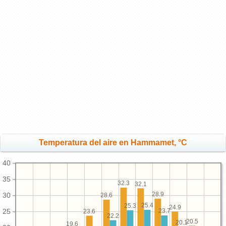
Temperatura del aire en Hammamet, °C
40
35
32.3
32.1
28.9
30
28.6
25.4
25.3
24.9
25
23.7
23.6
22.2
20.5
20.1
19.6