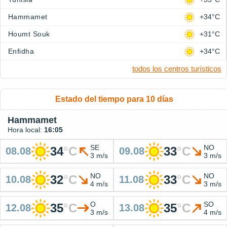
Hammamet
+34°C
Houmt Souk
+31°C
Enfidha
+34°C
todos los centros turísticos
Estado del tiempo para 10 días
Hammamet
Hora local:
16:05
SE
NO
34
°
C
33
°
C
08.08
09.08
3 m/s
3 m/s
NO
NO
32
°
C
33
°
C
10.08
11.08
4 m/s
3 m/s
O
SO
35
°
C
35
°
C
12.08
13.08
3 m/s
4 m/s