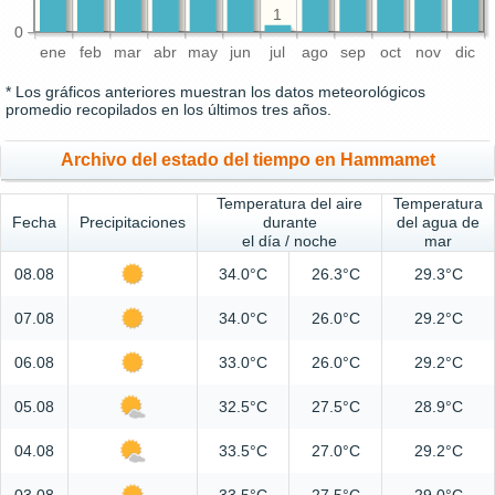
1
0
ene
feb
mar
abr
may
jun
jul
ago
sep
oct
nov
dic
* Los gráficos anteriores muestran los datos meteorológicos
promedio recopilados en los últimos tres años.
Archivo del estado del tiempo en Hammamet
Temperatura del aire
Temperatura
Fecha
Precipitaciones
durante
del agua de
el día / noche
mar
08.08
34.0°C
26.3°C
29.3°C
07.08
34.0°C
26.0°C
29.2°C
06.08
33.0°C
26.0°C
29.2°C
05.08
32.5°C
27.5°C
28.9°C
04.08
33.5°C
27.0°C
29.2°C