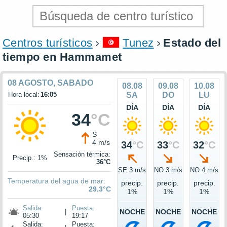
Centros turísticos
Tunez
Estado del
tiempo en Hammamet
08 AGOSTO, SABADO
08.08
09.08
10.08
Hora local:
16:05
SA
DO
LU
DÍA
DÍA
DÍA
34
°C
S
4 m/s
34
°C
33
°C
32
°C
Sensación térmica:
Precip.: 1%
36°C
SE 3 m/s
NO 3 m/s
NO 4 m/s
Temperatura del agua de mar:
precip.
precip.
precip.
29.3°C
1%
1%
1%
Salida:
Puesta:
|
NOCHE
NOCHE
NOCHE
05:30
19:17
Salida:
Puesta: