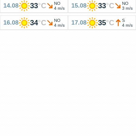
NO
NO
33
°
C
33
°
C
14.08
15.08
4 m/s
3 m/s
NO
S
34
°
C
35
°
C
16.08
17.08
4 m/s
4 m/s