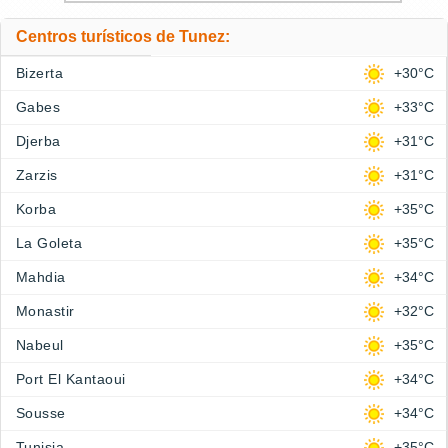
Centros turísticos de Tunez:
Bizerta
+30°C
Gabes
+33°C
Djerba
+31°C
Zarzis
+31°C
Korba
+35°C
La Goleta
+35°C
Mahdia
+34°C
Monastir
+32°C
Nabeul
+35°C
Port El Kantaoui
+34°C
Sousse
+34°C
Tunisia
+35°C