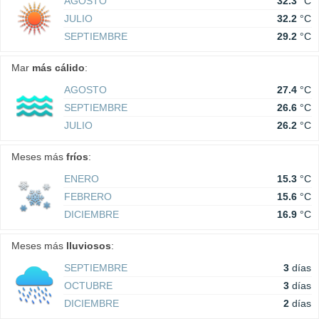
AGOSTO
32.3
°C
JULIO
32.2
°C
SEPTIEMBRE
29.2
°C
Mar
más cálido
:
AGOSTO
27.4
°C
SEPTIEMBRE
26.6
°C
JULIO
26.2
°C
Meses más
fríos
:
ENERO
15.3
°C
FEBRERO
15.6
°C
DICIEMBRE
16.9
°C
Meses más
lluviosos
:
SEPTIEMBRE
3
días
OCTUBRE
3
días
DICIEMBRE
2
días