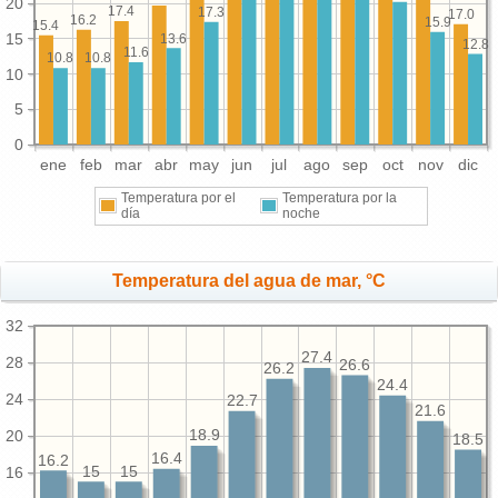
20
17.4
17.3
17.0
16.2
15.9
15.4
15
13.6
12.8
11.6
10.8
10.8
10
5
0
ene
feb
mar
abr
may
jun
jul
ago
sep
oct
nov
dic
Temperatura por el
Temperatura por la
día
noche
Temperatura del agua de mar, °C
32
27.4
28
26.6
26.2
24.4
24
22.7
21.6
20
18.9
18.5
16.4
16.2
15
15
16