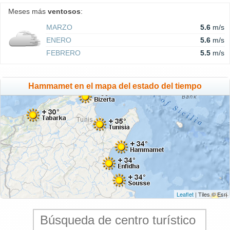
Meses más
ventosos
:
MARZO
5.6
m/s
ENERO
5.6
m/s
FEBRERO
5.5
m/s
Hammamet en el mapa del estado del tiempo
Leaflet
| Tiles © Esri