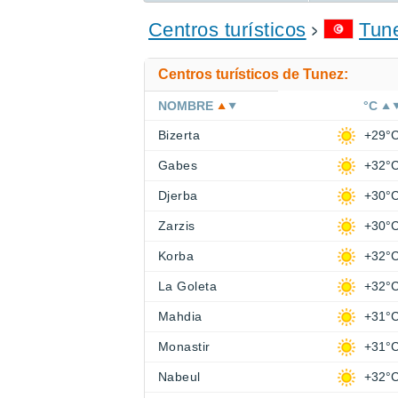
ENCONTRAR UN HOTEL
Centros turísticos
Tun
Centros turísticos de Tunez:
NOMBRE
°C
Bizerta
+29°
Gabes
+32°
Djerba
+30°
Zarzis
+30°
Korba
+32°
La Goleta
+32°
Mahdia
+31°
Monastir
+31°
Nabeul
+32°