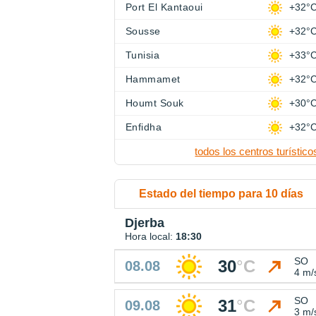
Port El Kantaoui
+32°
Sousse
+32°
Tunisia
+33°
Hammamet
+32°
Houmt Souk
+30°
Enfidha
+32°
todos los centros turístico
Estado del tiempo para 10 días
Djerba
Hora local:
18:30
SO
30
°
C
08.08
4 m/
SO
31
°
C
09.08
3 m/