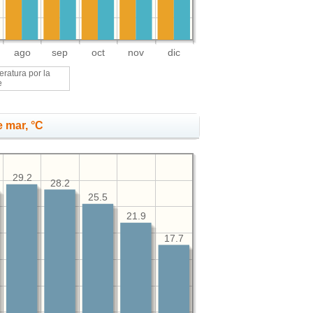
ago
sep
oct
nov
dic
ratura por la
e
 mar, °C
29.2
28.2
25.5
21.9
17.7