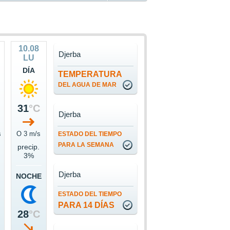
10.08
Djerba
LU
DÍA
TEMPERATURA
DEL AGUA DE MAR
31
°C
Djerba
s
O 3 m/s
ESTADO DEL TIEMPO
PARA LA SEMANA
precip.
3%
Djerba
NOCHE
ESTADO DEL TIEMPO
PARA 14 DÍAS
28
°C