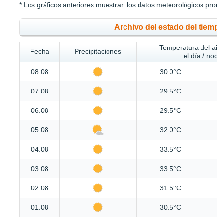
* Los gráficos anteriores muestran los datos meteorológicos pro
Archivo del estado del tiem
Temperatura del a
Fecha
Precipitaciones
el día / no
08.08
30.0°C
07.08
29.5°C
06.08
29.5°C
05.08
32.0°C
04.08
33.5°C
03.08
33.5°C
02.08
31.5°C
01.08
30.5°C