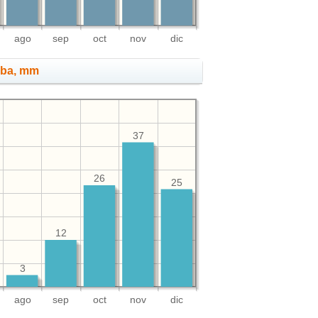
ago
sep
oct
nov
dic
rba, mm
37
26
25
12
3
ago
sep
oct
nov
dic