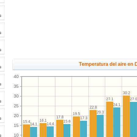
s
s
s
Temperatura del aire en D
s
40
s
35
30.2
30
27.1
27.
s
24.1
25
22.8
20.3
19.5
20
17.8
s
17.3
16.1
15.6
15.4
14.4
14.1
15
10
s