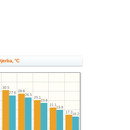
jerba, °C
30.5
28.6
27.6
0
26.5
25.1
23.6
21.1
19.8
17.2
16.2