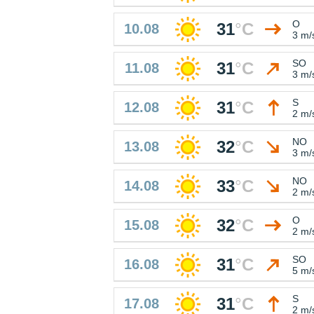
O
31
°
C
10.08
3 m/
SO
31
°
C
11.08
3 m/
S
31
°
C
12.08
2 m/
NO
32
°
C
13.08
3 m/
NO
33
°
C
14.08
2 m/
O
32
°
C
15.08
2 m/
SO
31
°
C
16.08
5 m/
S
31
°
C
17.08
2 m/