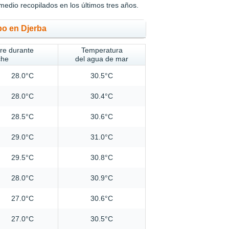
medio recopilados en los últimos tres años.
po en Djerba
ire durante
Temperatura
che
del agua de mar
28.0°C
30.5°C
28.0°C
30.4°C
28.5°C
30.6°C
29.0°C
31.0°C
29.5°C
30.8°C
28.0°C
30.9°C
27.0°C
30.6°C
27.0°C
30.5°C