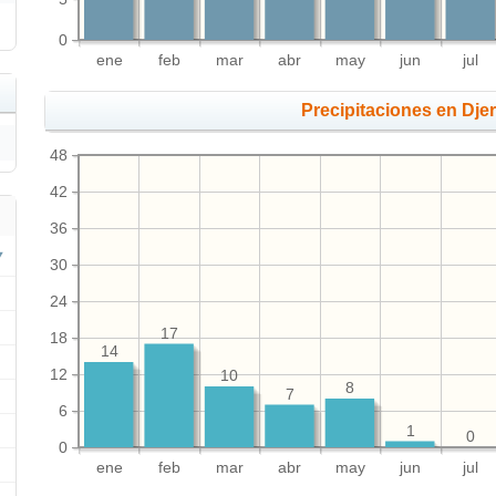
0
ene
feb
mar
abr
may
jun
jul
Precipitaciones en Dje
48
42
36
30
24
17
18
14
12
10
8
7
6
1
0
0
ene
feb
mar
abr
may
jun
jul