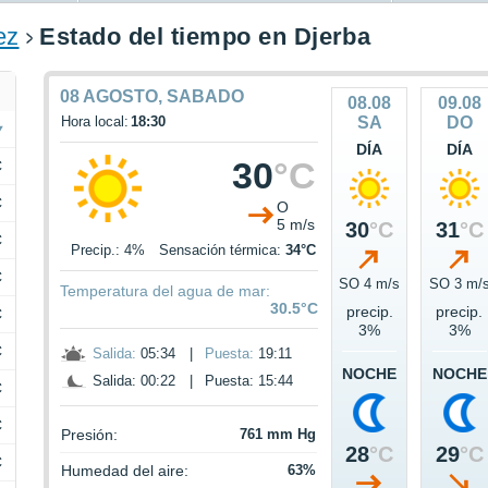
ez
Estado del tiempo en Djerba
08 AGOSTO, SABADO
08.08
09.08
Hora local:
18:30
SA
DO
DÍA
DÍA
30
°C
C
C
O
5 m/s
30
°C
31
°C
C
Precip.: 4%
Sensación térmica:
34°C
C
SO 4 m/s
SO 3 m/
Temperatura del agua de mar:
30.5°C
precip.
precip.
C
3%
3%
C
Salida:
05:34
|
Puesta:
19:11
NOCHE
NOCHE
Salida: 00:22
|
Puesta: 15:44
C
C
Presión:
761 mm Hg
28
°C
29
°C
C
Humedad del aire:
63%