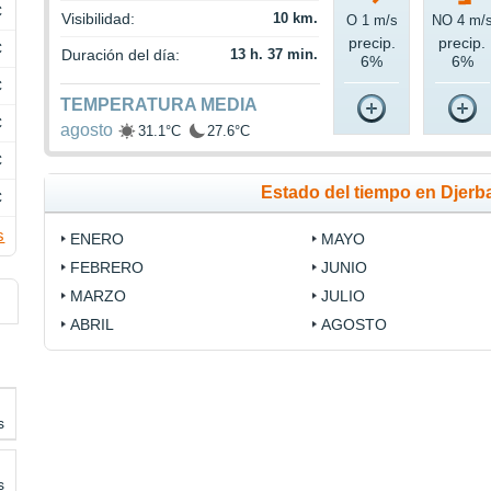
C
Visibilidad:
10 km.
O 1 m/s
NO 4 m/
precip.
precip.
C
Duración del día:
13 h. 37 min.
6%
6%
C
TEMPERATURA MEDIA
C
agosto
31.1°C
27.6°C
C
Estado del tiempo en Djerb
C
s
ENERO
MAYO
FEBRERO
JUNIO
MARZO
JULIO
ABRIL
AGOSTO
s
s