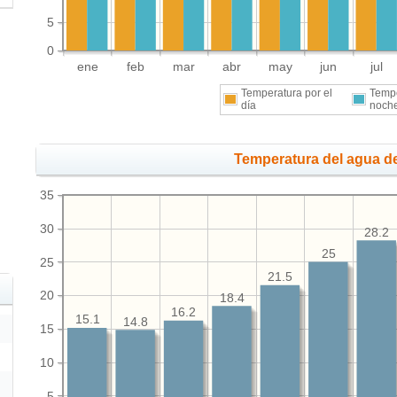
5
0
ene
feb
mar
abr
may
jun
jul
Temperatura por el
Tempe
día
noch
Temperatura del agua de
35
30
28.2
25
25
21.5
20
18.4
16.2
15.1
14.8
15
10
5