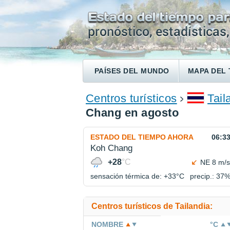
PAÍSES DEL MUNDO
MAPA DEL 
ENCONTRAR UN HOTEL
Centros turísticos
Tail
Chang en agosto
ESTADO DEL TIEMPO AHORA
06:3
Koh Chang
+28
°C
NE 8 m/s
sensación térmica de: +33°
C
precip.: 37
Centros turísticos de Tailandia:
NOMBRE
°C