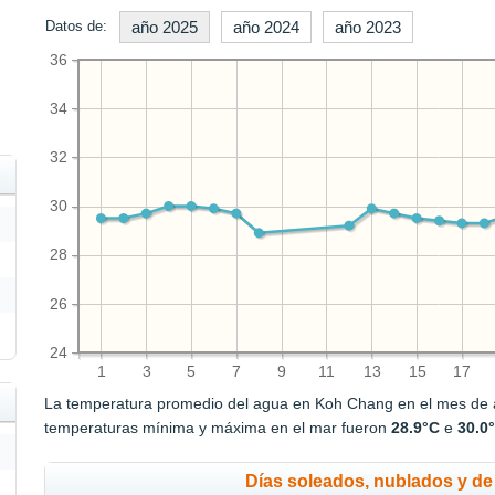
Datos de:
año 2025
año 2024
año 2023
36
34
32
30
28
26
24
1
3
5
7
9
11
13
15
17
La temperatura promedio del agua en Koh Chang en el mes de
temperaturas mínima y máxima en el mar fueron
28.9°C
e
30.0
Días soleados, nublados y de 