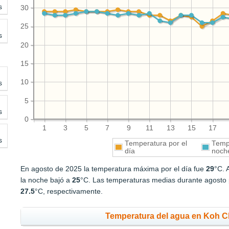
s
30
25
s
20
15
10
s
5
s
0
1
3
5
7
9
11
13
15
17
s
Temperatura por el
Tempe
día
noch
En agosto de 2025 la temperatura máxima por el día fue
29
°C. 
la noche bajó a
25
°C. Las temperaturas medias durante agosto p
27.5
°C, respectivamente.
Temperatura del agua en Koh C