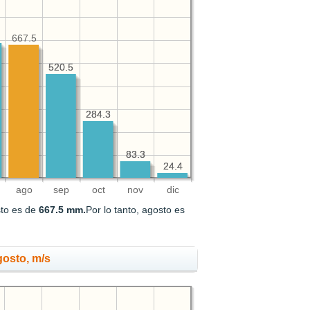
667.5
520.5
520.5
284.3
284.3
83.3
83.3
24.4
24.4
ago
sep
oct
nov
dic
sto es de
667.5 mm.
Por lo tanto, agosto es
gosto, m/s