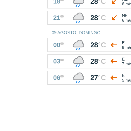
28
°
C
18
6 m/
NE
28
°
C
21
00
6 m/
09 AGOSTO, DOMINGO
E
28
°
C
00
00
8 m/
E
28
°
C
03
00
7 m/
E
27
°
C
06
00
5 m/