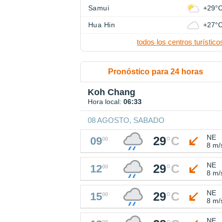
Samui
+29°
Hua Hin
+27°
todos los centros turístico
Pronóstico para 24 horas
Koh Chang
Hora local:
06:33
08 AGOSTO, SABADO
NE
29
°
C
09
00
8 m/
NE
29
°
C
12
00
8 m/
NE
29
°
C
15
00
8 m/
NE
00