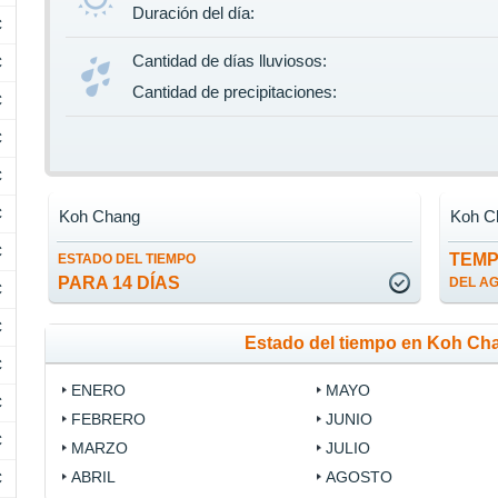
Duración del día:
C
Cantidad de días lluviosos:
C
Cantidad de precipitaciones:
C
C
C
C
Koh Chang
Koh C
C
TEM
ESTADO DEL TIEMPO
PARA 14 DÍAS
DEL A
C
C
Estado del tiempo en Koh Ch
C
ENERO
MAYO
C
FEBRERO
JUNIO
C
MARZO
JULIO
ABRIL
AGOSTO
C