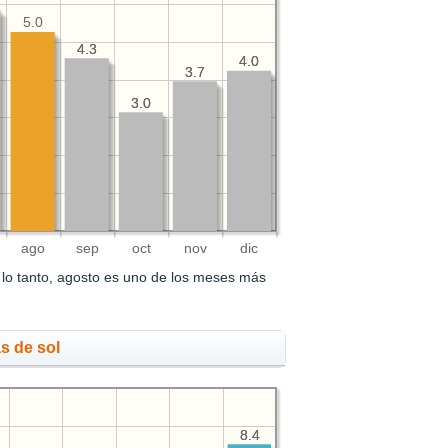
5.0
4.3
4.3
4.0
4.0
3.7
3.7
3.0
3.0
ago
sep
oct
nov
dic
lo tanto, agosto es uno de los meses más
s de sol
8.4
8.4