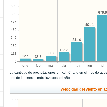
805
676.6
676.6
690
575
501.1
501.1
460
345
281.6
281.6
230
133.8
133.8
83.5
83.5
115
42.4
42.4
36.6
36.6
0
ene
feb
mar
abr
may
jun
jul
La cantidad de precipitaciones en Koh Chang en el mes de ago
uno de los meses más lluviosos del año.
Velocidad del viento en a
6.6