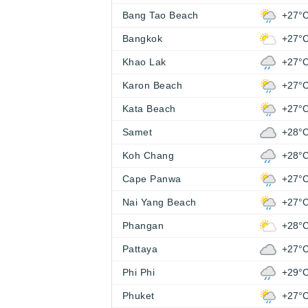
Bang Tao Beach
+27°
Bangkok
+27°
Khao Lak
+27°
Karon Beach
+27°
Kata Beach
+27°
Samet
+28°
Koh Chang
+28°
Cape Panwa
+27°
Nai Yang Beach
+27°
Phangan
+28°
Pattaya
+27°
Phi Phi
+29°
Phuket
+27°