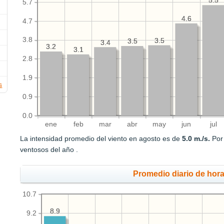
5.5
5.5
5.7
4.6
4.6
4.7
3.8
3.5
3.5
3.5
3.5
3.4
3.4
3.2
3.2
3.1
3.1
2.8
1.9
s
0.9
0.0
ene
feb
mar
abr
may
jun
jul
La intensidad promedio del viento en agosto es de
5.0 m./s.
Por 
ventosos del año .
Promedio diario de hora
10.7
8.9
8.9
9.2