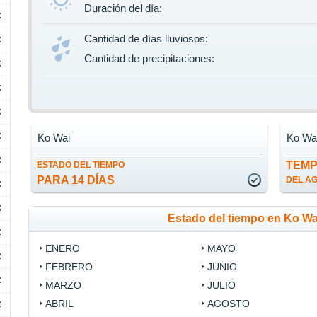
Duración del día:
C
Cantidad de días lluviosos:
C
Cantidad de precipitaciones:
C
C
C
C
Ko Wai
Ko Wa
C
TEM
ESTADO DEL TIEMPO
PARA 14 DÍAS
DEL A
C
C
Estado del tiempo en Ko W
C
ENERO
MAYO
C
FEBRERO
JUNIO
C
MARZO
JULIO
ABRIL
AGOSTO
C