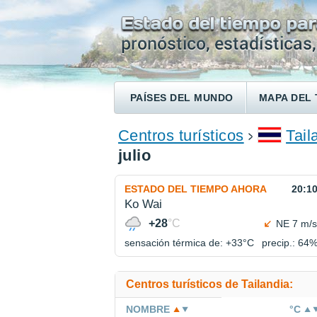
PAÍSES DEL MUNDO
MAPA DEL 
ENCONTRAR UN HOTEL
Centros turísticos
Tail
julio
ESTADO DEL TIEMPO AHORA
20:1
Ko Wai
+28
°C
NE 7 m/s
sensación térmica de: +33°
C
precip.: 64
Centros turísticos de Tailandia:
NOMBRE
°C