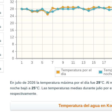
32
28
s
24
20
s
16
12
s
8
4
s
0
1
3
5
7
9
11
13
15
17
s
Temperatura por el
Tempe
día
noch
En julio de 2026 la temperatura máxima por el día fue
29
°C. Al 
noche bajó a
25
°C. Las temperaturas medias durante julio por e
respectivamente.
Temperatura del agua en Ko 