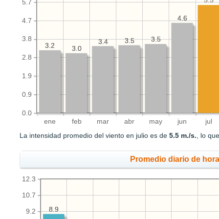
5.5
5.7
4.6
4.6
4.7
3.8
3.5
3.5
3.5
3.5
3.4
3.4
3.2
3.2
3.0
3.0
2.8
1.9
0.9
0.0
ene
feb
mar
abr
may
jun
jul
La intensidad promedio del viento en julio es de
5.5 m./s.
, lo qu
Promedio diario de hora
12.3
10.7
8.9
8.9
9.2