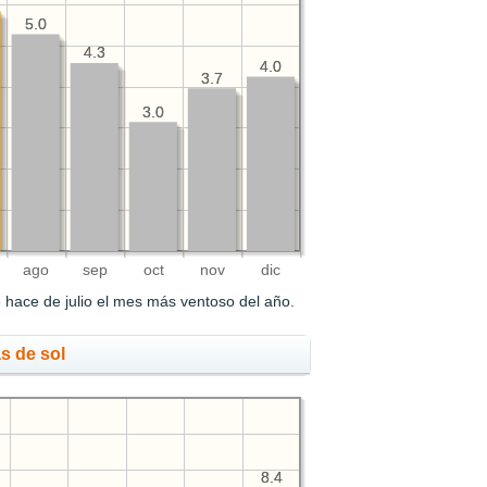
5.0
5.0
4.3
4.3
4.0
4.0
3.7
3.7
3.0
3.0
ago
sep
oct
nov
dic
e hace de julio el mes más ventoso del año.
s de sol
8.4
8.4