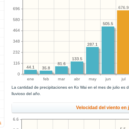
676.9
696
580
505.5
505.5
464
348
287.1
287.1
232
133.5
133.5
116
81.6
81.6
44.1
44.1
35.8
35.8
0
ene
feb
mar
abr
may
jun
jul
La cantidad de precipitaciones en Ko Wai en el mes de julio es 
lluvioso del año.
Velocidad del viento en j
6.6
s