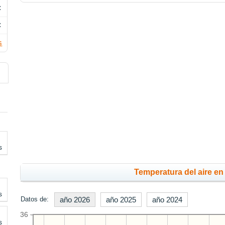
C
C
s
s
Temperatura del aire en 
s
Datos de:
año 2026
año 2025
año 2024
36
s