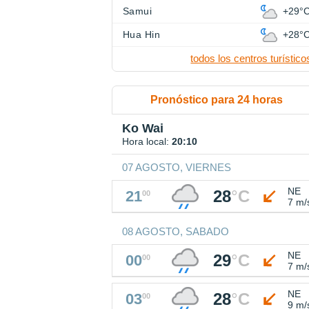
Samui
+29°
Hua Hin
+28°
todos los centros turístico
Pronóstico para 24 horas
Ko Wai
Hora local:
20:10
07 AGOSTO, VIERNES
NE
28
°
C
21
00
7 m/
08 AGOSTO, SABADO
NE
29
°
C
00
00
7 m/
NE
28
°
C
03
00
9 m/