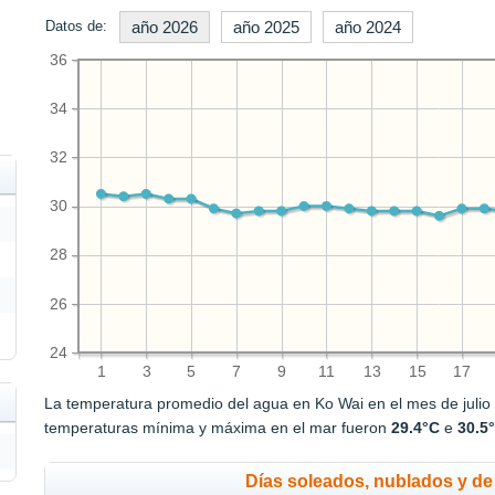
Datos de:
año 2026
año 2025
año 2024
36
34
32
30
28
26
24
1
3
5
7
9
11
13
15
17
La temperatura promedio del agua en Ko Wai en el mes de juli
temperaturas mínima y máxima en el mar fueron
29.4°C
e
30.5
Días soleados, nublados y de 