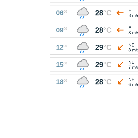
E
28
°
C
06
00
8 m/
E
28
°
C
09
00
8 m/
NE
29
°
C
12
00
8 m/
NE
29
°
C
15
00
7 m/
NE
28
°
C
18
00
6 m/