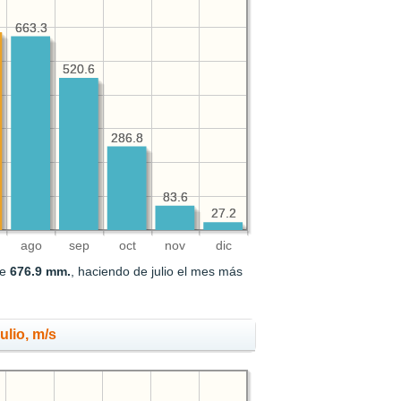
663.3
663.3
520.6
520.6
286.8
286.8
83.6
83.6
27.2
27.2
ago
sep
oct
nov
dic
de
676.9 mm.
, haciendo de julio el mes más
ulio, m/s