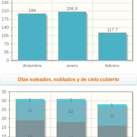
245
206.8
199
210
175
140
117.7
105
70
35
0
diciembre
enero
febrero
Días soleados, nublados y de cielo cubierto
35
1
1
30
1
25
11
12
11
20
15
10