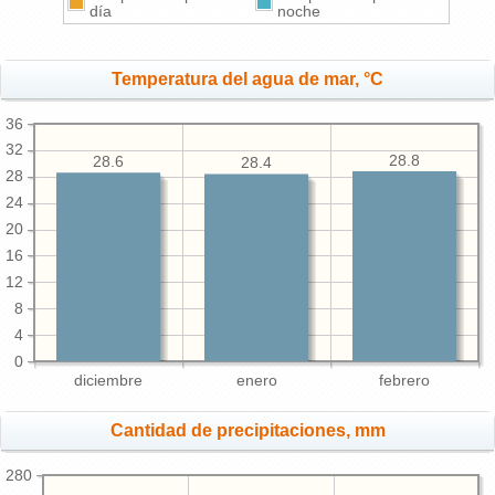
día
noche
Temperatura del agua de mar, °C
36
32
28.8
28.6
28.4
28
24
20
16
12
8
4
0
diciembre
enero
febrero
Cantidad de precipitaciones, mm
280