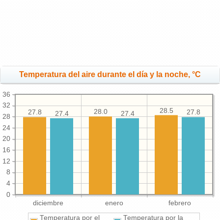
Temperatura del aire durante el día y la noche, °C
36
32
28.5
28.0
27.8
27.8
27.4
27.4
28
24
20
16
12
8
4
0
diciembre
enero
febrero
Temperatura por el
Temperatura por la