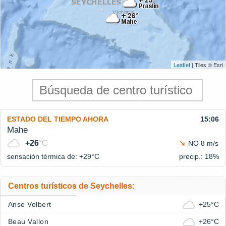
Leaflet
| Tiles © Esri
ESTADO DEL TIEMPO AHORA
15:06
Mahe
+26
°C
NO 8 m/s
sensación térmica de: +29°
C
precip.: 18%
Centros turísticos de Seychelles:
Anse Volbert
+25°C
Beau Vallon
+26°C