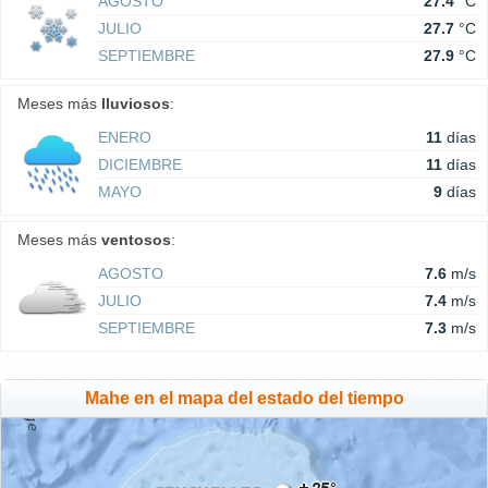
AGOSTO
27.4
°C
JULIO
27.7
°C
SEPTIEMBRE
27.9
°C
Meses más
lluviosos
:
ENERO
11
días
DICIEMBRE
11
días
MAYO
9
días
Meses más
ventosos
:
AGOSTO
7.6
m/s
JULIO
7.4
m/s
SEPTIEMBRE
7.3
m/s
Mahe en el mapa del estado del tiempo