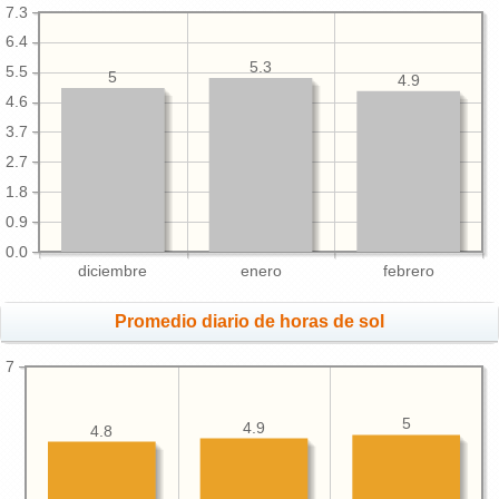
7.3
6.4
5.3
5.5
5
4.9
4.6
3.7
2.7
1.8
0.9
0.0
diciembre
enero
febrero
Promedio diario de horas de sol
7
5
4.9
4.8