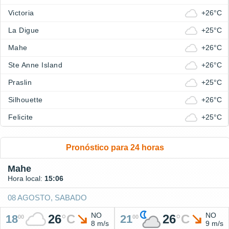
Victoria
+26°C
La Digue
+25°C
Mahe
+26°C
Ste Anne Island
+26°C
Praslin
+25°C
Silhouette
+26°C
Felicite
+25°C
Pronóstico para 24 horas
Mahe
Hora local:
15:06
08 AGOSTO, SABADO
NO
NO
26
°
C
26
°
C
18
21
00
00
8 m/s
9 m/s