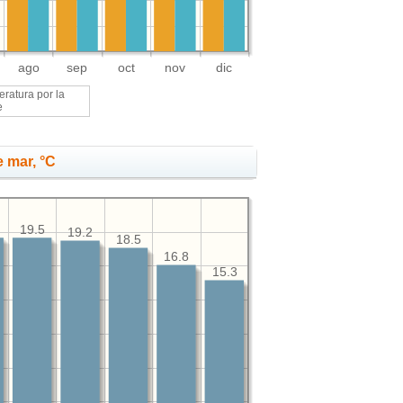
ago
sep
oct
nov
dic
ratura por la
e
 mar, °C
19.5
19.2
18.5
16.8
15.3