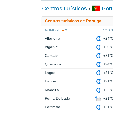
ENCONTRAR UN HOTEL
Centros turísticos
Port
Centros turísticos de Portugal:
NOMBRE
°C
Albufeira
+24°
Algarve
+26°
Cascais
+21°
Quarteira
+24°
Lagos
+21°
Lisboa
+21°
Madeira
+22°
Ponta Delgada
+21°
Portimao
+21°