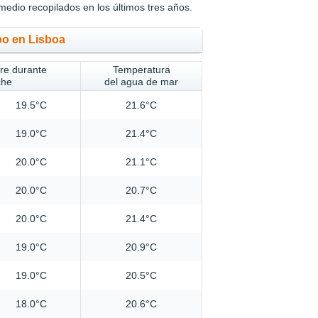
medio recopilados en los últimos tres años.
po en Lisboa
ire durante
Temperatura
che
del agua de mar
19.5°C
21.6°C
19.0°C
21.4°C
20.0°C
21.1°C
20.0°C
20.7°C
20.0°C
21.4°C
19.0°C
20.9°C
19.0°C
20.5°C
18.0°C
20.6°C