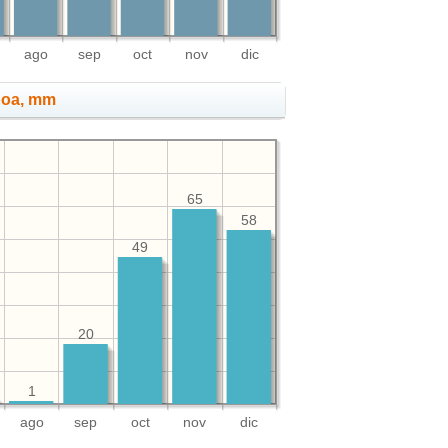
ago
sep
oct
nov
dic
boa, mm
65
58
49
20
1
ago
sep
oct
nov
dic