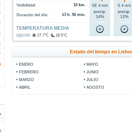
C
Visibilidad:
10 km.
SE 4 m/s
S 4 m/s
precip.
precip.
C
Duración del día:
13 h. 56 min.
14%
12%
C
TEMPERATURA MEDIA
C
agosto
27.7°C
18.5°C
C
Estado del tiempo en Lisb
C
s
ENERO
MAYO
FEBRERO
JUNIO
MARZO
JULIO
ABRIL
AGOSTO
s
s