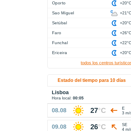
Oporto
+20°
Sao Miguel
+21°
Setúbal
+20°
Faro
+26°
Funchal
+22°
Ericeira
+20°
todos los centros turístico
Estado del tiempo para 10 días
Lisboa
Hora local:
00:05
E
27
°
C
08.08
3 m/
SE
26
°
C
09.08
4 m/