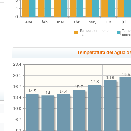
8
4
0
ene
feb
mar
abr
may
jun
jul
Temperatura por el
Tempe
día
noch
Temperatura del agua de
23.4
19.5
20.1
18.6
17.3
16.7
15.7
14.5
14.4
14
13.4
10.0
6.7
3.3