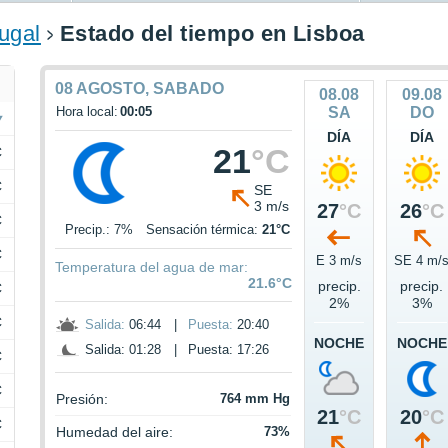
ugal
Estado del tiempo en Lisboa
08 AGOSTO, SABADO
08.08
09.08
Hora local:
00:05
SA
DO
DÍA
DÍA
21
°C
C
C
SE
3 m/s
27
°C
26
°C
C
Precip.: 7%
Sensación térmica:
21°C
C
E 3 m/s
SE 4 m/
Temperatura del agua de mar:
21.6°C
precip.
precip.
C
2%
3%
C
Salida:
06:44
|
Puesta:
20:40
NOCHE
NOCHE
Salida: 01:28
|
Puesta: 17:26
C
C
Presión:
764 mm Hg
21
°C
20
°C
C
Humedad del aire:
73%