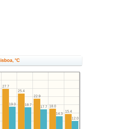
Lisboa, °C
27.7
25.4
22.9
19.0
18.7
5
18.0
17.7
15.4
14.3
12.0