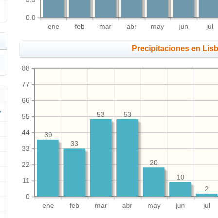
0.0
ene
feb
mar
abr
may
jun
jul
Precipitaciones en Lis
88
77
66
53
53
55
44
39
33
33
20
22
10
11
2
0
ene
feb
mar
abr
may
jun
jul