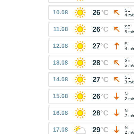
SE
26
°
C
10.08
4 m/
SE
26
°
C
11.08
5 m/
S
27
°
C
12.08
4 m/
SE
28
°
C
13.08
5 m/
SE
27
°
C
14.08
3 m/
N
26
°
C
15.08
2 m/
N
28
°
C
16.08
2 m/
N
29
°
C
17.08
2 m/