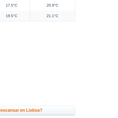
17.5°C
20.9°C
19.5°C
21.1°C
descansar en Lisboa?