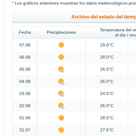
* Los gráficos anteriores muestran los datos meteorológicos pro
Archivo del estado del tiem
Temperatura del a
Fecha
Precipitaciones
el día / no
07.08
29.0°C
06.08
28.0°C
05.08
26.5°C
04.08
26.0°C
03.08
24.0°C
02.08
26.0°C
01.08
28.0°C
31.07
27.5°C