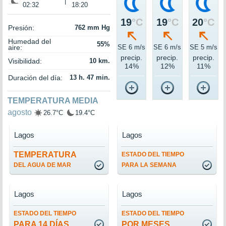
|
02:32
18:20
19
°C
19
°C
20
°C
Presión:
762 mm Hg
Humedad del
55%
aire:
SE 6 m/s
SE 6 m/s
SE 5 m/s
precip.
precip.
precip.
Visibilidad:
10 km.
14%
12%
11%
Duración del día:
13 h. 47 min.
TEMPERATURA MEDIA
agosto
26.7°C
19.4°C
Lagos
Lagos
TEMPERATURA
ESTADO DEL TIEMPO
DEL AGUA DE MAR
PARA LA SEMANA
Lagos
Lagos
ESTADO DEL TIEMPO
ESTADO DEL TIEMPO
PARA 14 DÍAS
POR MESES