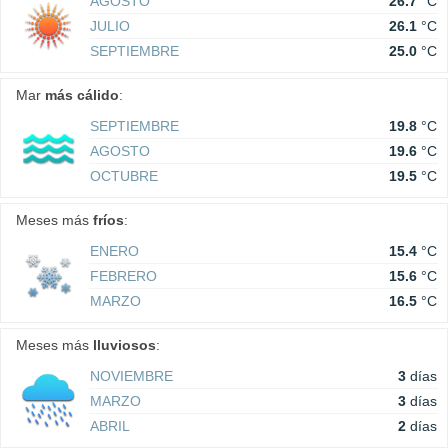
AGOSTO
26.7
°C
JULIO
26.1
°C
SEPTIEMBRE
25.0
°C
Mar
más cálido
:
SEPTIEMBRE
19.8
°C
AGOSTO
19.6
°C
OCTUBRE
19.5
°C
Meses más
fríos
:
ENERO
15.4
°C
FEBRERO
15.6
°C
MARZO
16.5
°C
Meses más
lluviosos
:
NOVIEMBRE
3
días
MARZO
3
días
ABRIL
2
días