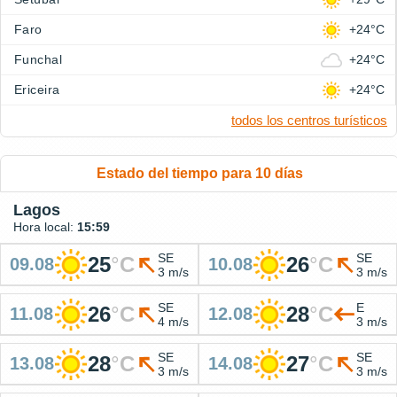
Faro
+24°C
Funchal
+24°C
Ericeira
+24°C
todos los centros turísticos
Estado del tiempo para 10 días
Lagos
Hora local:
15:59
SE
SE
25
°
C
26
°
C
09.08
10.08
3 m/s
3 m/s
SE
E
26
°
C
28
°
C
11.08
12.08
4 m/s
3 m/s
SE
SE
28
°
C
27
°
C
13.08
14.08
3 m/s
3 m/s