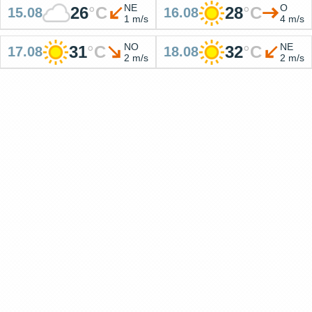
NE
O
26
°
C
28
°
C
15.08
16.08
1 m/s
4 m/s
NO
NE
31
°
C
32
°
C
17.08
18.08
2 m/s
2 m/s