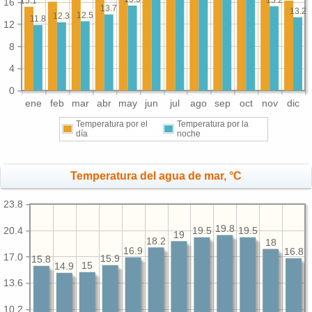
15.2
15.1
16
13.7
13.2
12.5
12.3
11.8
12
8
4
0
ene
feb
mar
abr
may
jun
jul
ago
sep
oct
nov
dic
Temperatura por el
Temperatura por la
día
noche
Temperatura del agua de mar, °C
23.8
19.8
20.4
19.5
19.5
19
18.2
18
16.9
16.8
17.0
15.9
15.8
15
14.9
13.6
10.2