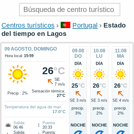
Centros turísticos
Portugal
Estado
del tiempo en Lagos
09 AGOSTO, DOMINGO
09.08
10.08
11.08
Hora local:
15:59
DO
LU
MA
DÍA
DÍA
DÍA
26
°C
SE
7 m/s
25
°C
26
°C
26
°C
Sensación térmica:
Precip.: 2%
27°C
SE 3 m/s
SE 3 m/s
SE 4 m/s
Temperatura del agua de mar:
precip.
precip.
precip.
17.0°C
3%
2%
2%
Salida:
Puesta:
|
NOCHE
NOCHE
NOCHE
06:46
20:33
Salida:
Puesta: