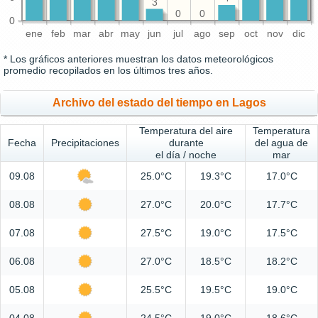
3
0
0
0
ene
feb
mar
abr
may
jun
jul
ago
sep
oct
nov
dic
* Los gráficos anteriores muestran los datos meteorológicos
promedio recopilados en los últimos tres años.
Archivo del estado del tiempo en Lagos
Temperatura del aire
Temperatura
Fecha
Precipitaciones
durante
del agua de
el día / noche
mar
09.08
25.0°C
19.3°C
17.0°C
08.08
27.0°C
20.0°C
17.7°C
07.08
27.5°C
19.0°C
17.5°C
06.08
27.0°C
18.5°C
18.2°C
05.08
25.5°C
19.5°C
19.0°C