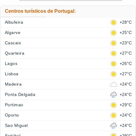
Centros turísticos de Portugal:
Albufeira
+28°C
Algarve
+25°C
Cascais
+23°C
Quarteira
+27°C
Lagos
+26°C
Lisboa
+27°C
Madeira
+24°C
Ponta Delgada
+24°C
Portimao
+29°C
Oporto
+24°C
Sao Miguel
+24°C
Setúbal
+29°C