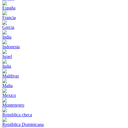
España
Francia
Grecia
India
Indonesia
Israel
Italia
Maldivas
Malta
Mexico
Montenegro
Republica checa
República Dominicana