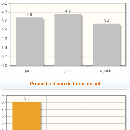
5.1
4.2
4.3
3.9
3.4
3.6
2.9
2.2
1.4
0.7
0.0
junio
julio
agosto
Promedio diario de horas de sol
9
8.1
8
7
6
5