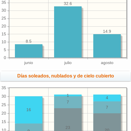
35
32.6
30
25
20
14.9
15
8.5
10
5
0
junio
julio
agosto
Días soleados, nublados y de cielo cubierto
35
1
30
4
7
25
7
16
20
15
23
10
20