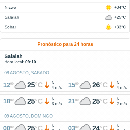
Nizwa
+34°C
Salalah
+25°C
Sohar
+33°C
Pronóstico para 24 horas
Salalah
Hora local:
09:10
08 AGOSTO, SABADO
N
N
25
°
C
26
°
C
12
15
00
00
4 m/s
4 m/s
N
N
25
°
C
25
°
C
18
21
00
00
3 m/s
2 m/s
09 AGOSTO, DOMINGO
N
N
25
°
C
24
°
C
00
03
00
00