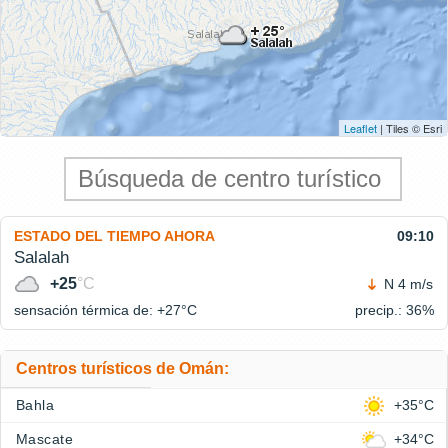
Leaflet
| Tiles © Esri
ESTADO DEL TIEMPO AHORA
09:10
Salalah
+25
°C
N 4 m/s
sensación térmica de: +27°
C
precip.: 36%
Centros turísticos de Omán:
Bahla
+35°C
Mascate
+34°C