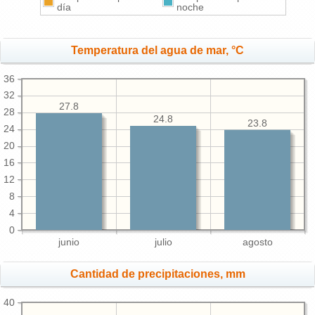
día
noche
Temperatura del agua de mar, °C
36
32
27.8
28
24.8
23.8
24
20
16
12
8
4
0
junio
julio
agosto
Cantidad de precipitaciones, mm
40