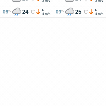
3 m/s
3 m/s
N
N
24
°
C
25
°
C
06
09
00
00
4 m/s
4 m/s