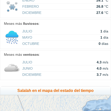
ENERO
26.1
°C
FEBRERO
26.8
°C
DICIEMBRE
27.6
°C
Meses más
lluviosos
:
JULIO
1
día
MAYO
1
día
OCTUBRE
0
días
Meses más
ventosos
:
JULIO
4.3
m/s
JUNIO
4.0
m/s
DICIEMBRE
3.7
m/s
Salalah en el mapa del estado del tiempo