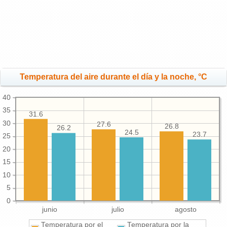
Temperatura del aire durante el día y la noche, °C
40
35
31.6
30
27.6
26.8
26.2
24.5
23.7
25
20
15
10
5
0
junio
julio
agosto
Temperatura por el
Temperatura por la