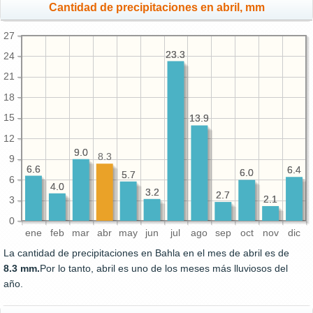
Cantidad de precipitaciones en abril, mm
27
23.3
23.3
24
21
18
15
13.9
13.9
12
9.0
9.0
8.3
9
6.6
6.6
6.4
6.4
6.0
6.0
5.7
5.7
6
4.0
4.0
3.2
3.2
2.7
2.7
2.1
2.1
3
0
ene
feb
mar
abr
may
jun
jul
ago
sep
oct
nov
dic
La cantidad de precipitaciones en Bahla en el mes de abril es de
8.3 mm.
Por lo tanto, abril es uno de los meses más lluviosos del
año.