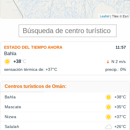
Leaflet
| Tiles © Esri
ESTADO DEL TIEMPO AHORA
11:57
Bahla
+38
°C
N 2 m/s
sensación térmica de: +37°
C
precip.: 0%
Centros turísticos de Omán:
Bahla
+38°C
Mascate
+35°C
Nizwa
+37°C
Salalah
+26°C