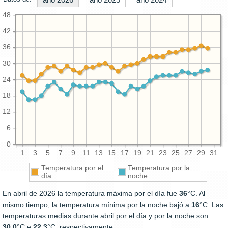
48
42
36
30
24
18
12
6
0
1
3
5
7
9
11
13
15
17
19
21
23
25
27
29
31
Temperatura por el
Temperatura por la
día
noche
En abril de 2026 la temperatura máxima por el día fue
36
°C. Al
mismo tiempo, la temperatura mínima por la noche bajó a
16
°C. Las
temperaturas medias durante abril por el día y por la noche son
30.0
°C e
22.3
°C, respectivamente.