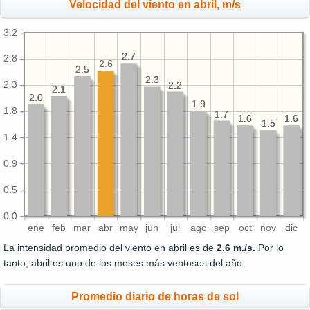
Velocidad del viento en abril, m/s
3.2
2.7
2.7
2.8
2.6
2.5
2.5
2.3
2.3
2.3
2.2
2.2
2.1
2.1
2.0
2.0
1.9
1.9
1.8
1.7
1.7
1.6
1.6
1.6
1.6
1.5
1.5
1.4
0.9
0.5
0.0
ene
feb
mar
abr
may
jun
jul
ago
sep
oct
nov
dic
La intensidad promedio del viento en abril es de
2.6 m./s.
Por lo
tanto, abril es uno de los meses más ventosos del año .
Promedio diario de horas de sol