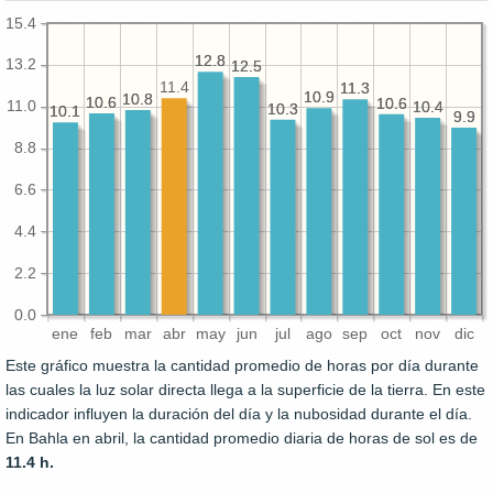
15.4
12.8
12.8
13.2
12.5
12.5
11.4
11.3
11.3
10.9
10.9
10.8
10.8
10.6
10.6
10.6
10.6
11.0
10.4
10.4
10.3
10.3
10.1
10.1
9.9
9.9
8.8
6.6
4.4
2.2
0.0
ene
feb
mar
abr
may
jun
jul
ago
sep
oct
nov
dic
Este gráfico muestra la cantidad promedio de horas por día durante
las cuales la luz solar directa llega a la superficie de la tierra. En este
indicador influyen la duración del día y la nubosidad durante el día.
En Bahla en abril, la cantidad promedio diaria de horas de sol es de
11.4 h.