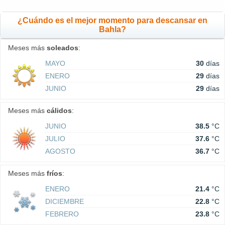
¿Cuándo es el mejor momento para descansar en
Bahla?
Meses más
soleados
:
MAYO
30
días
ENERO
29
días
JUNIO
29
días
Meses más
cálidos
:
JUNIO
38.5
°C
JULIO
37.6
°C
AGOSTO
36.7
°C
Meses más
fríos
:
ENERO
21.4
°C
DICIEMBRE
22.8
°C
FEBRERO
23.8
°C