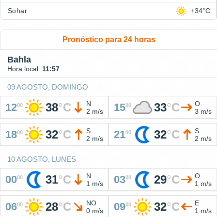
Sohar
+34°C
Pronóstico para 24 horas
Bahla
Hora local:
11:57
09 AGOSTO, DOMINGO
N
O
38
°
C
33
°
C
12
15
00
00
2 m/s
3 m/s
S
S
32
°
C
32
°
C
18
21
00
00
2 m/s
2 m/s
10 AGOSTO, LUNES
N
O
31
°
C
29
°
C
00
03
00
00
1 m/s
1 m/s
NO
E
28
°
C
32
°
C
06
09
00
00
0 m/s
1 m/s