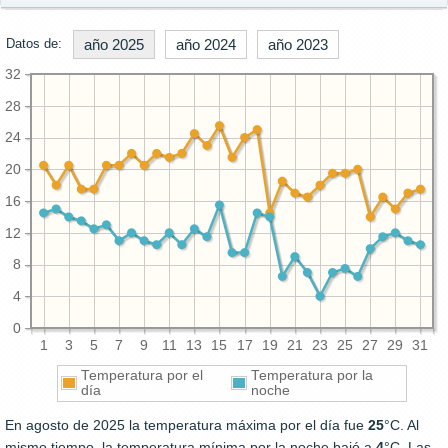
Datos de:
año 2025
año 2024
año 2023
32
28
24
20
16
12
8
4
0
1
3
5
7
9
11
13
15
17
19
21
23
25
27
29
31
Temperatura por el
Temperatura por la
día
noche
En agosto de 2025 la temperatura máxima por el día fue
25
°C. Al
mismo tiempo, la temperatura mínima por la noche bajó a
4
°C. Las