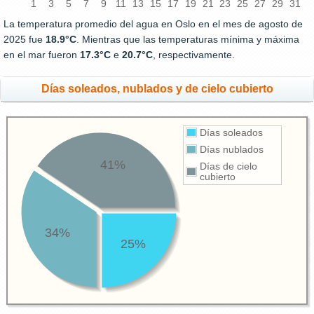
1
3
5
7
9
11
13
15
17
19
21
23
25
27
29
31
La temperatura promedio del agua en Oslo en el mes de agosto de
2025 fue
18.9°C
. Mientras que las temperaturas mínima y máxima
en el mar fueron
17.3°C
e
20.7°C
, respectivamente.
Días soleados, nublados y de cielo cubierto
Días soleados
Días nublados
41%
Días de cielo
cubierto
34%
25%