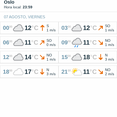
Oslo
Hora local:
23:59
07 AGOSTO, VIERNES
S
SO
12
°
C
12
°
C
00
03
00
00
1 m/s
1 m/s
SO
NO
11
°
C
11
°
C
06
09
00
00
0 m/s
1 m/s
NO
N
14
°
C
18
°
C
12
15
00
00
1 m/s
3 m/s
N
NO
17
°
C
11
°
C
18
21
00
00
3 m/s
2 m/s