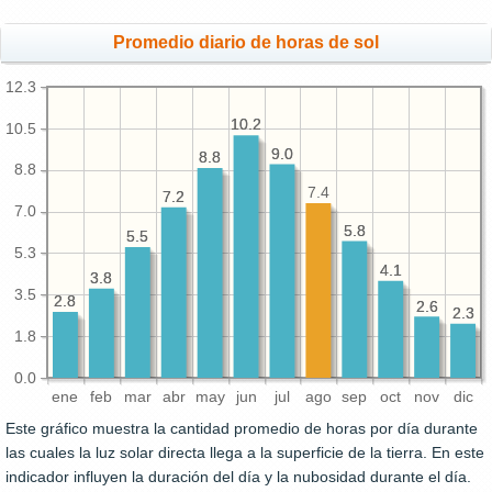
Promedio diario de horas de sol
12.3
10.2
10.2
10.5
9.0
9.0
8.8
8.8
8.8
7.4
7.2
7.2
7.0
5.8
5.8
5.5
5.5
5.3
4.1
4.1
3.8
3.8
3.5
2.8
2.8
2.6
2.6
2.3
2.3
1.8
0.0
ene
feb
mar
abr
may
jun
jul
ago
sep
oct
nov
dic
Este gráfico muestra la cantidad promedio de horas por día durante
las cuales la luz solar directa llega a la superficie de la tierra. En este
indicador influyen la duración del día y la nubosidad durante el día.