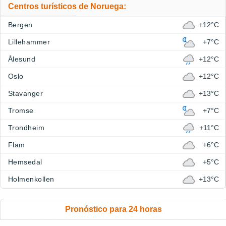
Centros turísticos de Noruega:
Bergen
+12°C
Lillehammer
+7°C
Ålesund
+12°C
Oslo
+12°C
Stavanger
+13°C
Tromse
+7°C
Trondheim
+11°C
Flam
+6°C
Hemsedal
+5°C
Holmenkollen
+13°C
Pronóstico para 24 horas