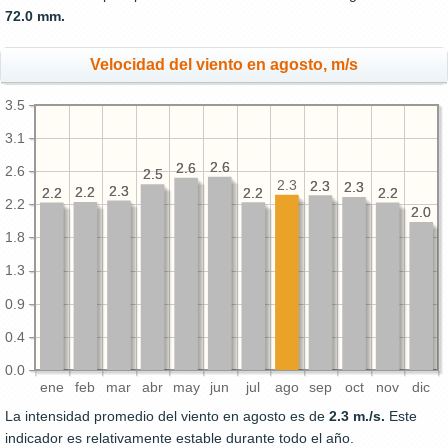
72.0 mm.
Velocidad del viento en agosto, m/s
3.5
3.1
2.6
2.6
2.6
2.6
2.6
2.5
2.5
2.3
2.3
2.3
2.3
2.3
2.3
2.3
2.2
2.2
2.2
2.2
2.2
2.2
2.2
2.2
2.2
2.0
2.0
1.8
1.3
0.9
0.4
0.0
ene
feb
mar
abr
may
jun
jul
ago
sep
oct
nov
dic
La intensidad promedio del viento en agosto es de
2.3 m./s.
Este
indicador es relativamente estable durante todo el año.