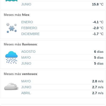
JUNIO
15.8
°C
Meses más
fríos
:
ENERO
-4.1
°C
FEBRERO
-2.0
°C
DICIEMBRE
-1.7
°C
Meses más
lluviosos
:
AGOSTO
6
días
MAYO
5
días
JUNIO
5
días
Meses más
ventosos
:
MAYO
2.8
m/s
JUNIO
2.7
m/s
ABRIL
2.7
m/s