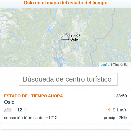
Oslo en el mapa del estado del tiempo
Leaflet
| Tiles © Esri
ESTADO DEL TIEMPO AHORA
23:59
Oslo
+12
°C
S 1 m/s
sensación térmica de: +12°
C
precip.: 25%