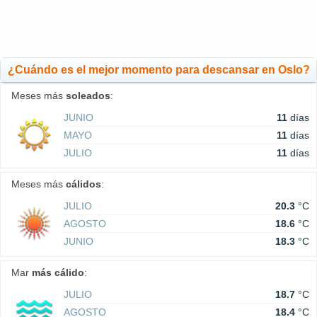
¿Cuándo es el mejor momento para descansar en Oslo?
Meses más
soleados
:
JUNIO
11
días
MAYO
11
días
JULIO
11
días
Meses más
cálidos
:
JULIO
20.3
°C
AGOSTO
18.6
°C
JUNIO
18.3
°C
Mar
más cálido
:
JULIO
18.7
°C
AGOSTO
18.4
°C