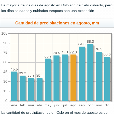
La mayoría de los días de agosto en Oslo son de cielo cubierto, pero
los días soleados y nublados tampoco son una excepción.
Cantidad de precipitaciones en agosto, mm
105
88.3
88.3
90
84.3
84.3
76.5
76.5
72.1
72.1
72.0
75
70.5
70.5
68.6
68.6
65.7
65.7
60
45.5
45.5
45
39.2
39.2
35.7
35.7
35.1
35.1
30
15
0
ene
feb
mar
abr
may
jun
jul
ago
sep
oct
nov
dic
La cantidad de precipitaciones en Oslo en el mes de agosto es de