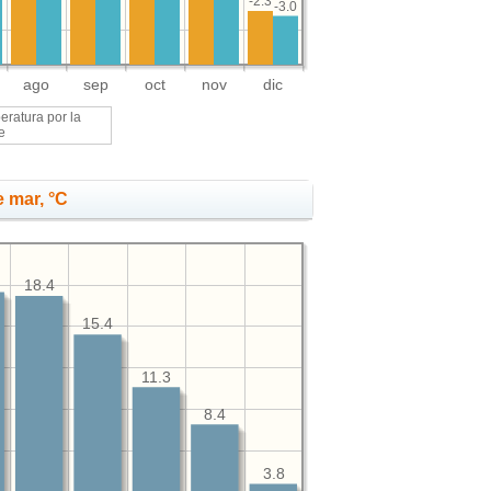
-2.3
-3.0
ago
sep
oct
nov
dic
eratura por la
e
 mar, °C
18.4
15.4
11.3
8.4
3.8