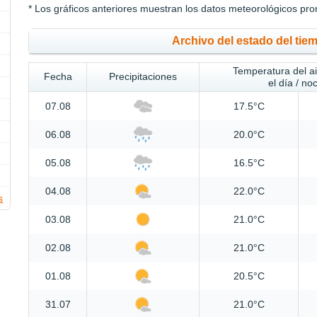
* Los gráficos anteriores muestran los datos meteorológicos pro
Archivo del estado del tie
Temperatura del a
Fecha
Precipitaciones
el día / no
07.08
17.5°C
06.08
20.0°C
05.08
16.5°C
04.08
22.0°C
s
03.08
21.0°C
02.08
21.0°C
01.08
20.5°C
31.07
21.0°C