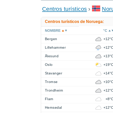
ENCONTRAR UN HOTEL
Centros turísticos
Nor
Centros turísticos de Noruega:
NOMBRE
°C
Bergen
+12°
Lillehammer
+12°
Ålesund
+13°
Oslo
+19°
Stavanger
+14°
Tromse
+10°
Trondheim
+12°
Flam
+8°
Hemsedal
+12°