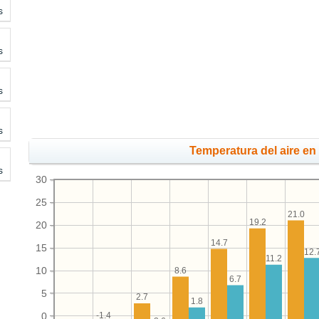
s
s
s
s
Temperatura del aire en 
s
30
25
21.0
19.2
20
14.7
15
12.
11.2
10
8.6
6.7
5
2.7
1.8
0
-1.4