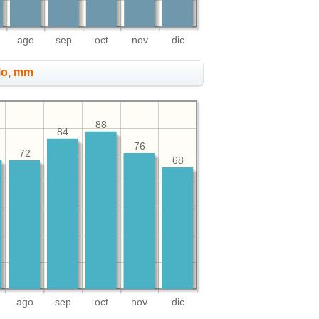
ago
sep
oct
nov
dic
lo, mm
88
84
76
72
68
ago
sep
oct
nov
dic