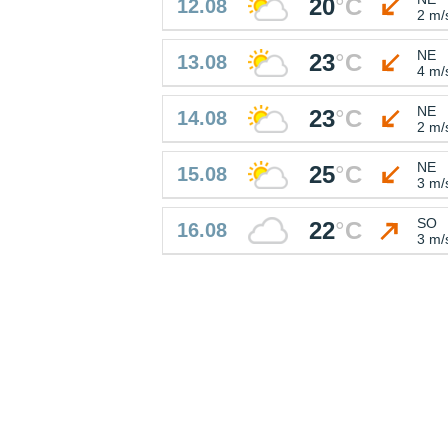
20
°
C
12.08
2 m/
NE
23
°
C
13.08
4 m/
NE
23
°
C
14.08
2 m/
NE
25
°
C
15.08
3 m/
SO
22
°
C
16.08
3 m/