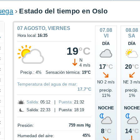
uega
Estado del tiempo en Oslo
07 AGOSTO, VIERNES
07.08
08.08
Hora local:
16:35
VI
SA
DÍA
DÍA
19
°C
C
C
N
4 m/s
17
°C
20
°C
C
Precip.: 4%
Sensación térmica:
19°C
C
NO 2 m/s
NE 3 m/
Temperatura del agua de mar:
17.7°C
precip.
precip.
C
11%
1%
C
Salida:
05:12
|
Puesta:
21:32
NOCHE
NOCHE
Salida: 22:33
|
Puesta: 18:19
C
C
Presión:
759 mm Hg
8
°C
14
°C
C
Humedad del aire:
45%