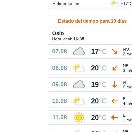
Holmenkollen
+17°
Estado del tiempo para 10 días
Oslo
Hora local:
16:35
NO
17
°
C
07.08
2 m/
NE
20
°
C
08.08
3 m/
N
19
°
C
09.08
6 m/
E
20
°
C
10.08
4 m/
E
20
°
C
11.08
1 m/
NE