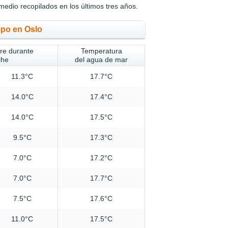
medio recopilados en los últimos tres años.
mpo en Oslo
ire durante
Temperatura
che
del agua de mar
11.3°C
17.7°C
14.0°C
17.4°C
14.0°C
17.5°C
9.5°C
17.3°C
7.0°C
17.2°C
7.0°C
17.7°C
7.5°C
17.6°C
11.0°C
17.5°C