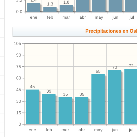
3.2
2.4
1.8
1.3
0.0
ene
feb
mar
abr
may
jun
jul
Precipitaciones en Os
105
90
72
75
70
65
60
45
45
39
35
35
30
15
0
ene
feb
mar
abr
may
jun
jul