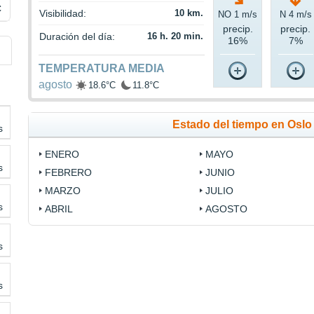
C
Visibilidad:
10 km.
NO 1 m/s
N 4 m/s
precip.
precip.
Duración del día:
16 h. 20 min.
16%
7%
TEMPERATURA MEDIA
agosto
18.6°C
11.8°C
Estado del tiempo en Oslo
s
ENERO
MAYO
s
FEBRERO
JUNIO
MARZO
JULIO
s
ABRIL
AGOSTO
s
s