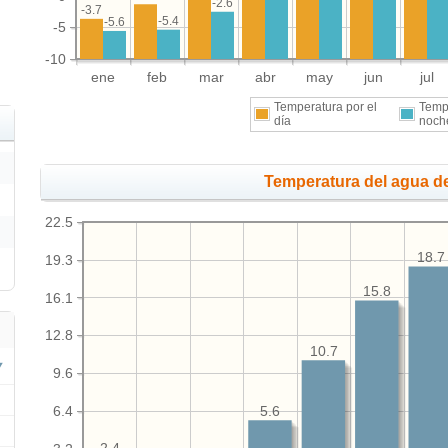
-2.6
-3.7
-5.4
-5.6
-5
-10
ene
feb
mar
abr
may
jun
jul
Temperatura por el
Temp
día
noch
Temperatura del agua de
22.5
18.7
19.3
15.8
16.1
12.8
10.7
9.6
6.4
5.6