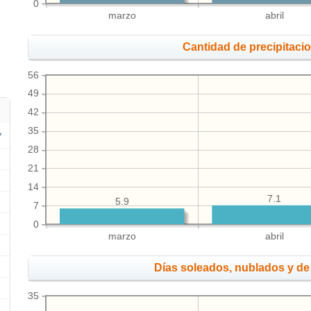
0
marzo
abril
Cantidad de precipitaci
56
49
42
35
28
21
14
7.1
5.9
7
0
marzo
abril
Días soleados, nublados y de 
35