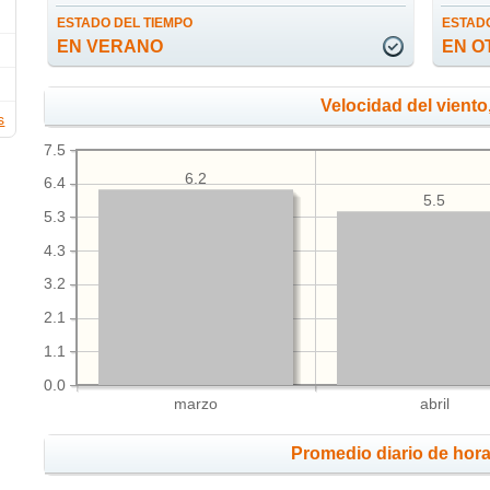
ESTADO DEL TIEMPO
ESTADO
EN VERANO
EN O
Velocidad del viento
s
7.5
6.2
6.4
5.5
5.3
4.3
3.2
2.1
1.1
0.0
marzo
abril
Promedio diario de hora