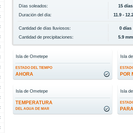
Días soleados:
15 días
C
Duración del día:
11.9 - 12.
C
C
Cantidad de días lluviosos:
0 días
C
Cantidad de precipitaciones:
5.9 mm
C
Isla de Ometepe
Isla 
C
C
ESTADO DEL TIEMPO
ESTADO
AHORA
POR 
C
C
Isla de Ometepe
Isla 
C
TEMPERATURA
ESTADO
C
PARA
DEL AGUA DE MAR
C
C