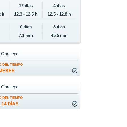
12 días
4 días
2 h
12.3 - 12.5 h
12.5 - 12.8 h
0 días
3 días
7.1 mm
45.5 mm
de Ometepe
 DEL TIEMPO
MESES
de Ometepe
 DEL TIEMPO
 14 DÍAS