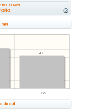
 DEL TIEMPO
TOÑO
, m/s
4.5
mayo
s de sol