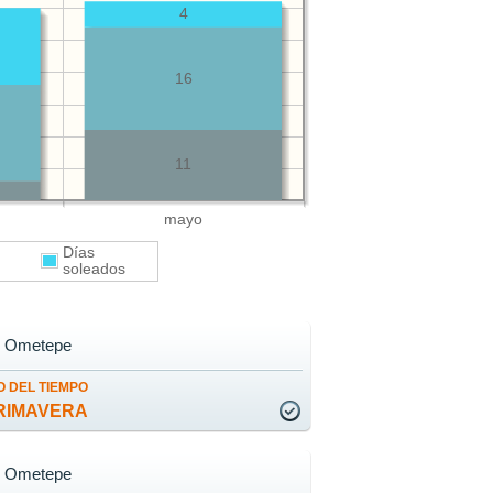
4
16
11
mayo
Días
s
soleados
de Ometepe
 DEL TIEMPO
RIMAVERA
de Ometepe