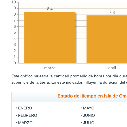
10
9
8.4
7.8
8
7
6
5
4
3
2
1
0
marzo
abril
Este gráfico muestra la cantidad promedio de horas por día durant
superficie de la tierra. En este indicador influyen la duración del
Estado del tiempo en Isla de O
ENERO
MAYO
FEBRERO
JUNIO
MARZO
JULIO