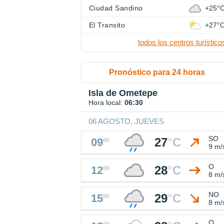
Ciudad Sandino
+25°
El Transito
+27°
todos los centros turístico
Pronóstico para 24 horas
Isla de Ometepe
Hora local:
06:30
06 AGOSTO, JUEVES
SO
27
°
C
09
00
9 m/
O
28
°
C
12
00
8 m/
NO
29
°
C
15
00
8 m/
O
00