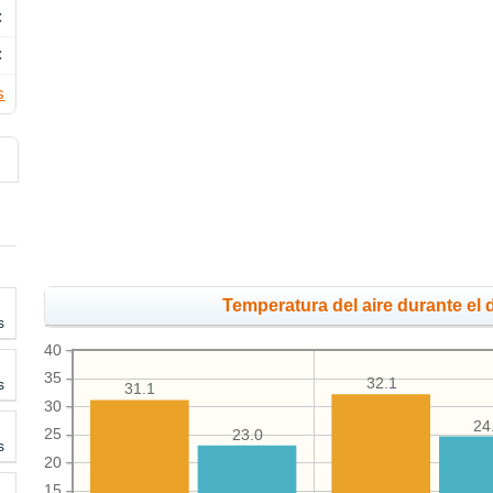
C
C
s
Temperatura del aire durante el d
s
40
35
s
32.1
31.1
30
24
25
23.0
s
20
15