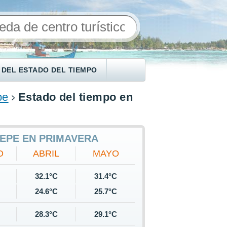
 DEL ESTADO DEL TIEMPO
pe
Estado del tiempo en
TEPE EN PRIMAVERA
O
ABRIL
MAYO
32.1°C
31.4°C
24.6°C
25.7°C
28.3°C
29.1°C