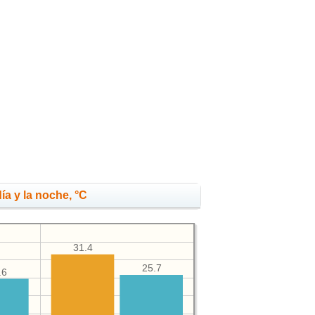
ía y la noche, °C
31.4
25.7
.6