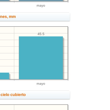
mayo
ones, mm
45.5
mayo
cielo cubierto