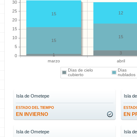
30
25
12
15
20
15
15
10
15
5
3
1
0
marzo
abril
Días de cielo
Días
cubierto
nublado
Isla de Ometepe
Isla 
ESTADO DEL TIEMPO
ESTADO
EN INVIERNO
EN P
Isla de Ometepe
Isla 