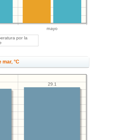
mayo
ratura por la
e
 mar, °C
29.1