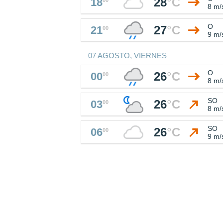
28
°
C
18
8 m/
O
27
°
C
21
00
9 m/
07 AGOSTO, VIERNES
O
26
°
C
00
00
8 m/
SO
26
°
C
03
00
8 m/
SO
26
°
C
06
00
9 m/