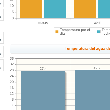
s
10
5
s
0
marzo
abril
Temperatura por el
Tempe
día
noch
s
Temperatura del agua de
s
36
32
s
28.3
27.4
28
24
20
16
12
8
4