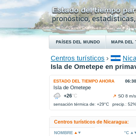
PAÍSES DEL MUNDO
MAPA DEL 
ENCONTRAR UN HOTEL
Centros turísticos
Nic
Isla de Ometepe en prima
ESTADO DEL TIEMPO AHORA
06:3
Isla de Ometepe
+26
°C
SO 8 m/s
sensación térmica de: +29°
C
precip.: 52
Centros turísticos de Nicaragua:
NOMBRE
°C