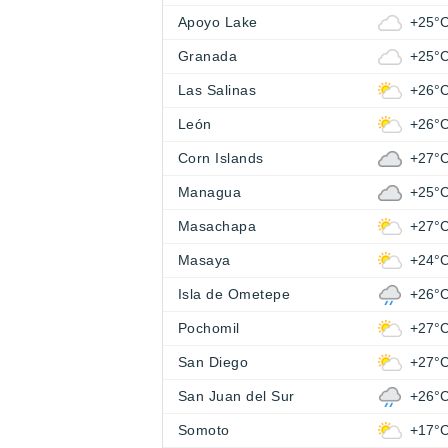
Apoyo Lake
+25°
Granada
+25°
Las Salinas
+26°
León
+26°
Corn Islands
+27°
Managua
+25°
Masachapa
+27°
Masaya
+24°
Isla de Ometepe
+26°
Pochomil
+27°
San Diego
+27°
San Juan del Sur
+26°
Somoto
+17°