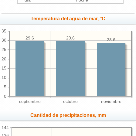
día
noche
Temperatura del agua de mar, °C
35
29.6
29.6
28.6
30
25
20
15
10
5
0
septiembre
octubre
noviembre
Cantidad de precipitaciones, mm
144
126