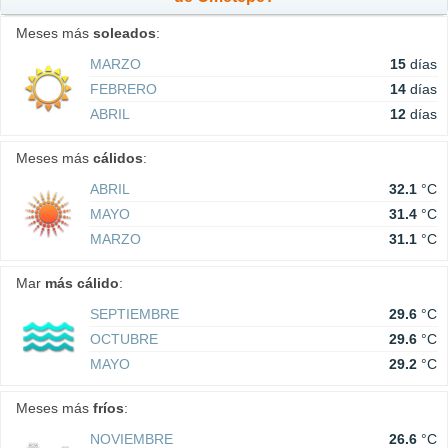
Meses más
soleados
:
MARZO
15
días
FEBRERO
14
días
ABRIL
12
días
Meses más
cálidos
:
ABRIL
32.1
°C
MAYO
31.4
°C
MARZO
31.1
°C
Mar
más cálido
:
SEPTIEMBRE
29.6
°C
OCTUBRE
29.6
°C
MAYO
29.2
°C
Meses más
fríos
:
NOVIEMBRE
26.6
°C