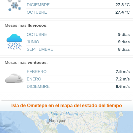
DICIEMBRE
27.3
°C
OCTUBRE
27.4
°C
Meses más
lluviosos
:
OCTUBRE
9
días
JUNIO
9
días
SEPTIEMBRE
8
días
Meses más
ventosos
:
FEBRERO
7.5
m/s
ENERO
7.2
m/s
DICIEMBRE
6.6
m/s
Isla de Ometepe en el mapa del estado del tiempo