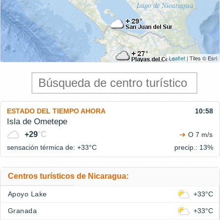
Leaflet
| Tiles © Esri
ESTADO DEL TIEMPO AHORA
10:58
Isla de Ometepe
+29
°C
O 7 m/s
sensación térmica de: +33°
C
precip.: 13%
Centros turísticos de Nicaragua:
Apoyo Lake
+33°C
Granada
+33°C