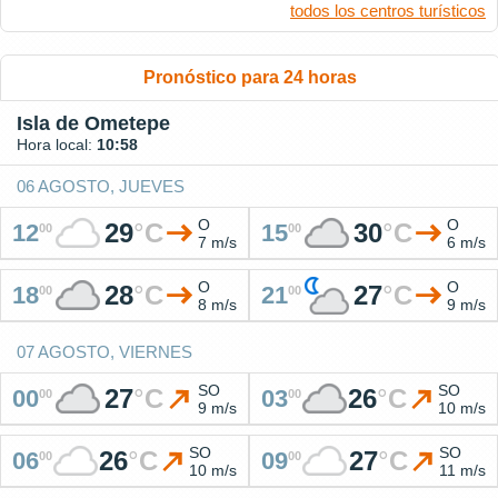
todos los centros turísticos
Pronóstico para 24 horas
Isla de Ometepe
Hora local:
10:58
06 AGOSTO, JUEVES
O
O
29
°
C
30
°
C
12
15
00
00
7 m/s
6 m/s
O
O
28
°
C
27
°
C
18
21
00
00
8 m/s
9 m/s
07 AGOSTO, VIERNES
SO
SO
27
°
C
26
°
C
00
03
00
00
9 m/s
10 m/s
SO
SO
26
°
C
27
°
C
06
09
00
00
10 m/s
11 m/s