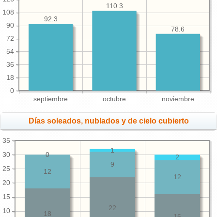
110.3
108
92.3
90
78.6
72
54
36
18
0
septiembre
octubre
noviembre
Días soleados, nublados y de cielo cubierto
35
1
30
0
2
9
25
12
12
20
15
22
10
18
16