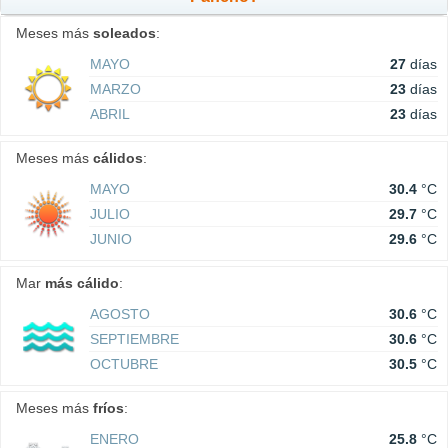
Meses más
soleados
:
MAYO
27
días
MARZO
23
días
ABRIL
23
días
Meses más
cálidos
:
MAYO
30.4
°C
JULIO
29.7
°C
JUNIO
29.6
°C
Mar
más cálido
:
AGOSTO
30.6
°C
SEPTIEMBRE
30.6
°C
OCTUBRE
30.5
°C
Meses más
fríos
:
ENERO
25.8
°C