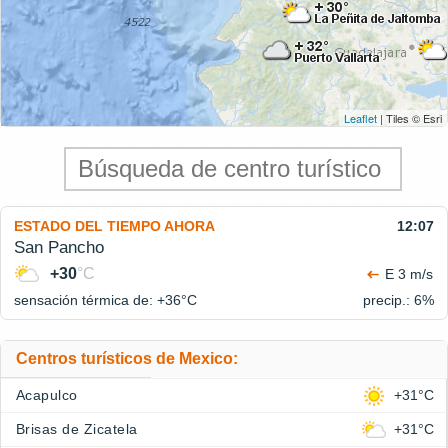
Leaflet
| Tiles © Esri
ESTADO DEL TIEMPO AHORA
12:07
San Pancho
+30
°C
E 3 m/s
sensación térmica de: +36°
C
precip.: 6%
Centros turísticos de Mexico:
Acapulco
+31°C
Brisas de Zicatela
+31°C