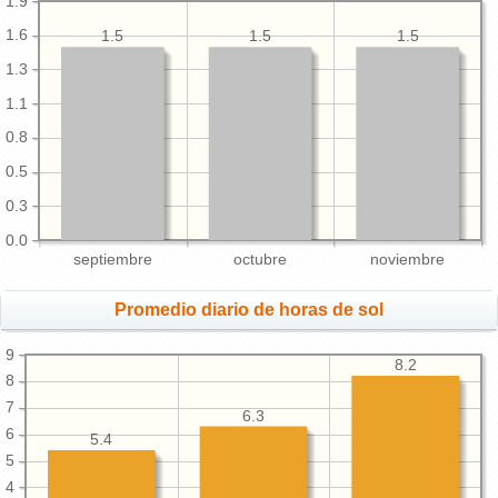
1.9
1.6
1.5
1.5
1.5
1.3
1.1
0.8
0.5
0.3
0.0
septiembre
octubre
noviembre
Promedio diario de horas de sol
9
8.2
8
7
6.3
6
5.4
5
4