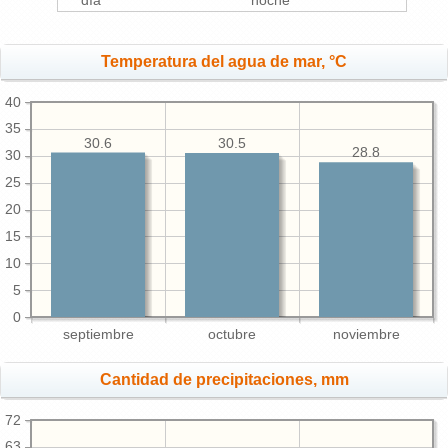
día
noche
Temperatura del agua de mar, °C
40
35
30.6
30.5
28.8
30
25
20
15
10
5
0
septiembre
octubre
noviembre
Cantidad de precipitaciones, mm
72
63