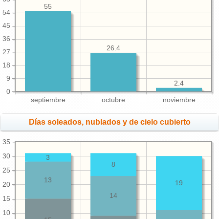
55
54
45
36
26.4
27
18
9
2.4
0
septiembre
octubre
noviembre
Días soleados, nublados y de cielo cubierto
35
30
3
8
25
13
19
20
14
15
10