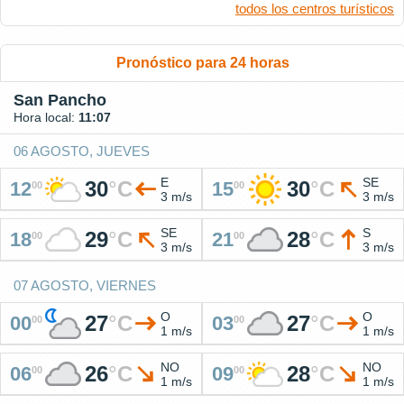
todos los centros turísticos
Pronóstico para 24 horas
San Pancho
Hora local:
11:07
06 AGOSTO, JUEVES
E
SE
30
°
C
30
°
C
12
15
00
00
3 m/s
3 m/s
SE
S
29
°
C
28
°
C
18
21
00
00
3 m/s
3 m/s
07 AGOSTO, VIERNES
O
O
27
°
C
27
°
C
00
03
00
00
1 m/s
1 m/s
NO
NO
26
°
C
28
°
C
06
09
00
00
1 m/s
1 m/s