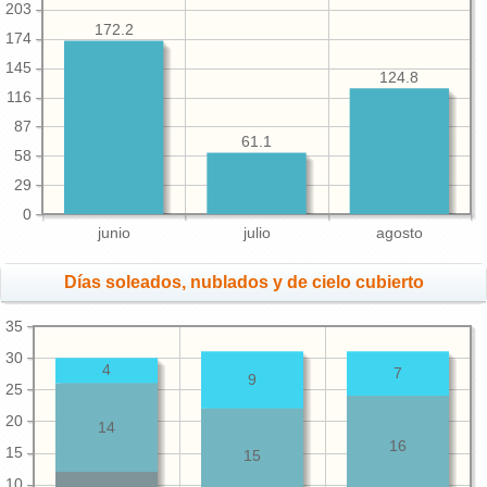
203
172.2
174
145
124.8
116
87
61.1
58
29
0
junio
julio
agosto
Días soleados, nublados y de cielo cubierto
35
30
4
7
9
25
20
14
16
15
15
10