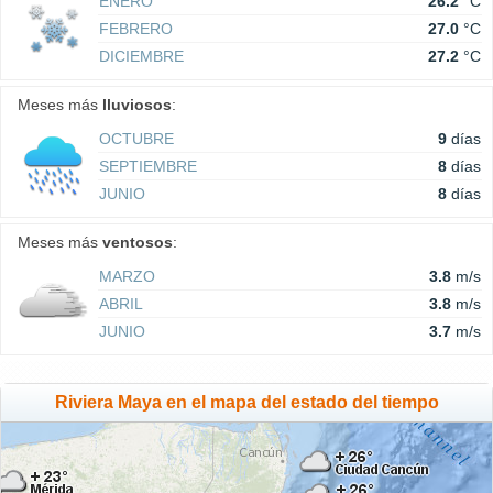
ENERO
26.2
°C
FEBRERO
27.0
°C
DICIEMBRE
27.2
°C
Meses más
lluviosos
:
OCTUBRE
9
días
SEPTIEMBRE
8
días
JUNIO
8
días
Meses más
ventosos
:
MARZO
3.8
m/s
ABRIL
3.8
m/s
JUNIO
3.7
m/s
Riviera Maya en el mapa del estado del tiempo