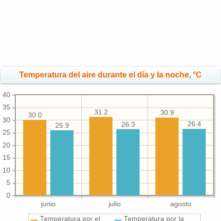
Temperatura del aire durante el día y la noche, °C
40
35
31.2
30.9
30.0
30
26.4
26.3
25.9
25
20
15
10
5
0
junio
julio
agosto
Temperatura por el
Temperatura por la