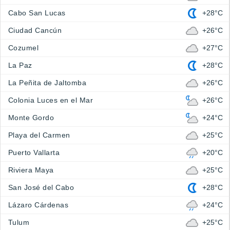
Cabo San Lucas
+28°C
Ciudad Cancún
+26°C
Cozumel
+27°C
La Paz
+28°C
La Peñita de Jaltomba
+26°C
Colonia Luces en el Mar
+26°C
Monte Gordo
+24°C
Playa del Carmen
+25°C
Puerto Vallarta
+20°C
Riviera Maya
+25°C
San José del Cabo
+28°C
Lázaro Cárdenas
+24°C
Tulum
+25°C