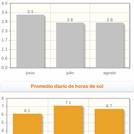
4.0
3.3
3.4
2.8
2.8
2.9
2.3
1.7
1.1
0.6
0.0
junio
julio
agosto
Promedio diario de horas de sol
8
7.1
6.7
7
6.1
6
5
4