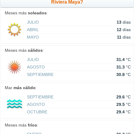
Riviera Maya?
Meses más
soleados
:
JULIO
13
días
ABRIL
12
días
MAYO
11
días
Meses más
cálidos
:
JULIO
31.4
°C
AGOSTO
31.3
°C
SEPTIEMBRE
30.8
°C
Mar
más cálido
:
SEPTIEMBRE
29.6
°C
AGOSTO
29.5
°C
OCTUBRE
29.4
°C
Meses más
fríos
: