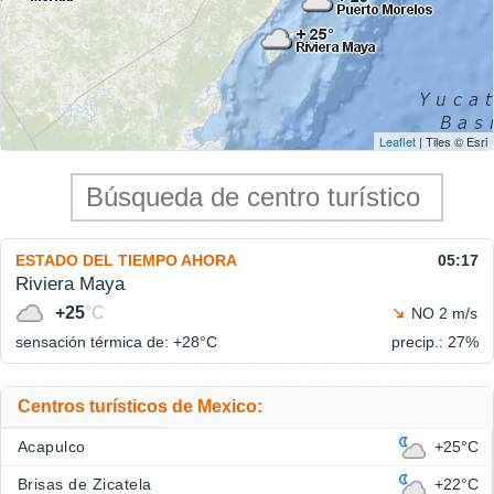
Leaflet
| Tiles © Esri
ESTADO DEL TIEMPO AHORA
05:17
Riviera Maya
+25
°C
NO 2 m/s
sensación térmica de: +28°
C
precip.: 27%
Centros turísticos de Mexico:
Acapulco
+25°C
Brisas de Zicatela
+22°C