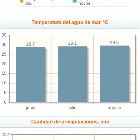
día
noche
Temperatura del agua de mar, °C
35
29.5
29.1
28.7
30
25
20
15
10
5
0
junio
julio
agosto
Cantidad de precipitaciones, mm
232