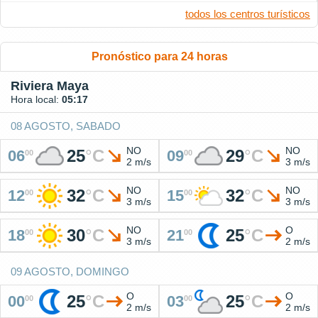
todos los centros turísticos
Pronóstico para 24 horas
Riviera Maya
Hora local:
05:17
08 AGOSTO, SABADO
NO
NO
25
°
C
29
°
C
06
09
00
00
2 m/s
3 m/s
NO
NO
32
°
C
32
°
C
12
15
00
00
3 m/s
3 m/s
NO
O
30
°
C
25
°
C
18
21
00
00
3 m/s
2 m/s
09 AGOSTO, DOMINGO
O
O
25
°
C
25
°
C
00
03
00
00
2 m/s
2 m/s