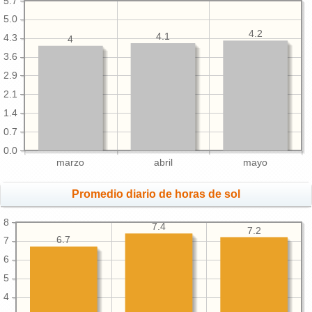
5.7
5.0
4.2
4.1
4.3
4
3.6
2.9
2.1
1.4
0.7
0.0
marzo
abril
mayo
Promedio diario de horas de sol
8
7.4
7.2
6.7
7
6
5
4