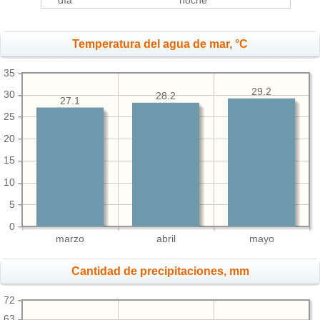
día
noche
Temperatura del agua de mar, °C
35
29.2
30
28.2
27.1
25
20
15
10
5
0
marzo
abril
mayo
Cantidad de precipitaciones, mm
72
63