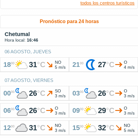
todos los centros turísticos
Pronóstico para 24 horas
Chetumal
Hora local:
16:46
06 AGOSTO, JUEVES
NO
O
31
°
C
27
°
C
18
21
00
00
5 m/s
4 m/s
07 AGOSTO, VIERNES
SO
O
26
°
C
26
°
C
00
03
00
00
3 m/s
3 m/s
O
O
26
°
C
29
°
C
06
09
00
00
3 m/s
3 m/s
NO
NO
31
°
C
32
°
C
12
15
00
00
3 m/s
5 m/s