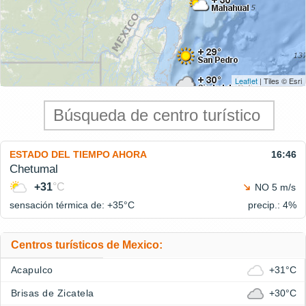
Leaflet
| Tiles © Esri
ESTADO DEL TIEMPO AHORA
16:46
Chetumal
+31
°C
NO 5 m/s
sensación térmica de: +35°
C
precip.: 4%
Centros turísticos de Mexico:
Acapulco
+31°C
Brisas de Zicatela
+30°C