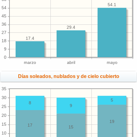
54.1
54
45
36
29.4
27
17.4
18
9
0
marzo
abril
mayo
Días soleados, nublados y de cielo cubierto
35
30
5
8
9
25
20
19
15
17
15
10