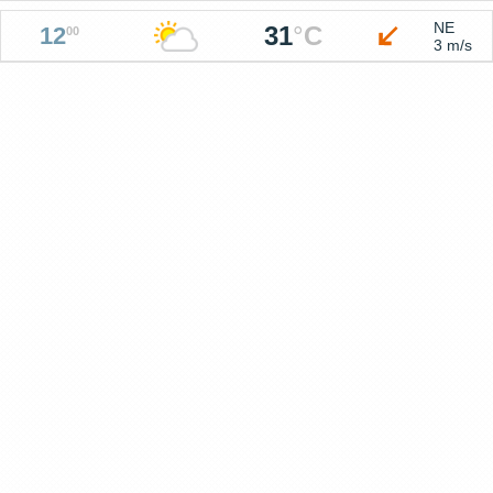
NE
31
°
C
12
00
3 m/s