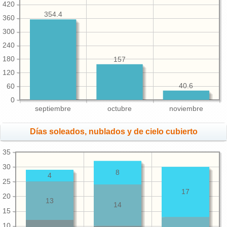
420
354.4
360
300
240
180
157
120
40.6
60
0
septiembre
octubre
noviembre
Días soleados, nublados y de cielo cubierto
35
30
8
4
25
17
20
13
14
15
10