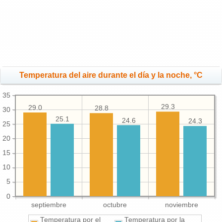
Temperatura del aire durante el día y la noche, °C
35
29.3
29.0
28.8
30
25.1
24.6
24.3
25
20
15
10
5
0
septiembre
octubre
noviembre
Temperatura por el
Temperatura por la