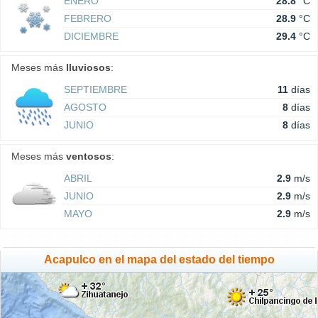
ENERO
28.8
°C
FEBRERO
28.9
°C
DICIEMBRE
29.4
°C
Meses más
lluviosos
:
SEPTIEMBRE
11
días
AGOSTO
8
días
JUNIO
8
días
Meses más
ventosos
:
ABRIL
2.9
m/s
JUNIO
2.9
m/s
MAYO
2.9
m/s
Acapulco en el mapa del estado del tiempo