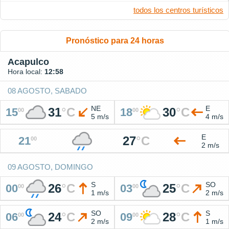
todos los centros turísticos
Pronóstico para 24 horas
Acapulco
Hora local:
12:58
08 AGOSTO, SABADO
NE
E
31
°
C
30
°
C
15
18
00
00
5 m/s
4 m/s
E
27
°
C
21
00
2 m/s
09 AGOSTO, DOMINGO
S
SO
26
°
C
25
°
C
00
03
00
00
1 m/s
2 m/s
SO
S
24
°
C
28
°
C
06
09
00
00
2 m/s
1 m/s