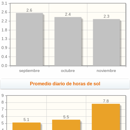
3.1
2.6
2.6
2.4
2.3
2.2
1.8
1.3
0.9
0.4
0.0
septiembre
octubre
noviembre
Promedio diario de horas de sol
9
7.8
8
7
6
5.5
5.1
5