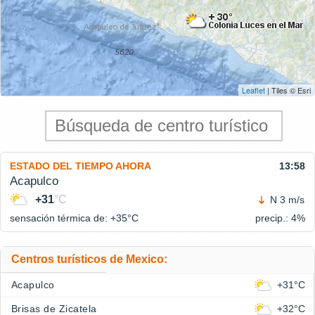
Leaflet
| Tiles © Esri
ESTADO DEL TIEMPO AHORA
13:58
Acapulco
+31
°C
N 3 m/s
sensación térmica de: +35°
C
precip.: 4%
Centros turísticos de Mexico:
Acapulco
+31°C
Brisas de Zicatela
+32°C