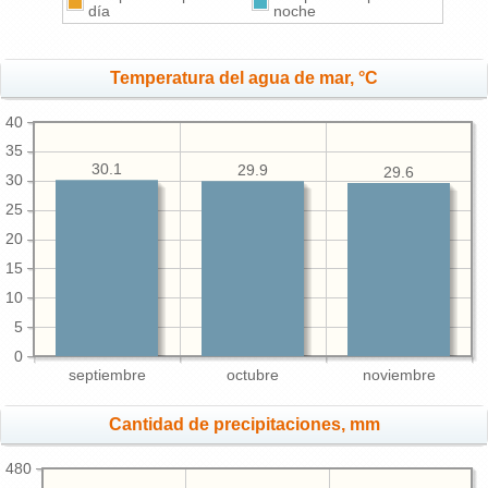
día
noche
Temperatura del agua de mar, °C
40
35
30.1
29.9
29.6
30
25
20
15
10
5
0
septiembre
octubre
noviembre
Cantidad de precipitaciones, mm
480