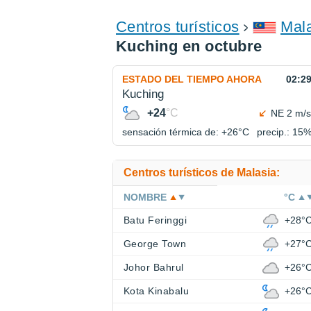
Centros turísticos
Mal
Kuching en octubre
ESTADO DEL TIEMPO AHORA
02:2
Kuching
+24
°C
NE 2 m/s
sensación térmica de: +26°
C
precip.: 15
Centros turísticos de Malasia:
NOMBRE
°C
Batu Feringgi
+28°
George Town
+27°
Johor Bahrul
+26°
Kota Kinabalu
+26°