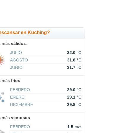
escansar en Kuching?
s más
cálidos
:
JULIO
32.0
°C
AGOSTO
31.8
°C
JUNIO
31.7
°C
s más
fríos
:
FEBRERO
29.0
°C
ENERO
29.1
°C
DICIEMBRE
29.8
°C
s más
ventosos
:
FEBRERO
1.5
m/s