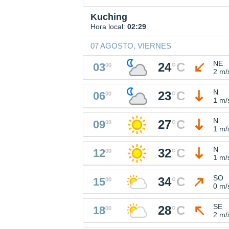
Kuching
Hora local:
02:29
07 AGOSTO, VIERNES
NE
24
°
C
03
00
2 m/
N
23
°
C
06
00
1 m/
N
27
°
C
09
00
1 m/
N
32
°
C
12
00
1 m/
SO
34
°
C
15
00
0 m/
SE
28
°
C
18
00
2 m/