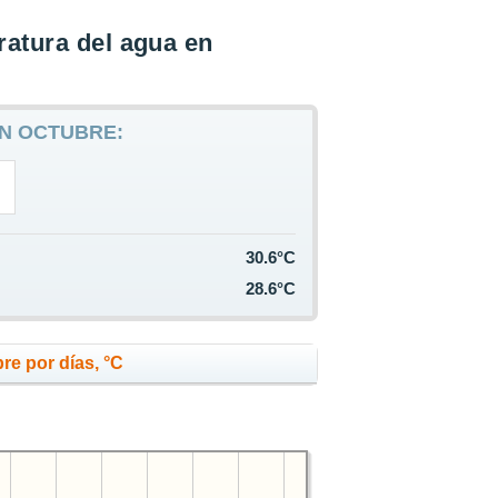
atura del agua en
EN OCTUBRE:
30.6°C
28.6°C
re por días, °C