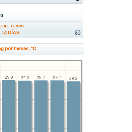
ng
 DEL TIEMPO
 14 DÍAS
ng por meses, °C
29.9
29.7
29.7
29.6
29.2