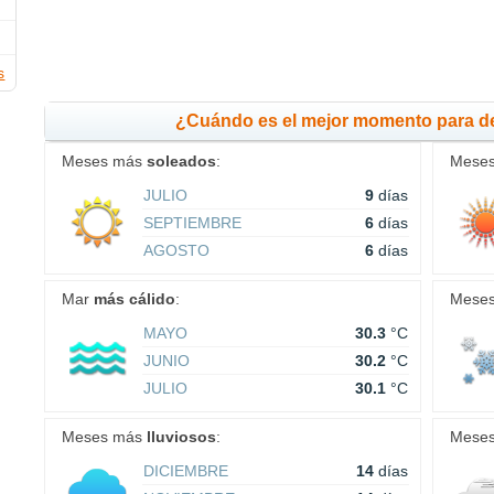
s
¿Cuándo es el mejor momento para d
Meses más
soleados
:
Mese
JULIO
9
días
SEPTIEMBRE
6
días
AGOSTO
6
días
Mar
más cálido
:
Mese
MAYO
30.3
°C
JUNIO
30.2
°C
JULIO
30.1
°C
Meses más
lluviosos
:
Mese
DICIEMBRE
14
días