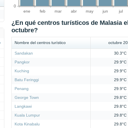
0
ene
feb
mar
abr
may
jun
jul
¿En qué centros turísticos de Malasia e
octubre?
Nombre del centros turístico
octubre 2
Sandakan
30.3°C
Pangkor
29.9°C
Kuching
29.9°C
Batu Feringgi
29.9°C
Penang
29.9°C
George Town
29.8°C
Langkawi
29.8°C
Kuala Lumpur
29.8°C
Kota Kinabalu
29.8°C