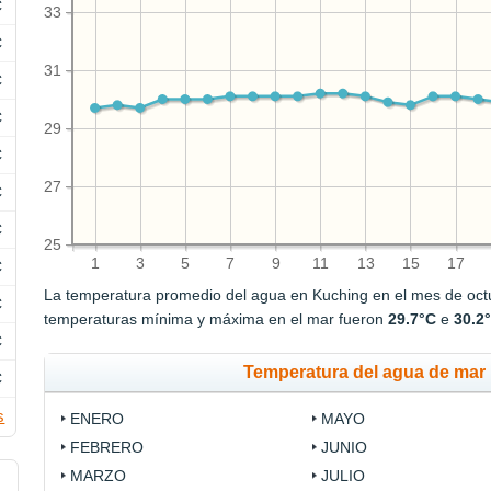
C
33
C
31
C
C
29
C
27
C
C
25
1
3
5
7
9
11
13
15
17
C
La temperatura promedio del agua en Kuching en el mes de oc
C
temperaturas mínima y máxima en el mar fueron
29.7°C
e
30.2
C
Temperatura del agua de mar 
C
s
ENERO
MAYO
FEBRERO
JUNIO
MARZO
JULIO