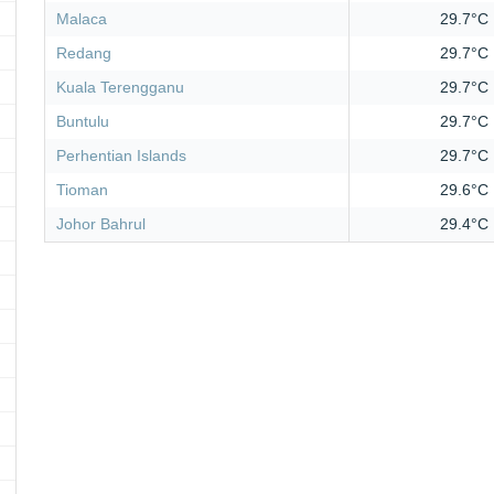
Malaca
29.7°C
Redang
29.7°C
Kuala Terengganu
29.7°C
Buntulu
29.7°C
Perhentian Islands
29.7°C
Tioman
29.6°C
Johor Bahrul
29.4°C