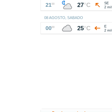
SE
27
°
C
21
00
2 m/
08 AGOSTO, SABADO
E
25
°
C
00
00
2 m/