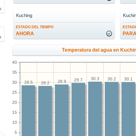
s
Kuching
Kuchi
ESTADO DEL TIEMPO
ESTADO
AHORA
PARA
s
Temperatura del agua en Kuchi
40
35
30.3
30.2
30.1
29.7
28.9
30
28.5
28.2
25
20
15
10
5