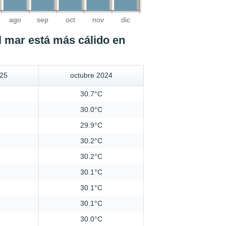
ago
sep
oct
nov
dic
l mar está más cálido en
025
octubre 2024
30.7°C
30.0°C
29.9°C
30.2°C
30.2°C
30.1°C
30.1°C
30.1°C
30.0°C