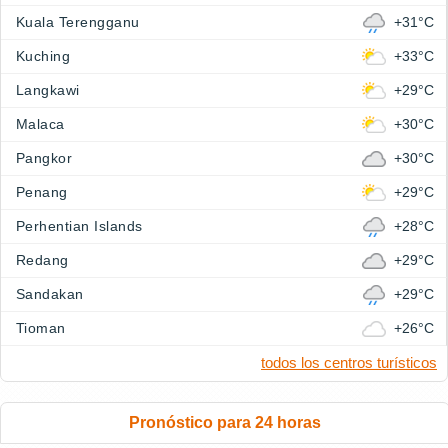
Kuala Terengganu
+31°C
Kuching
+33°C
Langkawi
+29°C
Malaca
+30°C
Pangkor
+30°C
Penang
+29°C
Perhentian Islands
+28°C
Redang
+29°C
Sandakan
+29°C
Tioman
+26°C
todos los centros turísticos
Pronóstico para 24 horas