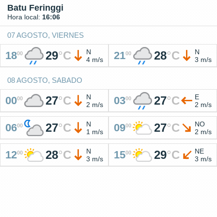
Batu Feringgi
Hora local:
16:06
07 AGOSTO, VIERNES
N
N
29
°
C
28
°
C
18
21
00
00
4 m/s
3 m/s
08 AGOSTO, SABADO
N
E
27
°
C
27
°
C
00
03
00
00
2 m/s
2 m/s
N
NO
27
°
C
27
°
C
06
09
00
00
1 m/s
2 m/s
N
NE
28
°
C
29
°
C
12
15
00
00
3 m/s
3 m/s