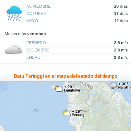
NOVIEMBRE
18
días
OCTUBRE
17
días
MAYO
12
días
Meses más
ventosos
:
FEBRERO
2.9
m/s
DICIEMBRE
2.8
m/s
ENERO
2.8
m/s
Batu Feringgi en el mapa del estado del tiempo