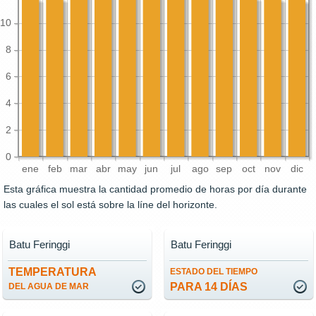
10
8
6
4
2
0
ene
feb
mar
abr
may
jun
jul
ago
sep
oct
nov
dic
Esta gráfica muestra la cantidad promedio de horas por día durante
las cuales el sol está sobre la líne del horizonte.
Batu Feringgi
Batu Feringgi
TEMPERATURA
ESTADO DEL TIEMPO
PARA 14 DÍAS
DEL AGUA DE MAR