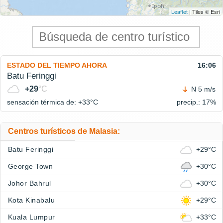
Leaflet
| Tiles © Esri
ESTADO DEL TIEMPO AHORA
16:06
Batu Feringgi
+29
°C
N 5 m/s
sensación térmica de: +33°
C
precip.: 17%
Centros turísticos de Malasia:
Batu Feringgi
+29°C
George Town
+30°C
Johor Bahrul
+30°C
Kota Kinabalu
+29°C
Kuala Lumpur
+33°C