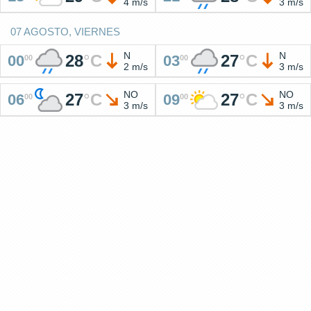
4 m/s
3 m/s
07 AGOSTO, VIERNES
N
N
28
°
C
27
°
C
00
03
00
00
2 m/s
3 m/s
NO
NO
27
°
C
27
°
C
06
09
00
00
3 m/s
3 m/s