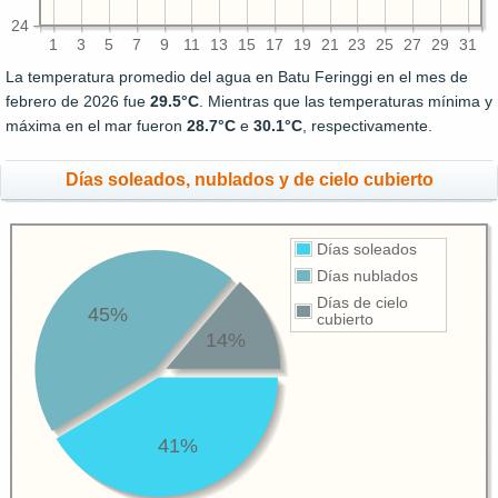
24
1
3
5
7
9
11
13
15
17
19
21
23
25
27
29
31
La temperatura promedio del agua en Batu Feringgi en el mes de
febrero de 2026 fue
29.5°C
. Mientras que las temperaturas mínima y
máxima en el mar fueron
28.7°C
e
30.1°C
, respectivamente.
Días soleados, nublados y de cielo cubierto
Días soleados
Días nublados
Días de cielo
45%
cubierto
14%
41%