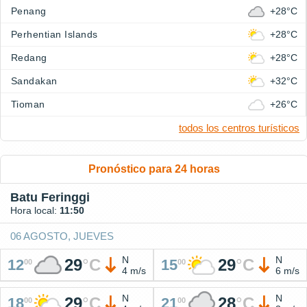
Penang
+28°C
Perhentian Islands
+28°C
Redang
+28°C
Sandakan
+32°C
Tioman
+26°C
todos los centros turísticos
Pronóstico para 24 horas
Batu Feringgi
Hora local:
11:50
06 AGOSTO, JUEVES
N
N
29
°
C
29
°
C
12
15
00
00
4 m/s
6 m/s
N
N
29
°
C
28
°
C
18
21
00
00