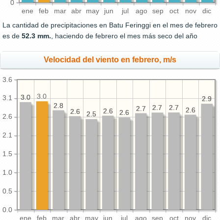
0
ene
feb
mar
abr
may
jun
jul
ago
sep
oct
nov
dic
La cantidad de precipitaciones en Batu Feringgi en el mes de febrero
es de
52.3 mm.
, haciendo de febrero el mes más seco del año
Velocidad del viento en febrero, m/s
3.6
3.0
3.0
3.0
3.1
2.9
2.9
2.8
2.8
2.7
2.7
2.7
2.7
2.7
2.7
2.6
2.6
2.6
2.6
2.6
2.6
2.6
2.6
2.5
2.5
2.6
2.1
1.5
1.0
0.5
0.0
ene
feb
mar
abr
may
jun
jul
ago
sep
oct
nov
dic