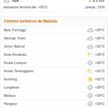
+29
°C
N 4 m/s
sensación térmica de: +33°
C
precip.: 21%
Centros turísticos de Malasia:
Batu Feringgi
+29°C
George Town
+30°C
Johor Bahrul
+31°C
Kota Kinabalu
+29°C
Kuala Lumpur
+30°C
Kuala Terengganu
+31°C
Kuching
+32°C
Langkawi
+29°C
Malaca
+29°C
Pangkor
+29°C