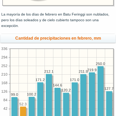
La mayoría de los días de febrero en Batu Feringgi son nublados,
pero los días soleados y de cielo cubierto tampoco son una
excepción.
Cantidad de precipitaciones en febrero, mm
336
294
250.0
250.0
252
219.9
219.9
212.1
212.1
211.5
211.5
210
171.2
171.2
171.0
171.0
168
144.6
144.6
127.7
127.7
120.2
120.2
126
100.2
100.2
99.0
99.0
84
52.3
42