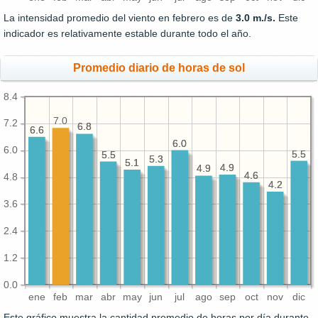
La intensidad promedio del viento en febrero es de
3.0 m./s.
Este
indicador es relativamente estable durante todo el año.
Promedio diario de horas de sol
8.4
7.0
7.2
6.8
6.8
6.6
6.6
6.0
6.0
6.0
5.5
5.5
5.5
5.5
5.3
5.3
5.1
5.1
4.9
4.9
4.9
4.9
4.6
4.6
4.8
4.2
4.2
3.6
2.4
1.2
0.0
ene
feb
mar
abr
may
jun
jul
ago
sep
oct
nov
dic
Este gráfico muestra la cantidad promedio de horas por día durante