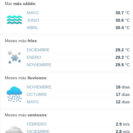
Mar
más cálido
:
MAYO
30.7
°C
JUNIO
30.6
°C
ABRIL
30.4
°C
Meses más
fríos
:
DICIEMBRE
29.2
°C
ENERO
29.3
°C
NOVIEMBRE
29.5
°C
Meses más
lluviosos
:
NOVIEMBRE
18
días
OCTUBRE
17
días
MAYO
12
días
Meses más
ventosos
:
FEBRERO
2.9
m/s
DICIEMBRE
2.8
m/s