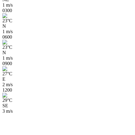
1 m/s
03
00
23
°
C
N
1 m/s
06
00
23
°
C
N
1 m/s
09
00
27
°
C
E
2 m/s
12
00
29
°
C
SE
3 m/s