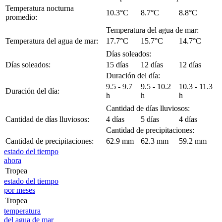
Temperatura nocturna
10.3°C
8.7°C
8.8°C
promedio:
Temperatura del agua de mar:
Temperatura del agua de mar:
17.7°C
15.7°C
14.7°C
Días soleados:
Días soleados:
15 días
12 días
12 días
Duración del día:
9.5 - 9.7
9.5 - 10.2
10.3 - 11.3
Duración del día:
h
h
h
Cantidad de días lluviosos:
Cantidad de días lluviosos:
4 días
5 días
4 días
Cantidad de precipitaciones:
Cantidad de precipitaciones:
62.9 mm
62.3 mm
59.2 mm
estado del tiempo
ahora
Tropea
estado del tiempo
por meses
Tropea
temperatura
del agua de mar