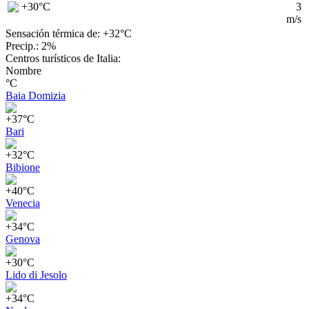
+30
°C
3
m/s
Sensación térmica de: +32°
C
Precip.: 2%
Centros turísticos de Italia:
Nombre
°C
Baia Domizia
+37°C
Bari
+32°C
Bibione
+40°C
Venecia
+34°C
Genova
+30°C
Lido di Jesolo
+34°C