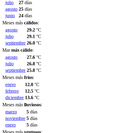
julio
27
días
agosto
25
días
junio
24
días
Meses más
cálidos
:
agosto
29.2
°C
julio
29.1
°C
septiembre
26.0
°C
Mar
más cálido
:
agosto
27.6
°C
julio
26.8
°C
septiembre
25.8
°C
Meses más
fríos
:
enero
12.0
°C
febrero
12.5
°C
diciembre
13.6
°C
Meses más
lluviosos
:
marzo
5
días
noviembre
5
días
enero
5
días
Meses más
ventosos
: