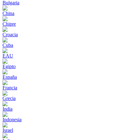
Bulgaria
China
Chipre
Croacia
Cuba
EAU
Egipto
España
Francia
Grecia
India
Indonesia
Israel