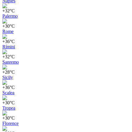
Naples
+32°C
Palermo
+30°C
Rome
+36°C
Rímini
+32°C
Sanremo
+28°C
Sicily
+36°C
Scalea
+30°C
Tropea
+30°C
Florence