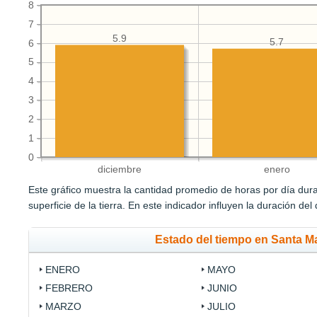
8
7
5.9
5.7
6
5
4
3
2
1
0
diciembre
enero
Este gráfico muestra la cantidad promedio de horas por día durant
superficie de la tierra. En este indicador influyen la duración del
Estado del tiempo en Santa M
ENERO
MAYO
FEBRERO
JUNIO
MARZO
JULIO