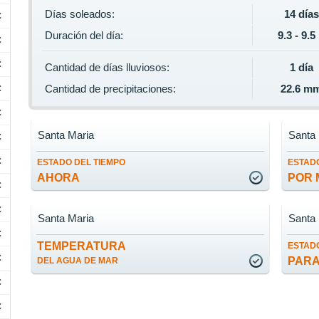
Días soleados:
14 días
C
Duración del día:
9.3 - 9.5
C
C
Cantidad de días lluviosos:
1 día
C
Cantidad de precipitaciones:
22.6 m
C
Santa Maria
Santa
C
C
ESTADO DEL TIEMPO
ESTADO
AHORA
POR 
C
C
Santa Maria
Santa
C
TEMPERATURA
ESTADO
C
PARA
DEL AGUA DE MAR
C
C