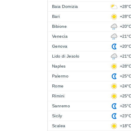
Baia Domizia
+28°
Bari
+28°
Bibione
+20°
Venecia
+21°
Genova
+20°
Lido di Jesolo
+21°
Naples
+28°
Palermo
+25°
Rome
+24°
Rímini
+25°
Sanremo
+25°
Sicily
+23°
Scalea
+18°