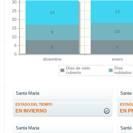
30
25
13
14
20
15
10
9
10
5
8
8
0
diciembre
enero
Días de cielo
Días
cubierto
nublado
Santa Maria
Santa
ESTADO DEL TIEMPO
ESTADO
EN INVIERNO
EN P
Santa Maria
Santa