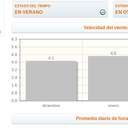
ESTADO DEL TIEMPO
ESTADO
EN VERANO
EN O
Velocidad del viento
s
6.3
5.6
4.6
4.8
4.1
4.0
3.2
2.4
1.6
0.8
0.0
diciembre
enero
Promedio diario de hora