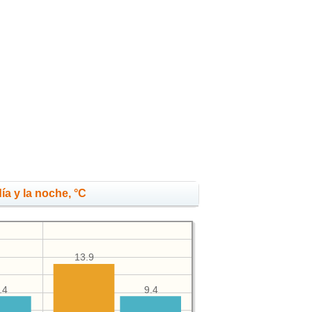
ía y la noche, °C
13.9
.4
9.4