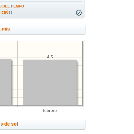
 DEL TIEMPO
TOÑO
, m/s
4.5
febrero
s de sol