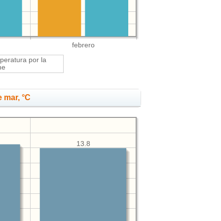
febrero
eratura por la
he
 mar, °C
13.8