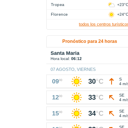
Tropea
+23°
Florence
+24°
todos los centros turístico
Pronóstico para 24 horas
Santa Maria
Hora local:
06:12
07 AGOSTO, VIERNES
S
30
°
C
09
00
4 m/
SE
33
°
C
12
00
4 m/
SE
34
°
C
15
00
4 m/
SE
00