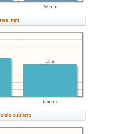
febrero
ones, mm
13.6
febrero
cielo cubierto