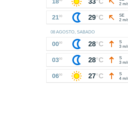
33
°
C
18
2 m/
SE
29
°
C
21
00
2 m/
08 AGOSTO, SABADO
S
28
°
C
00
00
3 m/
S
28
°
C
03
00
3 m/
S
27
°
C
06
00
4 m/