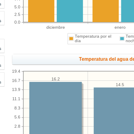
s
5.0
2.5
s
0.0
diciembre
enero
Temperatura por el
Temp
día
noc
s
Temperatura del agua de
s
19.4
16.2
16.7
s
14.5
13.9
11.1
8.3
5.6
2.8