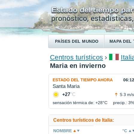
PAÍSES DEL MUNDO
MAPA DEL 
ENCONTRAR UN HOTEL
Centros turísticos
Itali
Maria en invierno
ESTADO DEL TIEMPO AHORA
06:1
Santa Maria
+27
°C
S 3 m/s
sensación térmica de: +28°
C
precip.: 3
Centros turísticos de Italia:
NOMBRE
°C