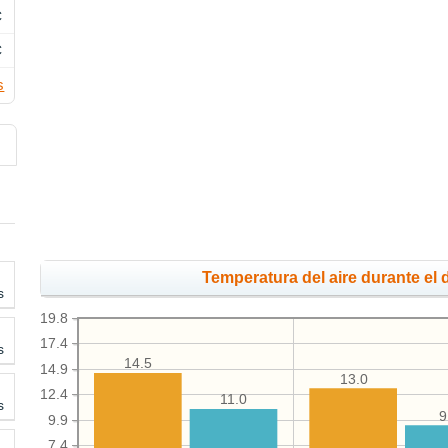
C
C
s
Temperatura del aire durante el d
s
19.8
17.4
s
14.5
14.9
13.0
12.4
11.0
s
9
9.9
7.4