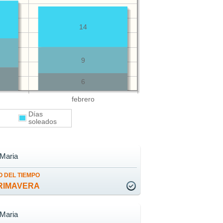
14
9
6
febrero
Días
s
soleados
 Maria
 DEL TIEMPO
RIMAVERA
 Maria