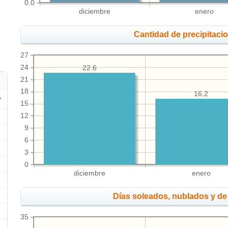
0.0
diciembre
enero
Cantidad de precipitaci
27
24
22.6
21
18
16.2
15
12
9
6
3
0
diciembre
enero
Días soleados, nublados y de 
35