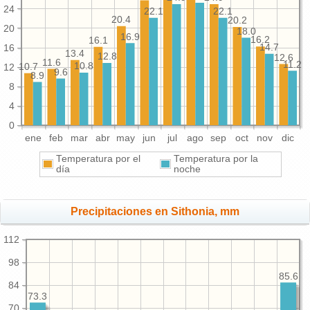
24
22.1
22.1
20.4
20.2
20
18.0
16.9
16.2
16.1
16
14.7
13.4
12.8
12.6
11.6
11.2
10.8
12
10.7
9.6
8.9
8
4
0
ene
feb
mar
abr
may
jun
jul
ago
sep
oct
nov
dic
Temperatura por el
Temperatura por la
día
noche
Precipitaciones en Sithonia, mm
112
98
85.6
84
73.3
70