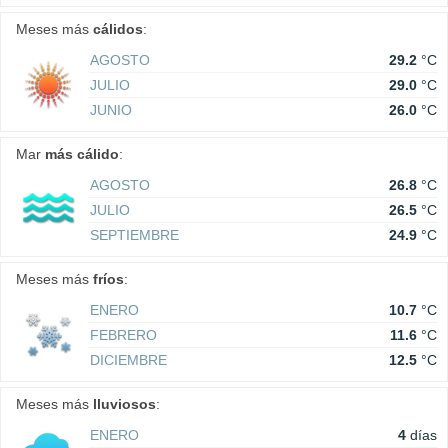
Meses más
cálidos
:
AGOSTO
29.2
°C
JULIO
29.0
°C
JUNIO
26.0
°C
Mar
más cálido
:
AGOSTO
26.8
°C
JULIO
26.5
°C
SEPTIEMBRE
24.9
°C
Meses más
fríos
:
ENERO
10.7
°C
FEBRERO
11.6
°C
DICIEMBRE
12.5
°C
Meses más
lluviosos
:
ENERO
4
días