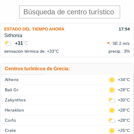
ESTADO DEL TIEMPO AHORA
17:54
Sithonia
+31
°C
SE 2 m/s
sensación térmica de: +33°
C
precip.: 3%
Centros turísticos de Grecia:
Athens
+34°C
Bali Gr
+28°C
Zakynthos
+30°C
Heraklion
+28°C
Corfú
+28°C
Crete
+25°C