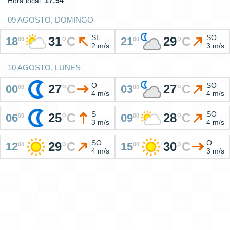
Hora local:
17:54
09 AGOSTO, DOMINGO
SE
SO
31
°
C
29
°
C
18
21
00
00
2 m/s
3 m/s
10 AGOSTO, LUNES
O
SO
27
°
C
27
°
C
00
03
00
00
4 m/s
4 m/s
S
SO
25
°
C
28
°
C
06
09
00
00
3 m/s
4 m/s
SO
O
29
°
C
30
°
C
12
15
00
00
4 m/s
3 m/s