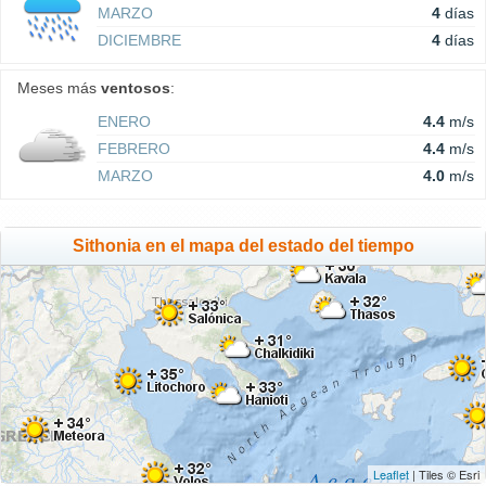
MARZO
4
días
DICIEMBRE
4
días
Meses más
ventosos
:
ENERO
4.4
m/s
FEBRERO
4.4
m/s
MARZO
4.0
m/s
Sithonia en el mapa del estado del tiempo
Leaflet
| Tiles © Esri