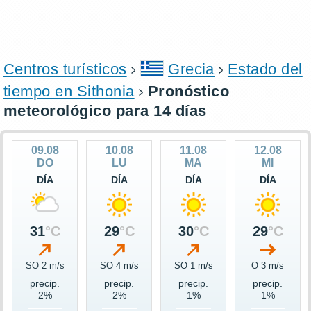
Centros turísticos
Grecia
Estado del
tiempo en Sithonia
Pronóstico
meteorológico para 14 días
09.08
10.08
11.08
12.08
DO
LU
MA
MI
DÍA
DÍA
DÍA
DÍA
31
°C
29
°C
30
°C
29
°C
SO 2 m/s
SO 4 m/s
SO 1 m/s
O 3 m/s
precip.
precip.
precip.
precip.
2%
2%
1%
1%