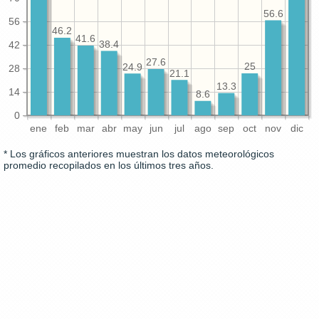
56.6
56
46.2
41.6
38.4
42
27.6
25
24.9
28
21.1
13.3
14
8.6
0
ene
feb
mar
abr
may
jun
jul
ago
sep
oct
nov
dic
* Los gráficos anteriores muestran los datos meteorológicos
promedio recopilados en los últimos tres años.