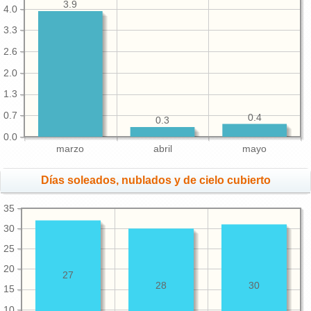
3.9
4.0
3.3
2.6
2.0
1.3
0.7
0.4
0.3
0.0
marzo
abril
mayo
Días soleados, nublados y de cielo cubierto
35
30
25
20
27
28
30
15
10