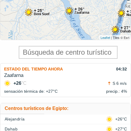
Leaflet
| Tiles © Esri
ESTADO DEL TIEMPO AHORA
04:32
Zaafarna
+26
°C
S 6 m/s
sensación térmica de: +27°
C
precip.: 4%
Centros turísticos de Egipto:
Alejandría
+26°C
Dahab
+27°C