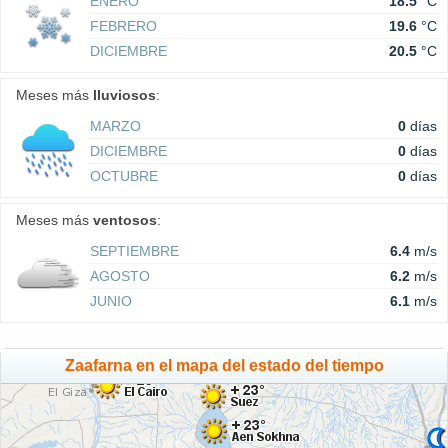
ENERO
18.5
°C
FEBRERO
19.6
°C
DICIEMBRE
20.5
°C
Meses más
lluviosos
:
MARZO
0
días
DICIEMBRE
0
días
OCTUBRE
0
días
Meses más
ventosos
:
SEPTIEMBRE
6.4
m/s
AGOSTO
6.2
m/s
JUNIO
6.1
m/s
Zaafarna en el mapa del estado del tiempo