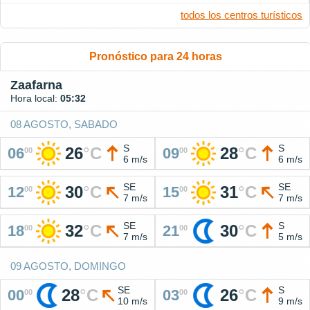
todos los centros turísticos
Pronóstico para 24 horas
Zaafarna
Hora local:
05:32
08 AGOSTO, SABADO
S
S
26
°
C
28
°
C
06
09
00
00
6 m/s
6 m/s
SE
SE
30
°
C
31
°
C
12
15
00
00
7 m/s
7 m/s
SE
S
32
°
C
30
°
C
18
21
00
00
7 m/s
5 m/s
09 AGOSTO, DOMINGO
SE
S
28
°
C
26
°
C
00
03
00
00
10 m/s
9 m/s