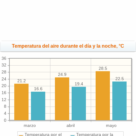
Temperatura del aire durante el día y la noche, °C
36
32
28.5
28
24.9
22.5
24
21.2
19.4
20
16.6
16
12
8
4
0
marzo
abril
mayo
Temperatura por el
Temperatura por la