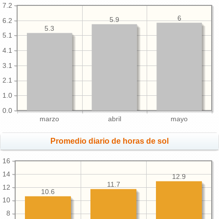
7.2
6
5.9
6.2
5.3
5.1
4.1
3.1
2.1
1.0
0.0
marzo
abril
mayo
Promedio diario de horas de sol
16
14
12.9
11.7
12
10.6
10
8