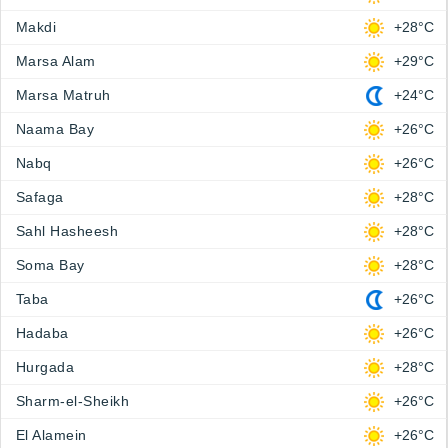
Makdi
+28°C
Marsa Alam
+29°C
Marsa Matruh
+24°C
Naama Bay
+26°C
Nabq
+26°C
Safaga
+28°C
Sahl Hasheesh
+28°C
Soma Bay
+28°C
Taba
+26°C
Hadaba
+26°C
Hurgada
+28°C
Sharm-el-Sheikh
+26°C
El Alamein
+26°C