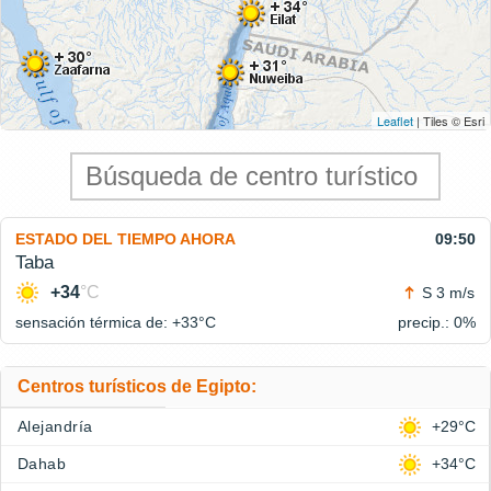
Leaflet
| Tiles © Esri
ESTADO DEL TIEMPO AHORA
09:50
Taba
+34
°C
S 3 m/s
sensación térmica de: +33°
C
precip.: 0%
Centros turísticos de Egipto:
Alejandría
+29°C
Dahab
+34°C