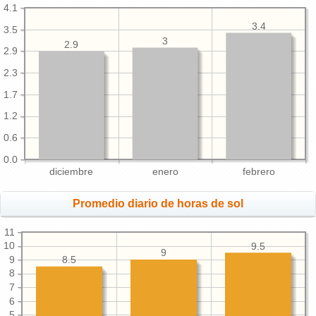
4.1
3.4
3.5
3
2.9
2.9
2.3
1.7
1.2
0.6
0.0
diciembre
enero
febrero
Promedio diario de horas de sol
11
10
9.5
9
9
8.5
8
7
6
5