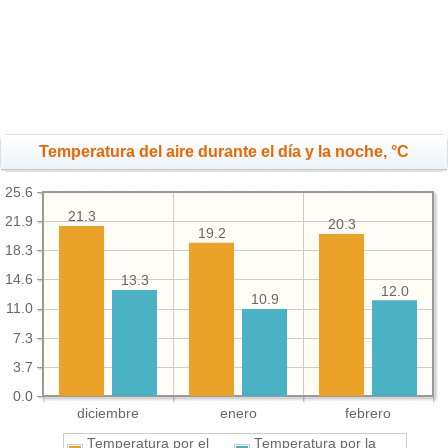
Temperatura del aire durante el día y la noche, °C
25.6
21.3
21.9
20.3
19.2
18.3
14.6
13.3
12.0
10.9
11.0
7.3
3.7
0.0
diciembre
enero
febrero
Temperatura por el
Temperatura por la