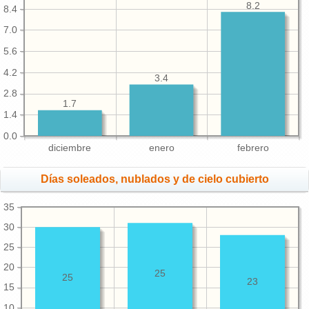
8.2
8.4
7.0
5.6
4.2
3.4
2.8
1.7
1.4
0.0
diciembre
enero
febrero
Días soleados, nublados y de cielo cubierto
35
30
25
20
25
25
23
15
10