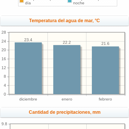
día
noche
Temperatura del agua de mar, °C
28
23.4
24
22.2
21.6
20
16
12
8
4
0
diciembre
enero
febrero
Cantidad de precipitaciones, mm
9.8