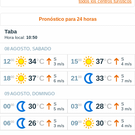
todos los centros turísticos
Pronóstico para 24 horas
Taba
Hora local:
10:50
08 AGOSTO, SABADO
S
S
34
°
C
37
°
C
12
15
00
00
3 m/s
4 m/s
S
S
37
°
C
33
°
C
18
21
00
00
6 m/s
7 m/s
09 AGOSTO, DOMINGO
S
S
30
°
C
28
°
C
00
03
00
00
5 m/s
3 m/s
S
S
26
°
C
30
°
C
06
09
00
00
3 m/s
4 m/s