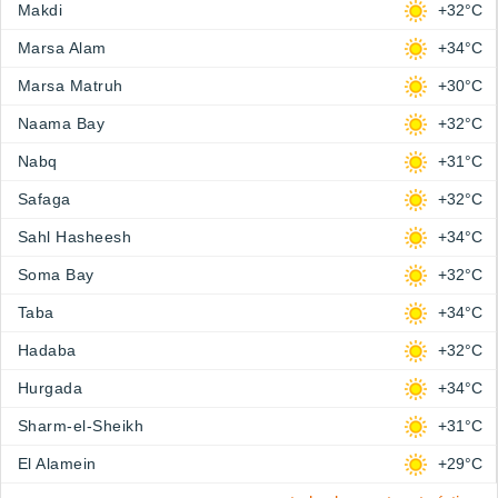
Makdi
+32°C
Marsa Alam
+34°C
Marsa Matruh
+30°C
Naama Bay
+32°C
Nabq
+31°C
Safaga
+32°C
Sahl Hasheesh
+34°C
Soma Bay
+32°C
Taba
+34°C
Hadaba
+32°C
Hurgada
+34°C
Sharm-el-Sheikh
+31°C
El Alamein
+29°C