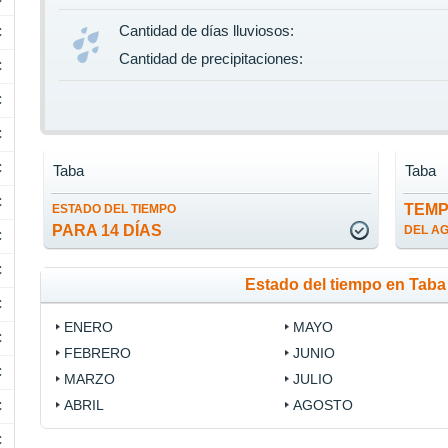
Cantidad de días lluviosos:
C
Cantidad de precipitaciones:
C
C
C
C
Taba
Taba
C
TEM
ESTADO DEL TIEMPO
PARA 14 DÍAS
DEL A
C
C
Estado del tiempo en Tab
C
ENERO
MAYO
C
FEBRERO
JUNIO
C
MARZO
JULIO
ABRIL
AGOSTO
C
C