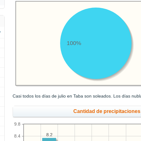
100%
Casi todos los días de julio en Taba son soleados. Los días nubl
Cantidad de precipitaciones
9.8
8.2
8.2
8.4