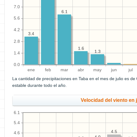
7.0
6.1
6.1
5.6
4.2
3.4
3.4
2.8
1.6
1.6
1.3
1.3
1.4
0.0
ene
feb
mar
abr
may
jun
jul
La cantidad de precipitaciones en Taba en el mes de julio es de
estable durante todo el año.
Velocidad del viento en j
6.1
5.4
4.5
4.5
4.6