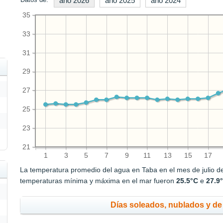
año 2026
año 2025
año 2024
35
33
31
29
27
25
23
21
1
3
5
7
9
11
13
15
17
La temperatura promedio del agua en Taba en el mes de julio 
temperaturas mínima y máxima en el mar fueron
25.5°C
e
27.9
Días soleados, nublados y de 