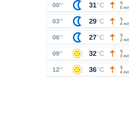
S
31
°
C
00
00
5 m/
S
29
°
C
03
00
4 m/
S
27
°
C
06
00
2 m/
S
32
°
C
09
00
3 m/
S
36
°
C
12
00
4 m/