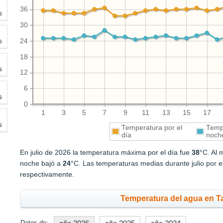
36
s
30
s
24
18
s
12
6
s
0
1
3
5
7
9
11
13
15
17
s
Temperatura por el
Tempe
día
noch
En julio de 2026 la temperatura máxima por el día fue
38
°C. Al 
noche bajó a
24
°C. Las temperaturas medias durante julio por e
respectivamente.
Temperatura del agua en Ta
Datos de: