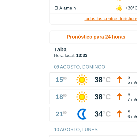
El Alamein
+30°
todos los centros turístico
Pronóstico para 24 horas
Taba
Hora local:
13:33
09 AGOSTO, DOMINGO
S
38
°
C
15
00
5 m/
S
38
°
C
18
00
7 m/
S
34
°
C
21
00
6 m/
10 AGOSTO, LUNES