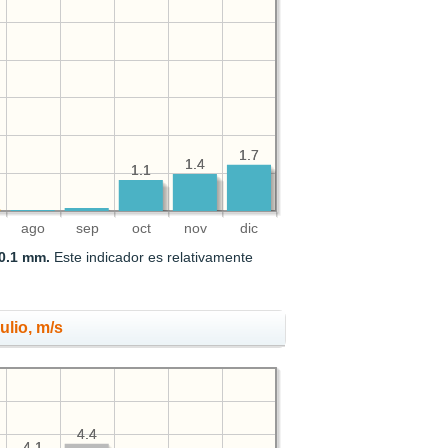
1.7
1.7
1.4
1.4
1.1
1.1
ago
sep
oct
nov
dic
0.1 mm.
Este indicador es relativamente
ulio, m/s
4.4
4.4
4.1
4.1