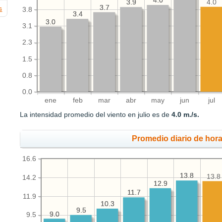
4.0
4.0
4.0
3.9
3.9
3.7
3.7
s
3.8
3.4
3.4
3.0
3.0
3.1
2.3
1.5
0.8
0.0
ene
feb
mar
abr
may
jun
jul
La intensidad promedio del viento en julio es de
4.0 m./s.
Promedio diario de hora
16.6
13.8
13.8
13.8
14.2
12.9
12.9
11.7
11.7
11.9
10.3
10.3
9.5
9.5
9.0
9.0
9.5