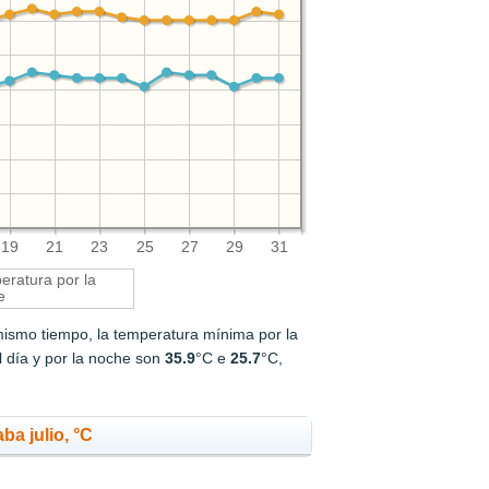
19
21
23
25
27
29
31
ratura por la
e
mismo tiempo, la temperatura mínima por la
l día y por la noche son
35.9
°C e
25.7
°C,
ba julio, °C