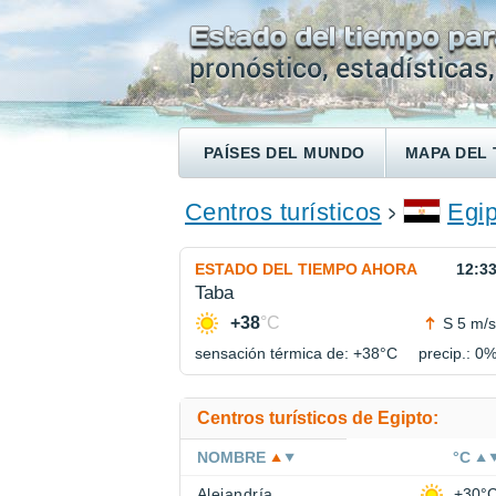
PAÍSES DEL MUNDO
MAPA DEL 
ENCONTRAR UN HOTEL
Centros turísticos
Egip
ESTADO DEL TIEMPO AHORA
12:3
Taba
+38
°C
S 5 m/s
sensación térmica de: +38°
C
precip.: 0
Centros turísticos de Egipto:
NOMBRE
°C
Alejandría
+30°