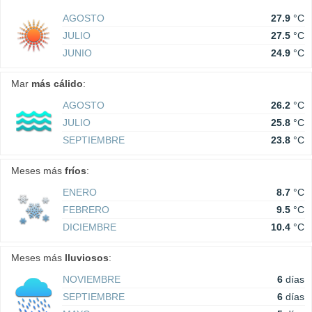
AGOSTO
27.9
°C
JULIO
27.5
°C
JUNIO
24.9
°C
Mar
más cálido
:
AGOSTO
26.2
°C
JULIO
25.8
°C
SEPTIEMBRE
23.8
°C
Meses más
fríos
:
ENERO
8.7
°C
FEBRERO
9.5
°C
DICIEMBRE
10.4
°C
Meses más
lluviosos
:
NOVIEMBRE
6
días
SEPTIEMBRE
6
días