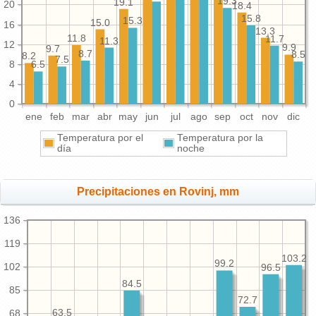
19.3
19.1
20
18.4
15.8
15.3
15.0
16
13.3
11.8
11.7
11.3
12
9.9
9.7
8.7
8.5
8.2
7.5
8
6.5
4
0
ene
feb
mar
abr
may
jun
jul
ago
sep
oct
nov
dic
Temperatura por el
Temperatura por la
día
noche
Precipitaciones en Rovinj, mm
136
119
103.2
99.2
102
96.5
84.5
85
72.7
63.5
68