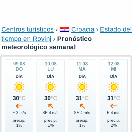
Centros turísticos
Croacia
Estado del
tiempo en Rovinj
Pronóstico
meteorológico semanal
09.08
10.08
11.08
12.08
DO
LU
MA
MI
DÍA
DÍA
DÍA
DÍA
30
°C
30
°C
31
°C
31
°C
E 3 m/s
SE 4 m/s
SE 4 m/s
E 4 m/s
precip.
precip.
precip.
precip.
1%
1%
1%
2%