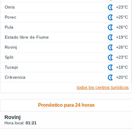
Omis
+23°C
Porec
+25°C
Pula
+26°C
Estado libre de Fiume
+19°C
Rovinj
+26°C
Split
+23°C
Tucepi
+18°C
Crikvenica
+20°C
todos los centros turísticos
Pronóstico para 24 horas
Rovinj
Hora local:
01:21