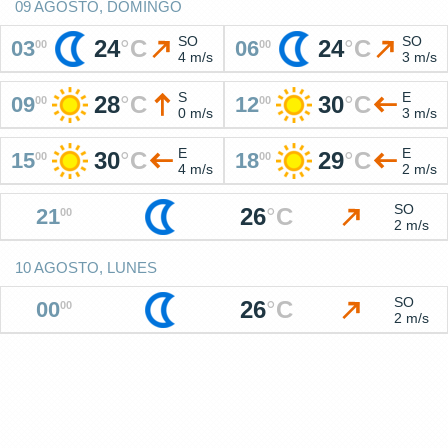
09 AGOSTO, DOMINGO
SO
SO
24
°
C
24
°
C
03
06
00
00
4 m/s
3 m/s
S
E
28
°
C
30
°
C
09
12
00
00
0 m/s
3 m/s
E
E
30
°
C
29
°
C
15
18
00
00
4 m/s
2 m/s
SO
26
°
C
21
00
2 m/s
10 AGOSTO, LUNES
SO
26
°
C
00
00
2 m/s