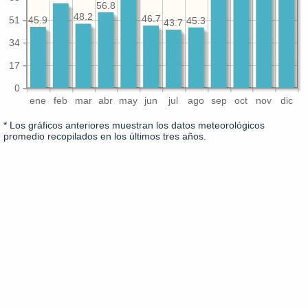
56.8
48.2
46.7
51
45.9
45.3
43.7
34
17
0
ene
feb
mar
abr
may
jun
jul
ago
sep
oct
nov
dic
* Los gráficos anteriores muestran los datos meteorológicos
promedio recopilados en los últimos tres años.