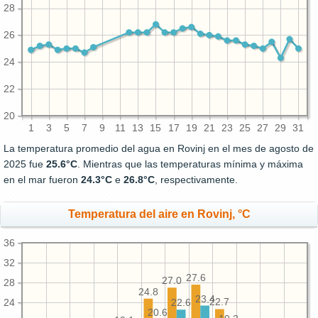
28
26
24
22
20
1
3
5
7
9
11
13
15
17
19
21
23
25
27
29
31
La temperatura promedio del agua en Rovinj en el mes de agosto de
2025 fue
25.6°C
. Mientras que las temperaturas mínima y máxima
en el mar fueron
24.3°C
e
26.8°C
, respectivamente.
Temperatura del aire en Rovinj, °C
36
32
27.6
27.0
28
24.8
23.4
24
22.7
22.6
20.6