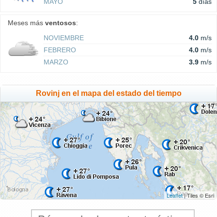
MAYO
5
días
Meses más
ventosos
:
NOVIEMBRE
4.0
m/s
FEBRERO
4.0
m/s
MARZO
3.9
m/s
Rovinj en el mapa del estado del tiempo
Leaflet
| Tiles © Esri