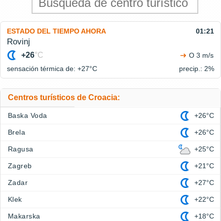
ESTADO DEL TIEMPO AHORA
01:21
Rovinj
+26
°C
O 3 m/s
sensación térmica de: +27°
C
precip.: 2%
Centros turísticos de Croacia:
Baska Voda
+26°C
Brela
+26°C
Ragusa
+25°C
Zagreb
+21°C
Zadar
+27°C
Klek
+22°C
Makarska
+18°C