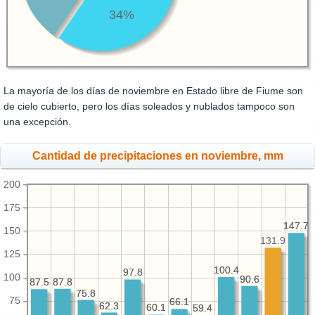
34%
La mayoría de los días de noviembre en Estado libre de Fiume son
de cielo cubierto, pero los días soleados y nublados tampoco son
una excepción.
Cantidad de precipitaciones en noviembre, mm
200
175
147.7
147.7
150
131.9
125
100.4
100.4
97.8
97.8
100
90.6
90.6
87.8
87.8
87.5
87.5
75.8
75.8
75
66.1
66.1
62.3
62.3
60.1
60.1
59.4
59.4