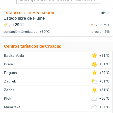
ESTADO DEL TIEMPO AHORA
15:02
Estado libre de Fiume
+29
°C
SO 3 m/s
sensación térmica de: +30°
C
precip.: 2%
Centros turísticos de Croacia:
Baska Voda
+31°C
Brela
+31°C
Ragusa
+29°C
Zagreb
+31°C
Zadar
+31°C
Klek
+36°C
Makarska
+27°C