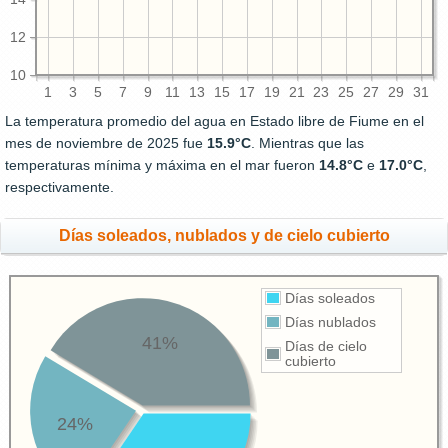
12
10
1
3
5
7
9
11
13
15
17
19
21
23
25
27
29
31
La temperatura promedio del agua en Estado libre de Fiume en el
mes de noviembre de 2025 fue
15.9°C
. Mientras que las
temperaturas mínima y máxima en el mar fueron
14.8°C
e
17.0°C
,
respectivamente.
Días soleados, nublados y de cielo cubierto
Días soleados
Días nublados
41%
Días de cielo
cubierto
24%