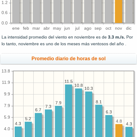
1.2
0.6
0.0
ene
feb
mar
abr
may
jun
jul
ago
sep
oct
nov
dic
La intensidad promedio del viento en noviembre es de
3.3 m./s.
Por
lo tanto, noviembre es uno de los meses más ventosos del año .
Promedio diario de horas de sol
13.8
11.5
11.5
11.9
10.8
10.8
10.3
10.3
9.9
8.1
8.1
7.9
7.9
7.9
7.3
7.3
6.7
6.7
6.3
6.3
5.9
5.2
5.2
4.8
4.3
4.3
4.3
4.3
4.0