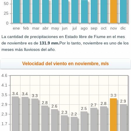
50
25
0
ene
feb
mar
abr
may
jun
jul
ago
sep
oct
nov
dic
La cantidad de precipitaciones en Estado libre de Fiume en el mes
de noviembre es de
131.9 mm.
Por lo tanto, noviembre es uno de los
meses más lluviosos del año.
Velocidad del viento en noviembre, m/s
4.6
4.1
3.4
3.4
3.4
3.4
3.5
3.3
3.3
3.3
2.9
2.9
2.8
2.8
2.8
2.8
2.9
2.7
2.7
2.6
2.6
2.5
2.5
2.3
2.3
2.2
2.2
2.3
1.7