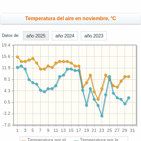
Temperatura del aire en noviembre, °C
Datos de:
año 2025
año 2024
año 2023
19.4
15.6
11.9
8.1
4.3
0.5
-3.2
-7.0
1
3
5
7
9
11
13
15
17
19
21
23
25
27
29
31
Temperatura por el
Temperatura por la