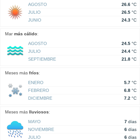
AGOSTO
26.6
°C
JULIO
26.5
°C
JUNIO
24.3
°C
Mar
más cálido
:
AGOSTO
24.5
°C
JULIO
24.4
°C
SEPTIEMBRE
21.8
°C
Meses más
fríos
:
ENERO
5.7
°C
FEBRERO
6.8
°C
DICIEMBRE
7.2
°C
Meses más
lluviosos
:
MAYO
7
días
NOVIEMBRE
6
días
JULIO
6
días