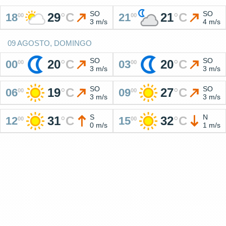
SO
SO
29
°
C
21
°
C
18
21
00
00
3 m/s
4 m/s
09 AGOSTO, DOMINGO
SO
SO
20
°
C
20
°
C
00
03
00
00
3 m/s
3 m/s
SO
SO
19
°
C
27
°
C
06
09
00
00
3 m/s
3 m/s
S
N
31
°
C
32
°
C
12
15
00
00
0 m/s
1 m/s