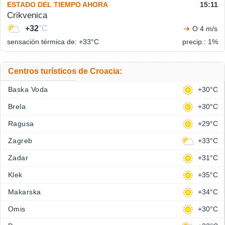
ESTADO DEL TIEMPO AHORA
15:11
Crikvenica
+32
°C
O 4 m/s
sensación térmica de: +33°
C
precip.: 1%
Centros turísticos de Croacia:
Baska Voda
+30°C
Brela
+30°C
Ragusa
+29°C
Zagreb
+33°C
Zadar
+31°C
Klek
+35°C
Makarska
+34°C
Omis
+30°C