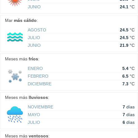
JUNIO
24.1
°C
Mar
más cálido
:
AGOSTO
24.5
°C
JULIO
24.5
°C
JUNIO
21.9
°C
Meses más
fríos
:
ENERO
5.4
°C
FEBRERO
6.5
°C
DICIEMBRE
7.3
°C
Meses más
lluviosos
:
NOVIEMBRE
7
días
MAYO
7
días
JULIO
6
días
Meses más
ventosos
: