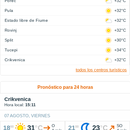
Porec
+32°C
Pula
+32°C
Estado libre de Fiume
+32°C
Rovinj
+32°C
Split
+30°C
Tucepi
+34°C
Crikvenica
+32°C
todos los centros turísticos
Pronóstico para 24 horas
Crikvenica
Hora local:
15:11
07 AGOSTO, VIERNES
O
SO
31
°
C
23
°
C
18
21
00
00