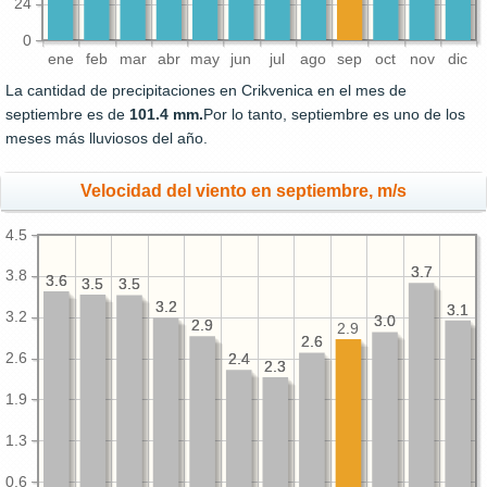
24
0
ene
feb
mar
abr
may
jun
jul
ago
sep
oct
nov
dic
La cantidad de precipitaciones en Crikvenica en el mes de
septiembre es de
101.4 mm.
Por lo tanto, septiembre es uno de los
meses más lluviosos del año.
Velocidad del viento en septiembre, m/s
4.5
3.7
3.7
3.8
3.6
3.6
3.5
3.5
3.5
3.5
3.2
3.2
3.1
3.1
3.2
3.0
3.0
2.9
2.9
2.9
2.6
2.6
2.6
2.4
2.4
2.3
2.3
1.9
1.3
0.6