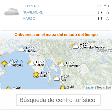
FEBRERO
3.9
m/s
NOVIEMBRE
3.7
m/s
MARZO
3.7
m/s
Crikvenica en el mapa del estado del tiempo
Leaflet
| Tiles © Esri