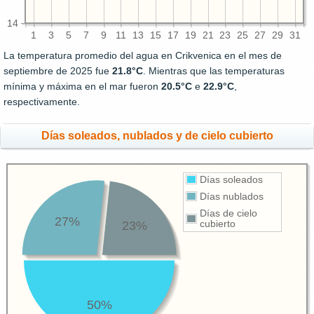
14
1
3
5
7
9
11
13
15
17
19
21
23
25
27
29
31
La temperatura promedio del agua en Crikvenica en el mes de
septiembre de 2025 fue
21.8°C
. Mientras que las temperaturas
mínima y máxima en el mar fueron
20.5°C
e
22.9°C
,
respectivamente.
Días soleados, nublados y de cielo cubierto
Días soleados
Días nublados
Días de cielo
27%
23%
cubierto
50%