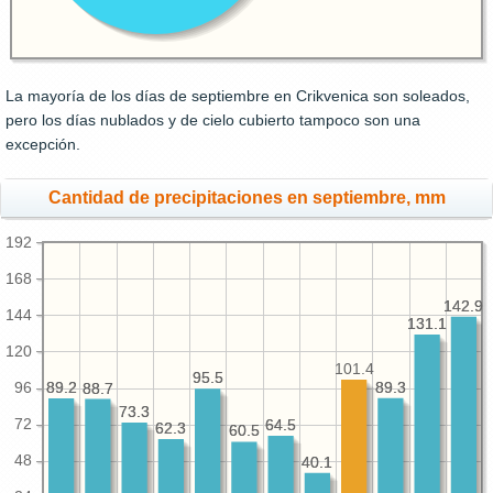
La mayoría de los días de septiembre en Crikvenica son soleados,
pero los días nublados y de cielo cubierto tampoco son una
excepción.
Cantidad de precipitaciones en septiembre, mm
192
168
142.9
142.9
144
131.1
131.1
120
101.4
95.5
95.5
89.3
89.3
89.2
89.2
96
88.7
88.7
73.3
73.3
72
64.5
64.5
62.3
62.3
60.5
60.5
48
40.1
40.1