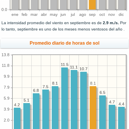
0.0
ene
feb
mar
abr
may
jun
jul
ago
sep
oct
nov
dic
La intensidad promedio del viento en septiembre es de
2.9 m./s.
Por
lo tanto, septiembre es uno de los meses menos ventosos del año .
Promedio diario de horas de sol
13.8
11.5
11.5
11.8
11.1
11.1
10.7
10.7
9.9
8.1
8.1
8.1
7.5
7.5
7.9
6.8
6.8
6.5
6.5
5.9
5.1
5.1
4.7
4.7
4.4
4.4
4.2
4.2
3.9
2.0