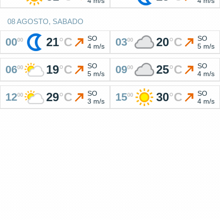
4 m/s
4 m/s
08 AGOSTO, SABADO
SO
SO
21
°
C
20
°
C
00
03
00
00
4 m/s
5 m/s
SO
SO
19
°
C
25
°
C
06
09
00
00
5 m/s
4 m/s
SO
SO
29
°
C
30
°
C
12
15
00
00
3 m/s
4 m/s