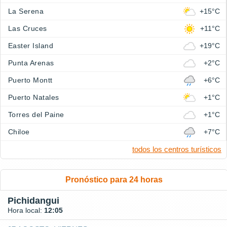
La Serena
+15°C
Las Cruces
+11°C
Easter Island
+19°C
Punta Arenas
+2°C
Puerto Montt
+6°C
Puerto Natales
+1°C
Torres del Paine
+1°C
Chiloe
+7°C
todos los centros turísticos
Pronóstico para 24 horas
Pichidangui
Hora local:
12:05