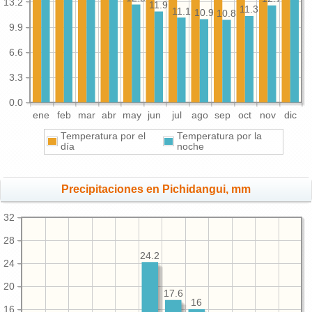
13.2
11.9
11.3
11.1
10.9
10.8
9.9
6.6
3.3
0.0
ene
feb
mar
abr
may
jun
jul
ago
sep
oct
nov
dic
Temperatura por el
Temperatura por la
día
noche
Precipitaciones en Pichidangui, mm
32
28
24.2
24
20
17.6
16
16