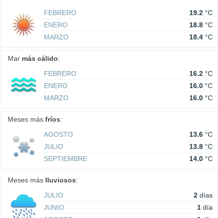
FEBRERO
19.2
°C
ENERO
18.8
°C
MARZO
18.4
°C
Mar
más cálido
:
FEBRERO
16.2
°C
ENERO
16.0
°C
MARZO
16.0
°C
Meses más
fríos
:
AGOSTO
13.6
°C
JULIO
13.8
°C
SEPTIEMBRE
14.0
°C
Meses más
lluviosos
:
JULIO
2
días
JUNIO
1
día