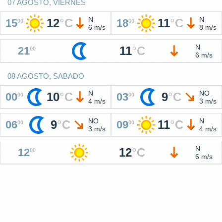
07 AGOSTO, VIERNES
N
N
12
°
C
11
°
C
15
18
00
00
6 m/s
8 m/s
N
11
°
C
21
00
6 m/s
08 AGOSTO, SABADO
N
NO
10
°
C
9
°
C
00
03
00
00
4 m/s
3 m/s
NO
N
9
°
C
11
°
C
06
09
00
00
3 m/s
4 m/s
N
12
°
C
12
00
6 m/s