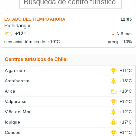
ESTADO DEL TIEMPO AHORA
12:05
Pichidangui
+12
°C
N 6 m/s
sensación térmica de: +10°
C
precip.: 10%
Centros turísticos de Chile:
Algarrobo
+11°C
Antofagasta
+18°C
Arica
+18°C
Valparaíso
+12°C
Viña del Mar
+12°C
Iquique
+17°C
Concon
+14°C