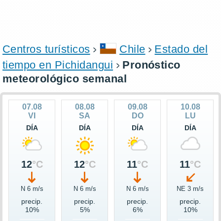
Centros turísticos
Chile
Estado del
tiempo en Pichidangui
Pronóstico
meteorológico semanal
07.08
08.08
09.08
10.08
VI
SA
DO
LU
DÍA
DÍA
DÍA
DÍA
12
°C
12
°C
11
°C
11
°C
N 6 m/s
N 6 m/s
N 6 m/s
NE 3 m/s
precip.
precip.
precip.
precip.
10%
5%
6%
10%