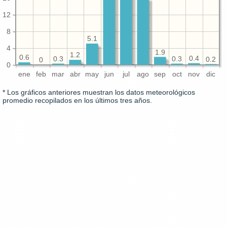
12
8
5.1
4
1.9
1.2
0.6
0.4
0.3
0.3
0.2
0
0
ene
feb
mar
abr
may
jun
jul
ago
sep
oct
nov
dic
* Los gráficos anteriores muestran los datos meteorológicos
promedio recopilados en los últimos tres años.