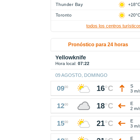
Thunder Bay
+18°
Toronto
+20°
todos los centros turístico
Pronóstico para 24 horas
Yellowknife
Hora local:
07:22
09 AGOSTO, DOMINGO
S
16
°
C
09
00
3 m/
E
18
°
C
12
00
2 m/
E
21
°
C
15
00
3 m/
E
00