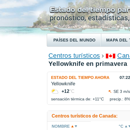
PAÍSES DEL MUNDO
MAPA DEL 
ENCONTRAR UN HOTEL
Centros turísticos
Can
Yellowknife en primavera
ESTADO DEL TIEMPO AHORA
07:2
Yellowknife
+12
°C
SE 3 m/s
sensación térmica de: +11°
C
precip.: 8
Centros turísticos de Canada:
NOMBRE
°C