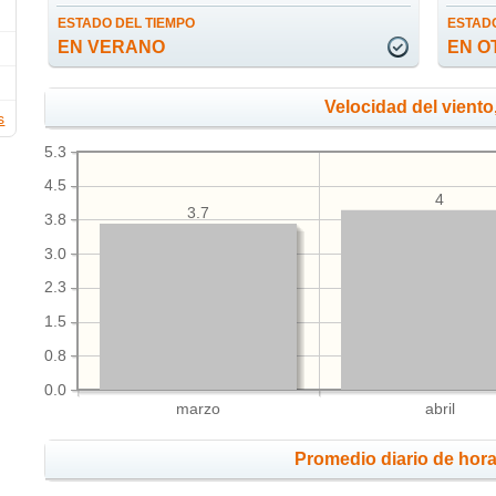
ESTADO DEL TIEMPO
ESTADO
EN VERANO
EN O
Velocidad del viento
s
5.3
4.5
4
3.7
3.8
3.0
2.3
1.5
0.8
0.0
marzo
abril
Promedio diario de hora