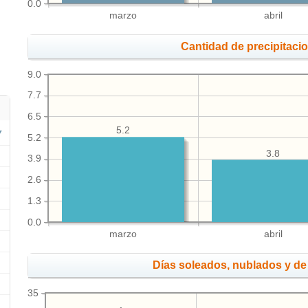
0.0
marzo
abril
Cantidad de precipitaci
9.0
7.7
6.5
5.2
5.2
3.8
3.9
2.6
1.3
0.0
marzo
abril
Días soleados, nublados y de 
35