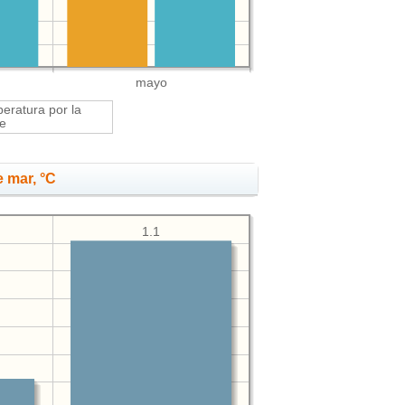
mayo
eratura por la
e
 mar, °C
1.1