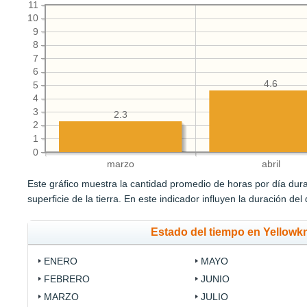
11
10
9
8
7
6
4.6
5
4
3
2.3
2
1
0
marzo
abril
Este gráfico muestra la cantidad promedio de horas por día durant
superficie de la tierra. En este indicador influyen la duración del
Estado del tiempo en Yellowk
ENERO
MAYO
FEBRERO
JUNIO
MARZO
JULIO