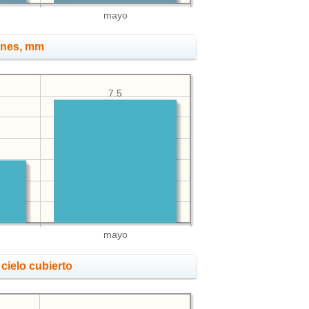
mayo
ones, mm
7.5
mayo
cielo cubierto