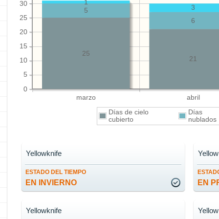
1
30
3
5
25
6
20
15
25
21
10
5
0
marzo
abril
Días de cielo
Días
cubierto
nublado
Yellowknife
Yellow
ESTADO DEL TIEMPO
ESTADO
EN INVIERNO
EN P
Yellowknife
Yellow