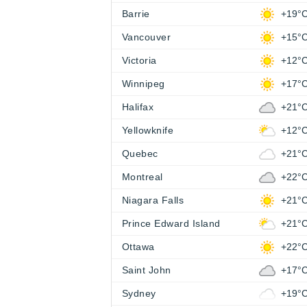
Barrie
+19°
Vancouver
+15°
Victoria
+12°
Winnipeg
+17°
Halifax
+21°
Yellowknife
+12°
Quebec
+21°
Montreal
+22°
Niagara Falls
+21°
Prince Edward Island
+21°
Ottawa
+22°
Saint John
+17°
Sydney
+19°