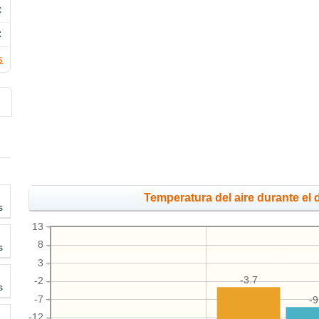
C
C
s
Temperatura del aire durante el d
s
13
8
s
3
-3.7
-2
s
-7
-9
-12