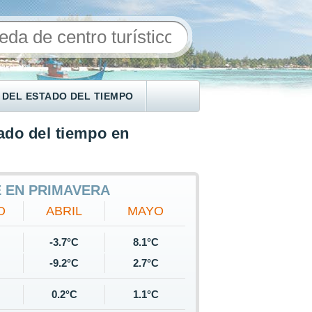
 DEL ESTADO DEL TIEMPO
ado del tiempo en
E EN PRIMAVERA
O
ABRIL
MAYO
C
-3.7°C
8.1°C
C
-9.2°C
2.7°C
0.2°C
1.1°C