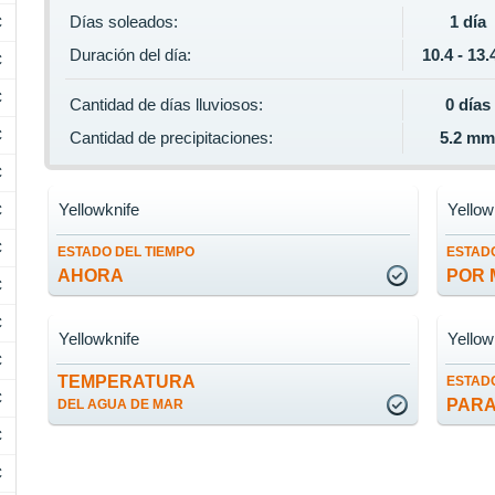
Días soleados:
1 día
C
Duración del día:
10.4 - 13.
C
C
Cantidad de días lluviosos:
0 días
C
Cantidad de precipitaciones:
5.2 m
C
Yellowknife
Yellow
C
C
ESTADO DEL TIEMPO
ESTADO
AHORA
POR 
C
C
Yellowknife
Yellow
C
TEMPERATURA
ESTADO
C
PARA
DEL AGUA DE MAR
C
C