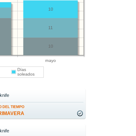
10
11
10
mayo
Días
s
soleados
knife
 DEL TIEMPO
RIMAVERA
knife