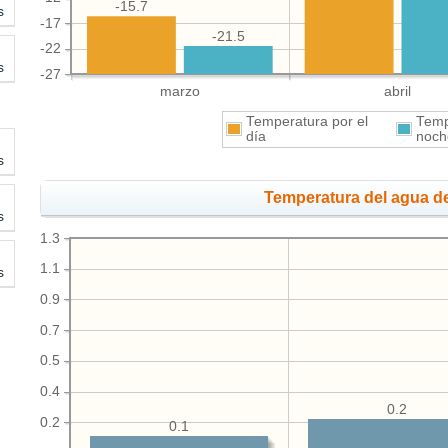
-15.7
s
-17
-21.5
-22
s
-27
marzo
abril
Temperatura por el
Temp
día
noch
s
Temperatura del agua de
s
1.3
1.1
s
0.9
0.7
0.5
0.4
0.2
0.2
0.1