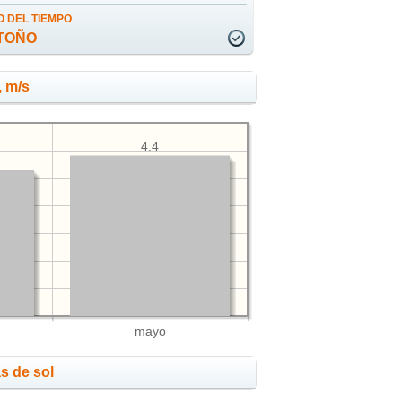
 DEL TIEMPO
TOÑO
, m/s
4.4
mayo
s de sol