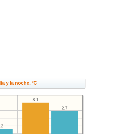
ía y la noche, °C
8.1
2.7
.2