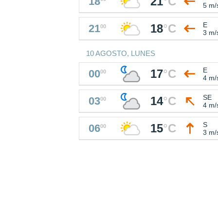
21
°
C
18
5 m/
E
18
°
C
21
00
3 m/
10 AGOSTO, LUNES
E
17
°
C
00
00
4 m/
SE
14
°
C
03
00
4 m/
S
15
°
C
06
00
3 m/