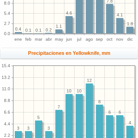
7.8
8.0
5.4
4.6
4.1
2.7
1.8
1.1
0.4
0.2
0.1
0.1
0.0
ene
feb
mar
abr
may
jun
jul
ago
sep
oct
nov
dic
Precipitaciones en Yellowknife, mm
15.4
13.2
12
11.0
10
10
8.8
8
7
6.6
6
6
5
4
4.4
3
3
3
2.2