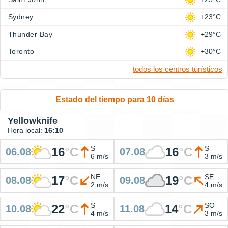
Sydney
+23°C
Thunder Bay
+29°C
Toronto
+30°C
todos los centros turísticos
Estado del tiempo para 10 días
Yellowknife
Hora local:
16:10
S
S
16
°
C
16
°
C
06.08
07.08
6 m/s
3 m/s
NE
SE
17
°
C
19
°
C
08.08
09.08
2 m/s
4 m/s
S
SO
22
°
C
14
°
C
10.08
11.08
4 m/s
3 m/s