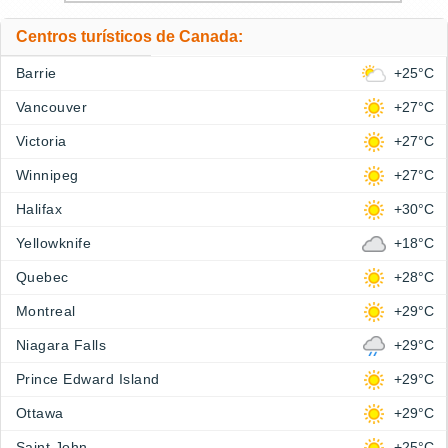
Centros turísticos de Canada:
Barrie
+25°C
Vancouver
+27°C
Victoria
+27°C
Winnipeg
+27°C
Halifax
+30°C
Yellowknife
+18°C
Quebec
+28°C
Montreal
+29°C
Niagara Falls
+29°C
Prince Edward Island
+29°C
Ottawa
+29°C
Saint John
+25°C