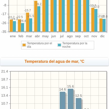
-9.2
-8
-10.7
-12.0
-15.7
-17
-21.5
-21.6
-22.0
-22.5
-22.7
-24.3
-26.4
-26
-35
ene
feb
mar
abr
may
jun
jul
ago
sep
oct
nov
dic
Temperatura por el
Temperatura por la
día
noche
Temperatura del agua de mar, °C
21.4
18.7
15.6
16.1
14.6
13.4
12.5
10.7