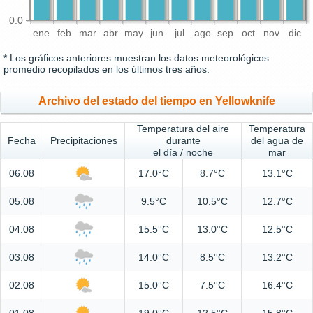
0.0
ene
feb
mar
abr
may
jun
jul
ago
sep
oct
nov
dic
* Los gráficos anteriores muestran los datos meteorológicos
promedio recopilados en los últimos tres años.
Archivo del estado del tiempo en Yellowknife
Temperatura del aire
Temperatura
Fecha
Precipitaciones
durante
del agua de
el día / noche
mar
06.08
17.0°C
8.7°C
13.1°C
05.08
9.5°C
10.5°C
12.7°C
04.08
15.5°C
13.0°C
12.5°C
03.08
14.0°C
8.5°C
13.2°C
02.08
15.0°C
7.5°C
16.4°C