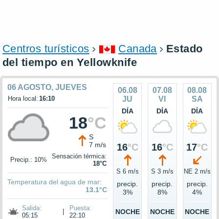
Centros turísticos
Canada
Estado
del tiempo en Yellowknife
06 AGOSTO, JUEVES
06.08
07.08
08.08
Hora local:
16:10
JU
VI
SA
DÍA
DÍA
DÍA
18
°C
S
7 m/s
16
°C
16
°C
17
°C
Sensación térmica:
Precip.: 10%
18°C
S 6 m/s
S 3 m/s
NE 2 m/s
Temperatura del agua de mar:
precip.
precip.
precip.
13.1°C
3%
8%
4%
Salida:
Puesta:
|
NOCHE
NOCHE
NOCHE
05:15
22:10