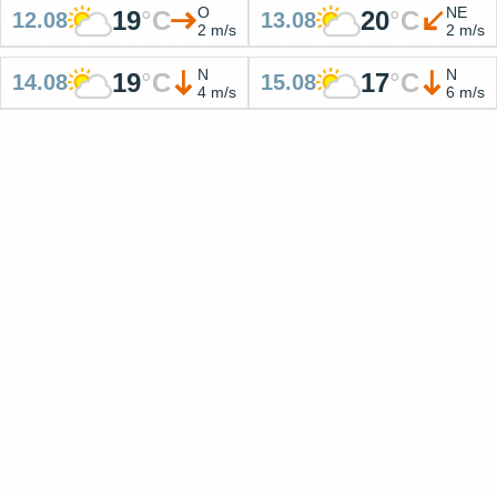
O
NE
19
°
C
20
°
C
12.08
13.08
2 m/s
2 m/s
N
N
19
°
C
17
°
C
14.08
15.08
4 m/s
6 m/s