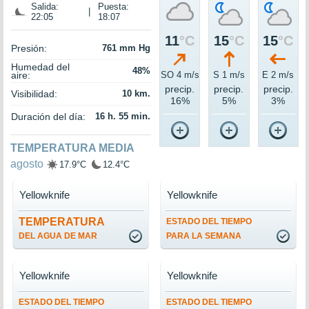
Salida:
Puesta:
|
22:05
18:07
11
°C
15
°C
15
°C
Presión:
761 mm Hg
Humedad del
48%
aire:
SO 4 m/s
S 1 m/s
E 2 m/s
precip.
precip.
precip.
Visibilidad:
10 km.
16%
5%
3%
Duración del día:
16 h. 55 min.
TEMPERATURA MEDIA
agosto
17.9°C
12.4°C
Yellowknife
Yellowknife
TEMPERATURA
ESTADO DEL TIEMPO
DEL AGUA DE MAR
PARA LA SEMANA
Yellowknife
Yellowknife
ESTADO DEL TIEMPO
ESTADO DEL TIEMPO