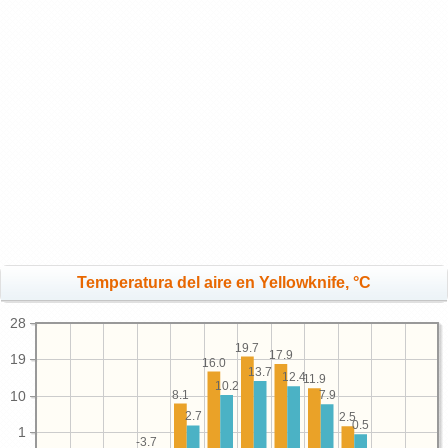
Temperatura del aire en Yellowknife, °C
28
19.7
17.9
19
16.0
13.7
12.4
11.9
10.2
8.1
10
7.9
2.7
2.5
0.5
1
-3.7