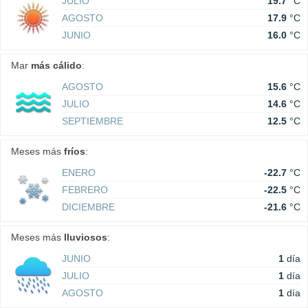
JULIO
19.7
°C
AGOSTO
17.9
°C
JUNIO
16.0
°C
Mar
más cálido
:
AGOSTO
15.6
°C
JULIO
14.6
°C
SEPTIEMBRE
12.5
°C
Meses más
fríos
:
ENERO
-22.7
°C
FEBRERO
-22.5
°C
DICIEMBRE
-21.6
°C
Meses más
lluviosos
:
JUNIO
1
día
JULIO
1
día
AGOSTO
1
día