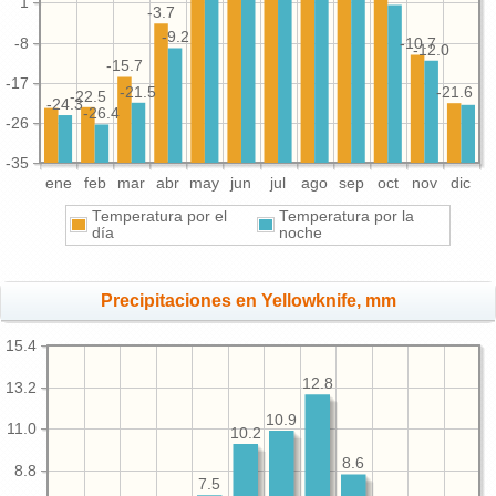
1
-3.7
-9.2
-8
-10.7
-12.0
-15.7
-17
-21.5
-21.6
-22.5
-24.3
-26.4
-26
-35
ene
feb
mar
abr
may
jun
jul
ago
sep
oct
nov
dic
Temperatura por el
Temperatura por la
día
noche
Precipitaciones en Yellowknife, mm
15.4
12.8
13.2
10.9
11.0
10.2
8.6
8.8
7.5