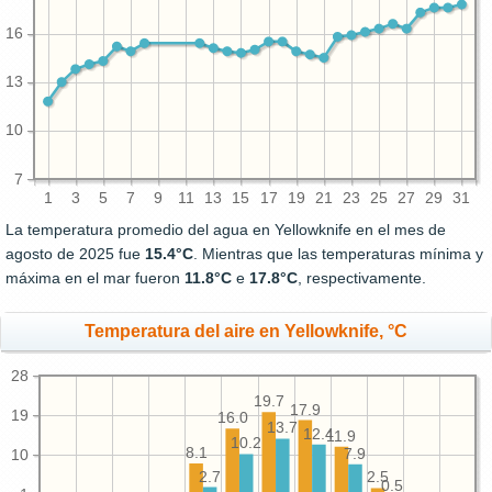
16
13
10
7
1
3
5
7
9
11
13
15
17
19
21
23
25
27
29
31
La temperatura promedio del agua en Yellowknife en el mes de
agosto de 2025 fue
15.4°C
. Mientras que las temperaturas mínima y
máxima en el mar fueron
11.8°C
e
17.8°C
, respectivamente.
Temperatura del aire en Yellowknife, °C
28
19.7
17.9
19
16.0
13.7
12.4
11.9
10.2
8.1
7.9
10
2.7
2.5
0.5