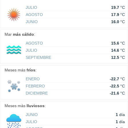
JULIO
19.7
°C
AGOSTO
17.9
°C
JUNIO
16.0
°C
Mar
más cálido
:
AGOSTO
15.6
°C
JULIO
14.6
°C
SEPTIEMBRE
12.5
°C
Meses más
fríos
:
ENERO
-22.7
°C
FEBRERO
-22.5
°C
DICIEMBRE
-21.6
°C
Meses más
lluviosos
:
JUNIO
1
día
JULIO
1
día