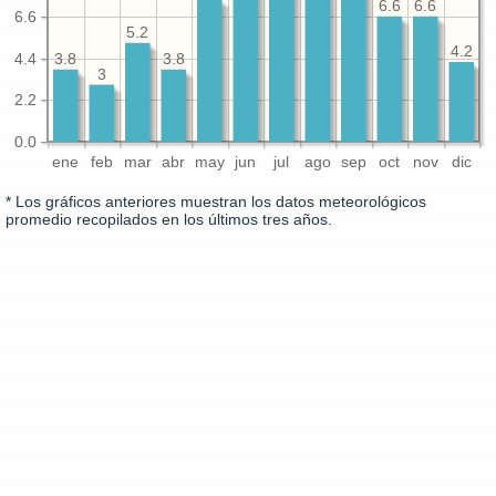
6.6
6.6
6.6
5.2
4.2
4.4
3.8
3.8
3
2.2
0.0
ene
feb
mar
abr
may
jun
jul
ago
sep
oct
nov
dic
* Los gráficos anteriores muestran los datos meteorológicos
promedio recopilados en los últimos tres años.