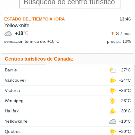
ESTADO DEL TIEMPO AHORA
13:46
Yellowknife
+18
°C
S 7 m/s
sensación térmica de: +18°
C
precip.: 10%
Centros turísticos de Canada:
Barrie
+27°C
Vancouver
+24°C
Victoria
+26°C
Winnipeg
+26°C
Halifax
+30°C
Yellowknife
+18°C
Quebec
+30°C