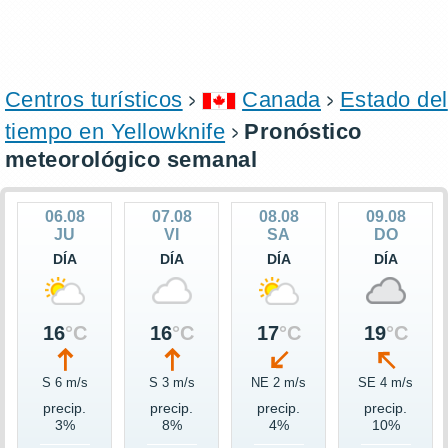
Centros turísticos
Canada
Estado del
tiempo en Yellowknife
Pronóstico
meteorológico semanal
06.08
07.08
08.08
09.08
JU
VI
SA
DO
DÍA
DÍA
DÍA
DÍA
16
°C
16
°C
17
°C
19
°C
S 6 m/s
S 3 m/s
NE 2 m/s
SE 4 m/s
precip.
precip.
precip.
precip.
3%
8%
4%
10%