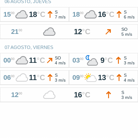
06 AGOSTO, JUEVES
S
S
18
°
C
16
°
C
15
18
00
00
7 m/s
6 m/s
SO
12
°
C
21
00
5 m/s
07 AGOSTO, VIERNES
SO
S
11
°
C
9
°
C
00
03
00
00
4 m/s
3 m/s
S
S
11
°
C
13
°
C
06
09
00
00
3 m/s
4 m/s
S
16
°
C
12
00
3 m/s