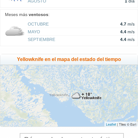
AGOSTO
1
día
Meses más
ventosos
:
OCTUBRE
4.7
m/s
MAYO
4.4
m/s
SEPTIEMBRE
4.4
m/s
Yellowknife en el mapa del estado del tiempo
Leaflet
| Tiles © Esri