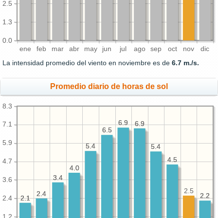
2.5
1.3
0.0
ene
feb
mar
abr
may
jun
jul
ago
sep
oct
nov
dic
La intensidad promedio del viento en noviembre es de
6.7 m./s.
Promedio diario de horas de sol
8.3
6.9
6.9
6.9
6.9
7.1
6.5
6.5
5.9
5.4
5.4
5.4
5.4
4.5
4.5
4.7
4.0
4.0
3.4
3.4
3.6
2.5
2.4
2.4
2.2
2.2
2.1
2.1
2.4
1.2