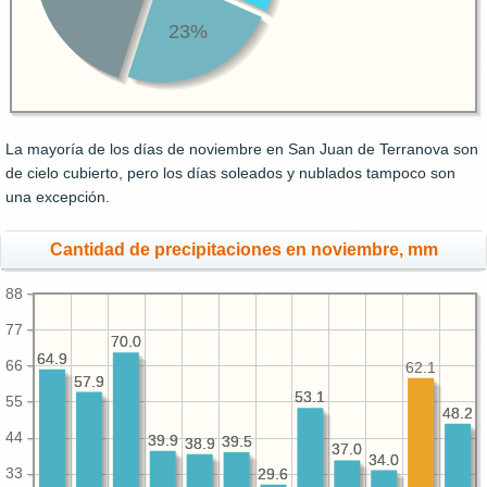
23%
La mayoría de los días de noviembre en San Juan de Terranova son
de cielo cubierto, pero los días soleados y nublados tampoco son
una excepción.
Cantidad de precipitaciones en noviembre, mm
88
77
70.0
70.0
64.9
64.9
66
62.1
57.9
57.9
53.1
53.1
55
48.2
48.2
44
39.9
39.9
39.5
39.5
38.9
38.9
37.0
37.0
34.0
34.0
33
29.6
29.6