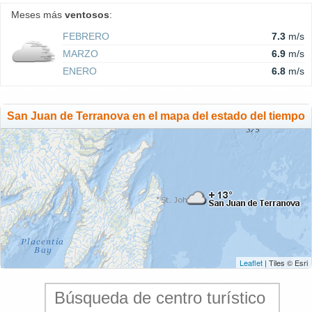
Meses más
ventosos
:
FEBRERO
7.3
m/s
MARZO
6.9
m/s
ENERO
6.8
m/s
San Juan de Terranova en el mapa del estado del tiempo
Leaflet
| Tiles © Esri