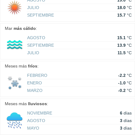
AGOSTO
19.0
°C
JULIO
18.0
°C
SEPTIEMBRE
15.7
°C
Mar
más cálido
:
AGOSTO
15.1
°C
SEPTIEMBRE
13.9
°C
JULIO
11.5
°C
Meses más
fríos
:
FEBRERO
-2.2
°C
ENERO
-1.0
°C
MARZO
-0.2
°C
Meses más
lluviosos
:
NOVIEMBRE
6
días
AGOSTO
3
días
MAYO
3
días