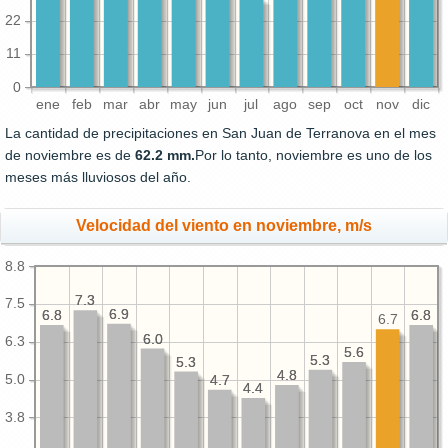
22
11
0
ene
feb
mar
abr
may
jun
jul
ago
sep
oct
nov
dic
La cantidad de precipitaciones en San Juan de Terranova en el mes
de noviembre es de
62.2 mm.
Por lo tanto, noviembre es uno de los
meses más lluviosos del año.
Velocidad del viento en noviembre, m/s
8.8
7.3
7.3
7.5
6.9
6.9
6.8
6.8
6.8
6.8
6.7
6.0
6.0
6.3
5.6
5.6
5.3
5.3
5.3
5.3
4.8
4.8
5.0
4.7
4.7
4.4
4.4
3.8