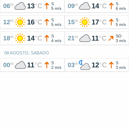
S
S
13
°
C
14
°
C
06
09
00
00
5 m/s
6 m/s
S
S
16
°
C
17
°
C
12
15
00
00
5 m/s
5 m/s
S
SO
14
°
C
11
°
C
18
21
00
00
4 m/s
3 m/s
08 AGOSTO, SABADO
S
S
11
°
C
12
°
C
00
03
00
00
2 m/s
3 m/s