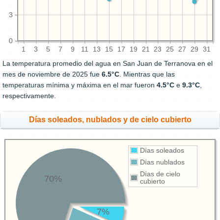
3
0
1
3
5
7
9
11
13
15
17
19
21
23
25
27
29
31
La temperatura promedio del agua en San Juan de Terranova en el
mes de noviembre de 2025 fue
6.5°C
. Mientras que las
temperaturas mínima y máxima en el mar fueron
4.5°C
e
9.3°C
,
respectivamente.
Días soleados, nublados y de cielo cubierto
Días soleados
Días nublados
Días de cielo
70%
cubierto
7%