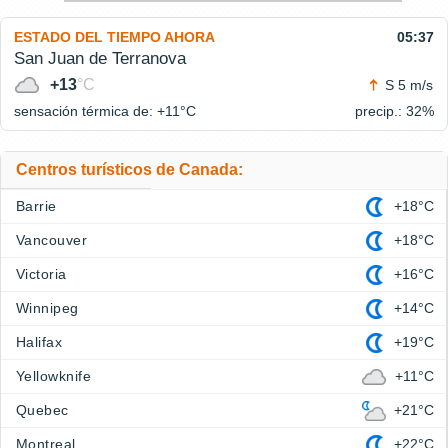
ESTADO DEL TIEMPO AHORA
05:37
San Juan de Terranova
+13
°C
S 5 m/s
sensación térmica de: +11°
C
precip.: 32%
Centros turísticos de Canada:
Barrie
+18°C
Vancouver
+18°C
Victoria
+16°C
Winnipeg
+14°C
Halifax
+19°C
Yellowknife
+11°C
Quebec
+21°C
Montreal
+22°C