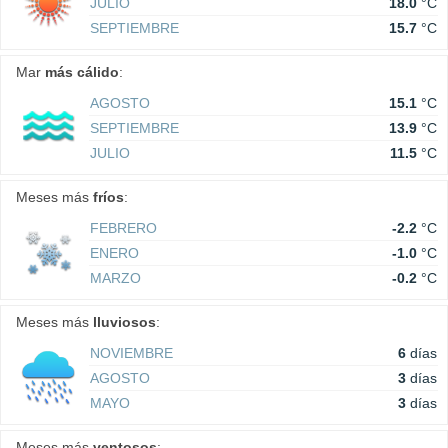
JULIO
18.0
°C
SEPTIEMBRE
15.7
°C
Mar
más cálido
:
AGOSTO
15.1
°C
SEPTIEMBRE
13.9
°C
JULIO
11.5
°C
Meses más
fríos
:
FEBRERO
-2.2
°C
ENERO
-1.0
°C
MARZO
-0.2
°C
Meses más
lluviosos
:
NOVIEMBRE
6
días
AGOSTO
3
días
MAYO
3
días
Meses más
ventosos
: