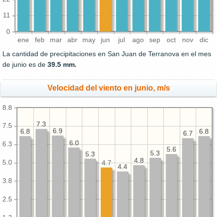
11
0
ene
feb
mar
abr
may
jun
jul
ago
sep
oct
nov
dic
La cantidad de precipitaciones en San Juan de Terranova en el mes
de junio es de
39.5 mm.
Velocidad del viento en junio, m/s
8.8
7.3
7.3
7.5
6.9
6.9
6.8
6.8
6.8
6.8
6.7
6.7
6.0
6.0
6.3
5.6
5.6
5.3
5.3
5.3
5.3
4.8
4.8
5.0
4.7
4.4
4.4
3.8
2.5