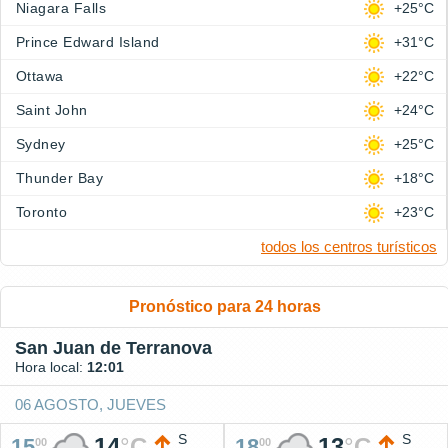
Niagara Falls
+25°C
Prince Edward Island
+31°C
Ottawa
+22°C
Saint John
+24°C
Sydney
+25°C
Thunder Bay
+18°C
Toronto
+23°C
todos los centros turísticos
Pronóstico para 24 horas
San Juan de Terranova
Hora local:
12:01
06 AGOSTO, JUEVES
S
S
14
°
C
13
°
C
15
18
00
00