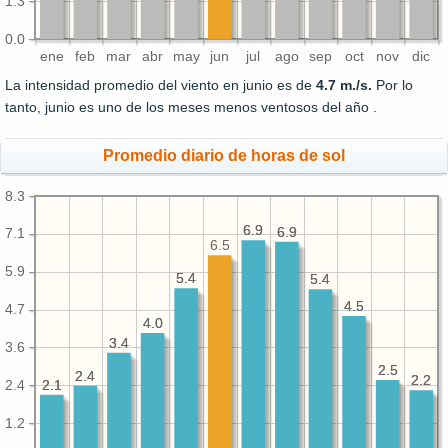
1.3
0.0
ene
feb
mar
abr
may
jun
jul
ago
sep
oct
nov
dic
La intensidad promedio del viento en junio es de
4.7 m./s.
Por lo
tanto, junio es uno de los meses menos ventosos del año .
Promedio diario de horas de sol
8.3
6.9
6.9
6.9
6.9
7.1
6.5
5.9
5.4
5.4
5.4
5.4
4.5
4.5
4.7
4.0
4.0
3.4
3.4
3.6
2.5
2.5
2.4
2.4
2.2
2.2
2.1
2.1
2.4
1.2