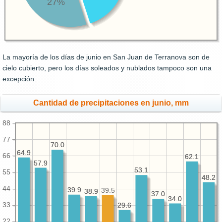
27%
La mayoría de los días de junio en San Juan de Terranova son de
cielo cubierto, pero los días soleados y nublados tampoco son una
excepción.
Cantidad de precipitaciones en junio, mm
88
77
70.0
70.0
64.9
64.9
66
62.1
62.1
57.9
57.9
53.1
53.1
55
48.2
48.2
44
39.9
39.9
39.5
38.9
38.9
37.0
37.0
34.0
34.0
33
29.6
29.6
22