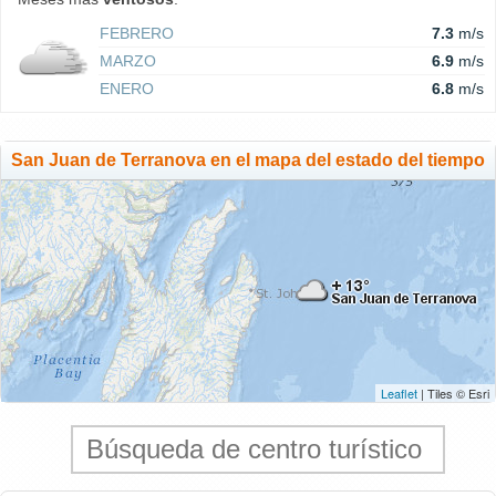
FEBRERO
7.3
m/s
MARZO
6.9
m/s
ENERO
6.8
m/s
San Juan de Terranova en el mapa del estado del tiempo
Leaflet
| Tiles © Esri