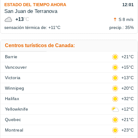
ESTADO DEL TIEMPO AHORA
12:01
San Juan de Terranova
+13
°C
S 8 m/s
sensación térmica de: +11°
C
precip.: 35%
Centros turísticos de Canada:
Barrie
+21°C
Vancouver
+15°C
Victoria
+13°C
Winnipeg
+20°C
Halifax
+32°C
Yellowknife
+12°C
Quebec
+21°C
Montreal
+23°C