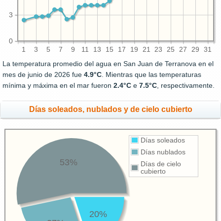
3
0
1
3
5
7
9
11
13
15
17
19
21
23
25
27
29
31
La temperatura promedio del agua en San Juan de Terranova en el
mes de junio de 2026 fue
4.9°C
. Mientras que las temperaturas
mínima y máxima en el mar fueron
2.4°C
e
7.5°C
, respectivamente.
Días soleados, nublados y de cielo cubierto
Días soleados
Días nublados
53%
Días de cielo
cubierto
20%