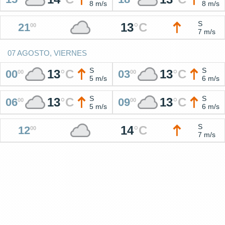
8 m/s
8 m/s
S
13
°
C
21
00
7 m/s
07 AGOSTO, VIERNES
S
S
13
°
C
13
°
C
00
03
00
00
5 m/s
6 m/s
S
S
13
°
C
13
°
C
06
09
00
00
5 m/s
6 m/s
S
14
°
C
12
00
7 m/s