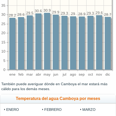
35
30.9
30.6
29.9
29.6
29.5
29.3
29.3
29
28.9
30
28.7
28.6
28.2
25
20
15
10
5
0
ene
feb
mar
abr
may
jun
jul
ago
sep
oct
nov
dic
También puede averiguar dónde en Camboya el mar estará más
cálido para los demás meses.
Temperatura del agua Camboya por meses
ENERO
FEBRERO
MARZO