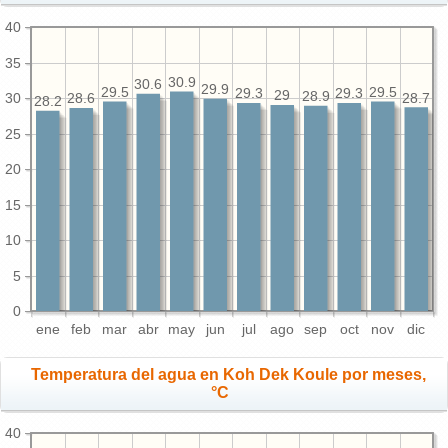
40
35
30.9
30.6
29.9
29.5
29.5
29.3
29.3
29
28.9
30
28.7
28.6
28.2
25
20
15
10
5
0
ene
feb
mar
abr
may
jun
jul
ago
sep
oct
nov
dic
Temperatura del agua en Koh Dek Koule por meses,
°C
40