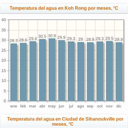
Temperatura del agua en Koh Rong por meses, °C
40
35
30.8
30.5
29.9
29.5
29.4
29.3
29.3
29
28.9
28.9
30
28.6
28.3
25
20
15
10
5
0
ene
feb
mar
abr
may
jun
jul
ago
sep
oct
nov
dic
Temperatura del agua en Ciudad de Sihanoukville por
meses, °C