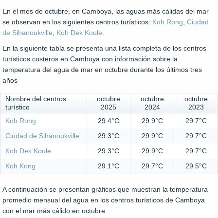
En el mes de octubre, en Camboya, las aguas más cálidas del mar
se observan en los siguientes centros turísticos:
Koh Rong
,
Ciudad
de Sihanoukville
,
Koh Dek Koule
.
En la siguiente tabla se presenta una lista completa de los centros
turísticos costeros en Camboya con información sobre la
temperatura del agua de mar en octubre durante los últimos tres
años
Nombre del centros
octubre
octubre
octubre
turístico
2025
2024
2023
Koh Rong
29.4°C
29.9°C
29.7°C
Ciudad de Sihanoukville
29.3°C
29.9°C
29.7°C
Koh Dek Koule
29.3°C
29.9°C
29.7°C
Koh Kong
29.1°C
29.7°C
29.5°C
A continuación se presentan gráficos que muestran la temperatura
promedio mensual del agua en los centros turísticos de Camboya
con el mar más cálido en octubre