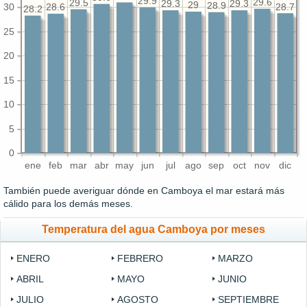
29.9
29.6
29.5
29.3
29.3
29
28.9
30
28.7
28.6
28.2
25
20
15
10
5
0
ene
feb
mar
abr
may
jun
jul
ago
sep
oct
nov
dic
También puede averiguar dónde en Camboya el mar estará más
cálido para los demás meses.
Temperatura del agua Camboya por meses
ENERO
FEBRERO
MARZO
ABRIL
MAYO
JUNIO
JULIO
AGOSTO
SEPTIEMBRE