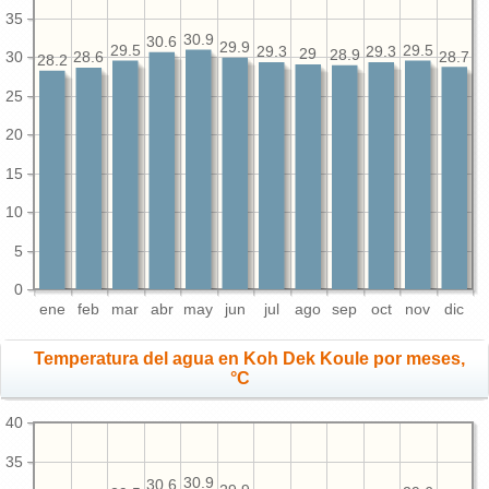
35
30.9
30.6
29.9
29.5
29.5
29.3
29.3
29
28.9
30
28.7
28.6
28.2
25
20
15
10
5
0
ene
feb
mar
abr
may
jun
jul
ago
sep
oct
nov
dic
Temperatura del agua en Koh Dek Koule por meses,
°C
40
35
30.9
30.6