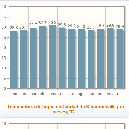
40
35
30.9
30.7
29.8
29.7
29.5
29.3
29.2
28.9
28.9
30
28.7
28.7
28.3
25
20
15
10
5
0
ene
feb
mar
abr
may
jun
jul
ago
sep
oct
nov
dic
Temperatura del agua en Ciudad de Sihanoukville por
meses, °C
40