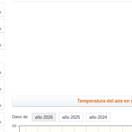
s
s
s
s
s
Temperatura del aire en
s
Datos de:
año 2026
año 2025
año 2024
s
48