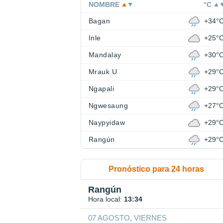
NOMBRE
°C
Bagan
+34°
Inle
+25°
Mandalay
+30°
Mrauk U
+29°
Ngapali
+29°
Ngwesaung
+27°
Naypyidaw
+29°
Rangún
+29°
Pronóstico para 24 horas
Rangún
Hora local:
13:34
07 AGOSTO, VIERNES