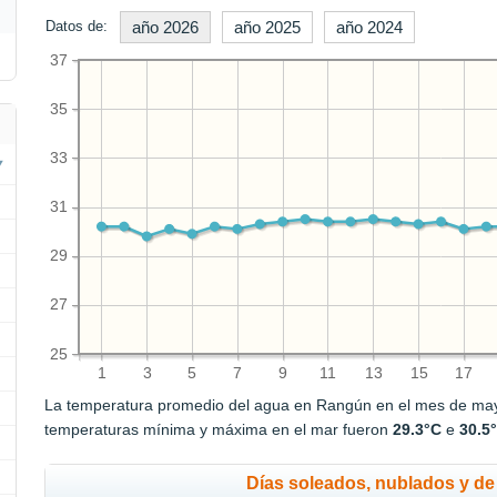
Datos de:
año 2026
año 2025
año 2024
37
35
33
31
29
27
25
1
3
5
7
9
11
13
15
17
La temperatura promedio del agua en Rangún en el mes de ma
temperaturas mínima y máxima en el mar fueron
29.3°C
e
30.5
Días soleados, nublados y de 