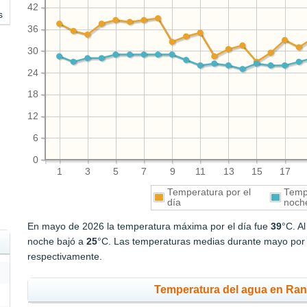
42
s
36
30
24
18
12
6
0
1
3
5
7
9
11
13
15
17
Temperatura por el
Tempe
día
noch
En mayo de 2026 la temperatura máxima por el día fue
39
°C. A
noche bajó a
25
°C. Las temperaturas medias durante mayo por 
respectivamente.
Temperatura del agua en Ra