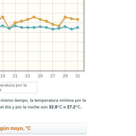
19
21
23
25
27
29
31
ratura por la
e
l mismo tiempo, la temperatura mínima por la
el día y por la noche son
32.8
°C e
27.2
°C,
ngún mayo, °C