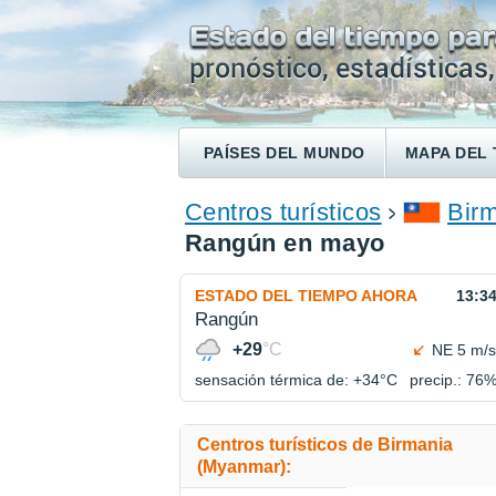
PAÍSES DEL MUNDO
MAPA DEL 
ENCONTRAR UN HOTEL
Centros turísticos
Bir
Rangún en mayo
ESTADO DEL TIEMPO AHORA
13:3
Rangún
+29
°C
NE 5 m/s
sensación térmica de: +34°
C
precip.: 76
Centros turísticos de Birmania
(Myanmar):