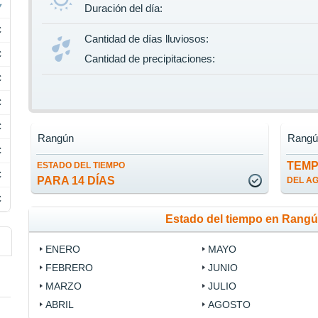
Duración del día:
C
Cantidad de días lluviosos:
C
Cantidad de precipitaciones:
C
C
C
Rangún
Rangú
C
TEM
ESTADO DEL TIEMPO
C
PARA 14 DÍAS
DEL A
C
Estado del tiempo en Rang
ENERO
MAYO
FEBRERO
JUNIO
MARZO
JULIO
ABRIL
AGOSTO