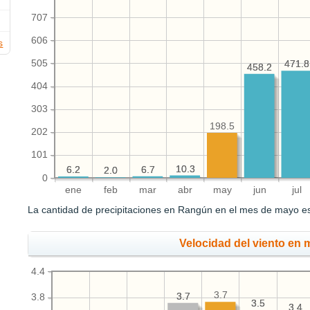
707
606
s
505
471.8
471.8
458.2
458.2
404
303
198.5
202
101
10.3
10.3
6.7
6.7
6.2
6.2
2.0
2.0
0
ene
feb
mar
abr
may
jun
jul
La cantidad de precipitaciones en Rangún en el mes de mayo 
Velocidad del viento en 
4.4
3.7
3.7
3.7
3.8
3.5
3.5
3.4
3.4