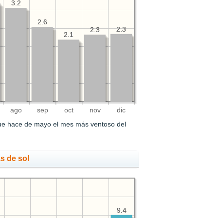
3.2
3.2
2.6
2.6
2.3
2.3
2.3
2.3
2.1
2.1
ago
sep
oct
nov
dic
que hace de mayo el mes más ventoso del
s de sol
9.4
9.4