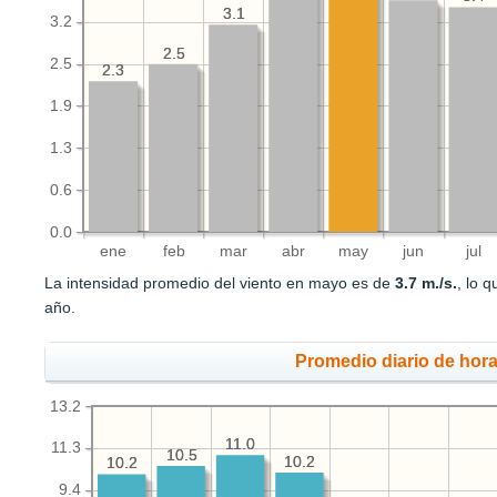
3.1
3.1
3.2
2.5
2.5
2.5
2.3
2.3
1.9
1.3
0.6
0.0
ene
feb
mar
abr
may
jun
jul
La intensidad promedio del viento en mayo es de
3.7 m./s.
, lo 
año.
Promedio diario de hora
13.2
11.0
11.0
11.3
10.5
10.5
10.2
10.2
10.2
10.2
9.4