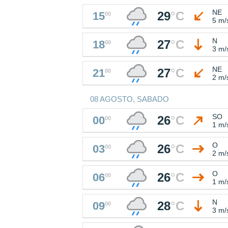
NE
29
°
C
15
00
5 m/
N
27
°
C
18
00
3 m/
NE
27
°
C
21
00
2 m/
08 AGOSTO, SABADO
SO
26
°
C
00
00
1 m/
O
26
°
C
03
00
2 m/
O
26
°
C
06
00
1 m/
N
28
°
C
09
00
3 m/