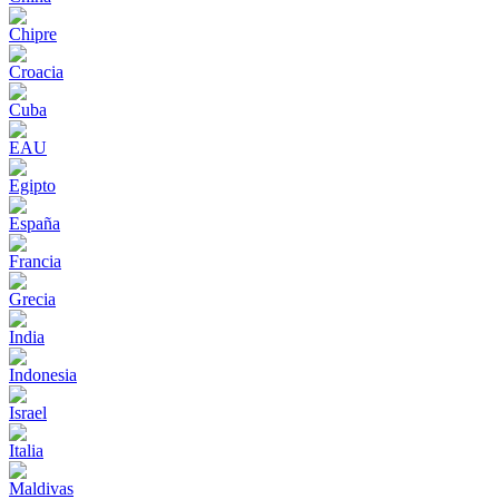
Chipre
Croacia
Cuba
EAU
Egipto
España
Francia
Grecia
India
Indonesia
Israel
Italia
Maldivas