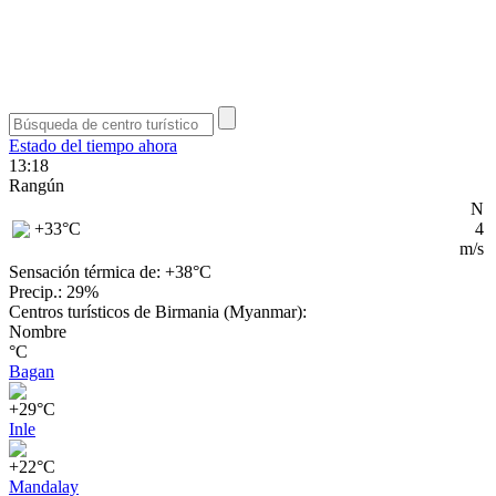
Estado del tiempo ahora
13:18
Rangún
N
+33
°C
4
m/s
Sensación térmica de: +38°
C
Precip.: 29%
Centros turísticos de Birmania (Myanmar):
Nombre
°C
Bagan
+29°C
Inle
+22°C
Mandalay