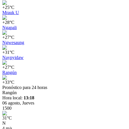
+25°C
Mrauk U
+28°C
Ngapali
+27°C
Ngwesaung
+31°C
Naypyidaw
+27°C
Rangún
+33°C
Pronóstico para 24 horas
Rangún
Hora local:
13:18
06 agosto, Jueves
15
00
31
°
C
N
4 m/s