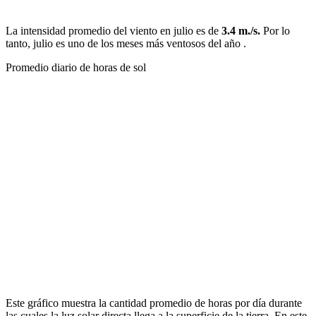
La intensidad promedio del viento en julio es de
3.4 m./s.
Por lo
tanto, julio es uno de los meses más ventosos del año .
Promedio diario de horas de sol
Este gráfico muestra la cantidad promedio de horas por día durante
las cuales la luz solar directa llega a la superficie de la tierra. En este