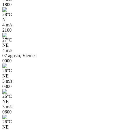
18
00
28
°
C
N
4 m/s
21
00
27
°
C
NE
4 m/s
07 agosto, Viernes
00
00
26
°
C
NE
3 m/s
03
00
26
°
C
NE
3 m/s
06
00
26
°
C
NE