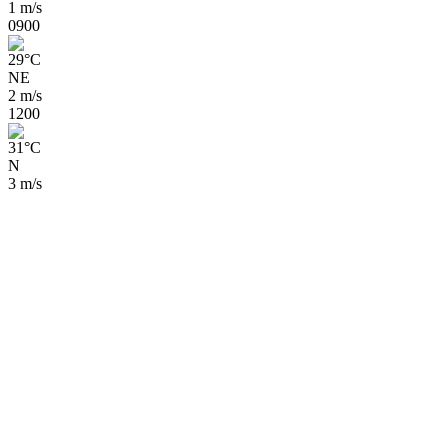
1 m/s
09
00
29
°
C
NE
2 m/s
12
00
31
°
C
N
3 m/s