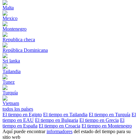
Malta
Mexico
Montenegro
Republica checa
República Dominicana
Sri lanka
Tailandia
Tunez
Turquía
Vietnam
todos los países
El tiempo en Egipto
El tiempo en Tailandia
El tiempo en Turquía
El
tiempo en EAU
El tiempo en Bulgaria
El tiempo en Grecia
El
tiempo en España
El tiempo en Croacia
El tiempo en Montenegro
Aquí puede encontrar
informadores
del estado del tiempo para su
sitio web