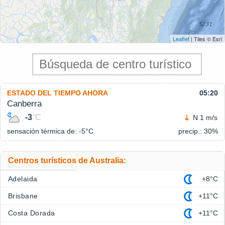
Leaflet
| Tiles © Esri
ESTADO DEL TIEMPO AHORA
05:20
Canberra
-3
°C
N 1 m/s
sensación térmica de: -5°
C
precip.: 30%
Centros turísticos de Australia:
Adelaida
+8°C
Brisbane
+11°C
Costa Dorada
+11°C