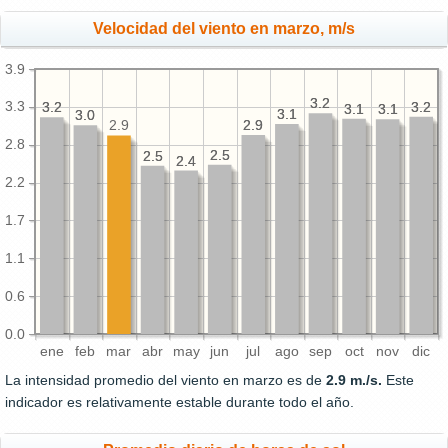
Velocidad del viento en marzo, m/s
3.9
3.2
3.2
3.3
3.2
3.2
3.2
3.2
3.1
3.1
3.1
3.1
3.1
3.1
3.0
3.0
2.9
2.9
2.9
2.8
2.5
2.5
2.5
2.5
2.4
2.4
2.2
1.7
1.1
0.6
0.0
ene
feb
mar
abr
may
jun
jul
ago
sep
oct
nov
dic
La intensidad promedio del viento en marzo es de
2.9 m./s.
Este
indicador es relativamente estable durante todo el año.