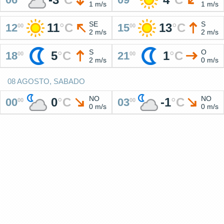
1 m/s
1 m/s
SE
S
11
°
C
13
°
C
12
15
00
00
2 m/s
2 m/s
S
O
5
°
C
1
°
C
18
21
00
00
2 m/s
0 m/s
08 AGOSTO, SABADO
NO
NO
0
°
C
-1
°
C
00
03
00
00
0 m/s
0 m/s