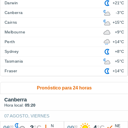
Darwin
+21°C
Canberra
-3°C
Cairns
+15°C
Melbourne
+9°C
Perth
+14°C
Sydney
+8°C
Tasmania
+5°C
Fraser
+14°C
Pronóstico para 24 horas
Canberra
Hora local:
05:20
07 AGOSTO, VIERNES
N
NE
-3
°
C
4
°
C
06
09
00
00