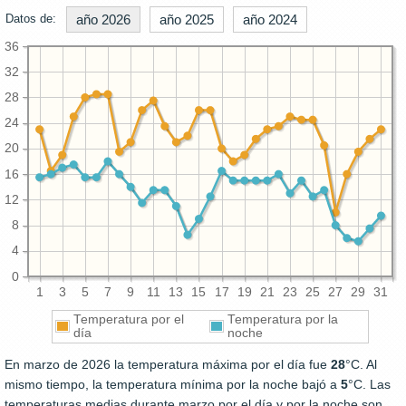
Datos de:
año 2026
año 2025
año 2024
36
32
28
24
20
16
12
8
4
0
1
3
5
7
9
11
13
15
17
19
21
23
25
27
29
31
Temperatura por el
Temperatura por la
día
noche
En marzo de 2026 la temperatura máxima por el día fue
28
°C. Al
mismo tiempo, la temperatura mínima por la noche bajó a
5
°C. Las
temperaturas medias durante marzo por el día y por la noche son