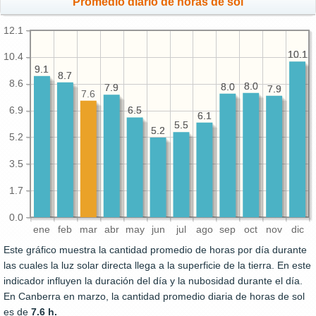
Promedio diario de horas de sol
12.1
10.1
10.1
10.4
9.1
9.1
8.7
8.7
8.6
8.0
8.0
8.0
8.0
7.9
7.9
7.9
7.9
7.6
6.9
6.5
6.5
6.1
6.1
5.5
5.5
5.2
5.2
5.2
3.5
1.7
0.0
ene
feb
mar
abr
may
jun
jul
ago
sep
oct
nov
dic
Este gráfico muestra la cantidad promedio de horas por día durante
las cuales la luz solar directa llega a la superficie de la tierra. En este
indicador influyen la duración del día y la nubosidad durante el día.
En Canberra en marzo, la cantidad promedio diaria de horas de sol
es de
7.6 h.