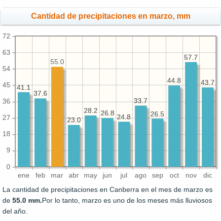
Cantidad de precipitaciones en marzo, mm
72
63
57.7
57.7
55.0
54
44.8
44.8
43.7
43.7
45
41.1
41.1
37.6
37.6
33.7
33.7
36
28.2
28.2
26.8
26.8
26.5
26.5
24.8
24.8
27
23.0
23.0
18
9
0
ene
feb
mar
abr
may
jun
jul
ago
sep
oct
nov
dic
La cantidad de precipitaciones en Canberra en el mes de marzo es
de
55.0 mm.
Por lo tanto, marzo es uno de los meses más lluviosos
del año.