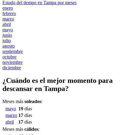
Estado del tiempo en Tampa por meses
enero
febrero
marzo
abril
mayo
junio
julio
agosto
septiembre
octubre
noviembre
diciembre
¿Cuándo es el mejor momento para
descansar en Tampa?
Meses más
soleados
:
mayo
19
días
marzo
17
días
abril
17
días
Meses más
cálidos
: