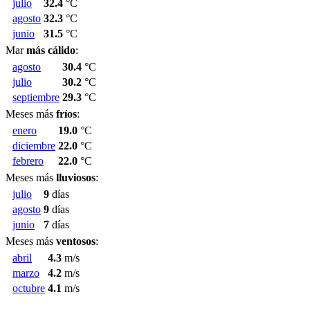
julio
32.4
°C
agosto
32.3
°C
junio
31.5
°C
Mar
más cálido
:
agosto
30.4
°C
julio
30.2
°C
septiembre
29.3
°C
Meses más
fríos
:
enero
19.0
°C
diciembre
22.0
°C
febrero
22.0
°C
Meses más
lluviosos
:
julio
9
días
agosto
9
días
junio
7
días
Meses más
ventosos
:
abril
4.3
m/s
marzo
4.2
m/s
octubre
4.1
m/s