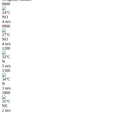
06
00
24
°
C
NO
4 m/s
09
00
27
°
C
NO
4 m/s
12
00
32
°
C
N
3 m/s
15
00
34
°
C
N
3 m/s
18
00
31
°
C
NE
2 m/s