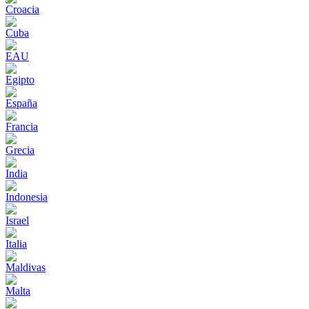
Croacia
Cuba
EAU
Egipto
España
Francia
Grecia
India
Indonesia
Israel
Italia
Maldivas
Malta