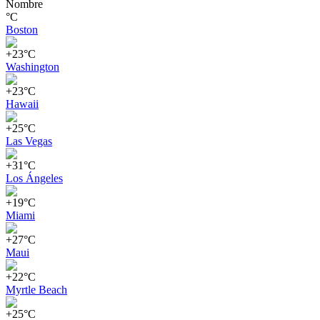
Nombre
°C
Boston
+23°C
Washington
+23°C
Hawaii
+25°C
Las Vegas
+31°C
Los Ángeles
+19°C
Miami
+27°C
Maui
+22°C
Myrtle Beach
+25°C