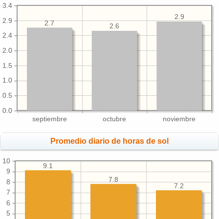
3.4
2.9
2.9
2.7
2.6
2.4
2.0
1.5
1.0
0.5
0.0
septiembre
octubre
noviembre
Promedio diario de horas de sol
10
9.1
9
7.8
8
7.2
7
6
5