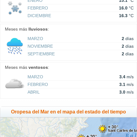
ENERO
15.1
°C
FEBRERO
16.0
°C
DICIEMBRE
16.3
°C
Meses más
lluviosos
:
MARZO
2
días
NOVIEMBRE
2
días
SEPTIEMBRE
2
días
Meses más
ventosos
:
MARZO
3.4
m/s
FEBRERO
3.1
m/s
ABRIL
3.0
m/s
Oropesa del Mar en el mapa del estado del tiempo