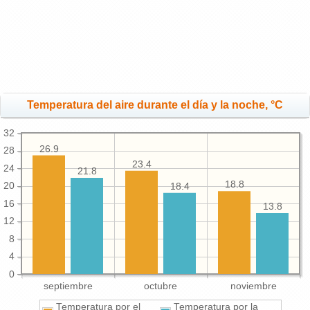
Temperatura del aire durante el día y la noche, °C
32
26.9
28
23.4
24
21.8
18.8
20
18.4
16
13.8
12
8
4
0
septiembre
octubre
noviembre
Temperatura por el
Temperatura por la