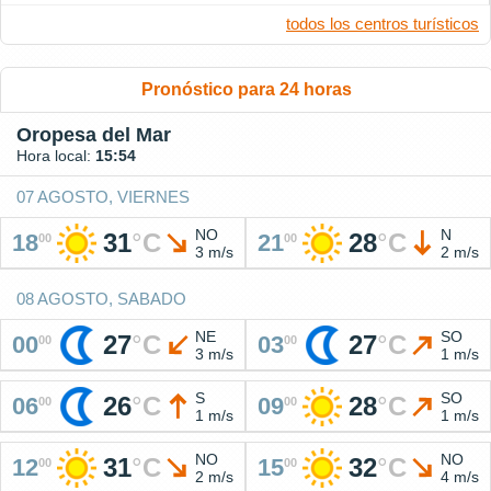
todos los centros turísticos
Pronóstico para 24 horas
Oropesa del Mar
Hora local:
15:54
07 AGOSTO, VIERNES
NO
N
31
°
C
28
°
C
18
21
00
00
3 m/s
2 m/s
08 AGOSTO, SABADO
NE
SO
27
°
C
27
°
C
00
03
00
00
3 m/s
1 m/s
S
SO
26
°
C
28
°
C
06
09
00
00
1 m/s
1 m/s
NO
NO
31
°
C
32
°
C
12
15
00
00
2 m/s
4 m/s