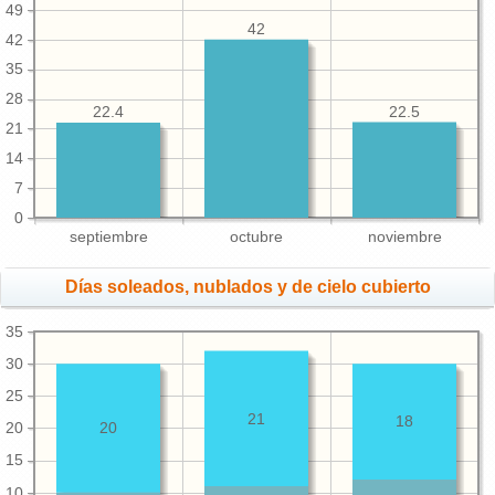
49
42
42
35
28
22.5
22.4
21
14
7
0
septiembre
octubre
noviembre
Días soleados, nublados y de cielo cubierto
35
30
25
21
18
20
20
15
10