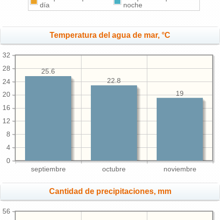
día
noche
Temperatura del agua de mar, °C
32
28
25.6
22.8
24
19
20
16
12
8
4
0
septiembre
octubre
noviembre
Cantidad de precipitaciones, mm
56