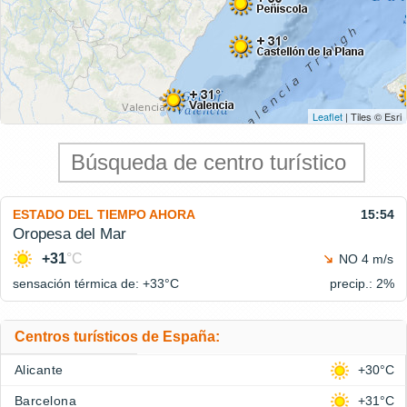
Leaflet
| Tiles © Esri
ESTADO DEL TIEMPO AHORA
15:54
Oropesa del Mar
+31
°C
NO 4 m/s
sensación térmica de: +33°
C
precip.: 2%
Centros turísticos de España:
Alicante
+30°C
Barcelona
+31°C