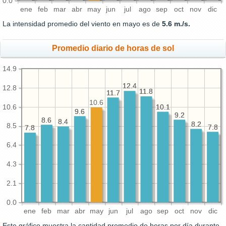
0.0
ene
feb
mar
abr
may
jun
jul
ago
sep
oct
nov
dic
La intensidad promedio del viento en mayo es de
5.6 m./s.
Promedio diario de horas de sol
14.9
12.4
12.4
12.8
11.8
11.8
11.7
11.7
10.6
10.6
10.1
10.1
9.6
9.6
9.2
9.2
8.6
8.6
8.4
8.4
8.2
8.2
8.5
7.8
7.8
7.8
7.8
6.4
4.3
2.1
0.0
ene
feb
mar
abr
may
jun
jul
ago
sep
oct
nov
dic
Este gráfico muestra la cantidad promedio de horas por día durante