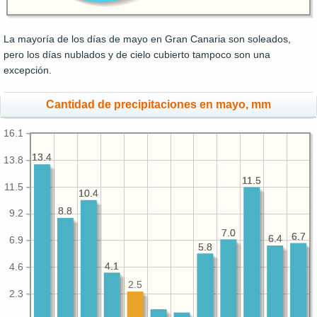
La mayoría de los días de mayo en Gran Canaria son soleados,
pero los días nublados y de cielo cubierto tampoco son una
excepción.
Cantidad de precipitaciones en mayo, mm
16.1
13.4
13.4
13.8
11.5
11.5
11.5
10.4
10.4
8.8
8.8
9.2
7.0
7.0
6.7
6.7
6.4
6.4
6.9
5.8
5.8
4.1
4.1
4.6
2.5
2.3