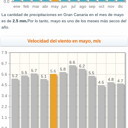
0.0
ene
feb
mar
abr
may
jun
jul
ago
sep
oct
nov
dic
La cantidad de precipitaciones en Gran Canaria en el mes de mayo
es de
2.5 mm.
Por lo tanto, mayo es uno de los meses más secos del
año.
Velocidad del viento en mayo, m/s
7.9
6.6
6.6
6.7
6.2
6.2
5.8
5.8
5.7
5.7
5.6
5.5
5.5
5.5
5.5
5.6
5.2
5.2
5.1
5.1
4.8
4.8
4.7
4.7
4.5
4.5
4.5
3.4
2.2
1.1