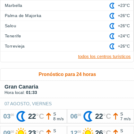
Marbella
+23°C
Palma de Majorka
+26°C
Salou
+26°C
Tenerife
+24°C
Torrevieja
+26°C
todos los centros turísticos
Pronóstico para 24 horas
Gran Canaria
Hora local:
01:33
07 AGOSTO, VIERNES
S
S
22
°
C
22
°
C
03
06
00
00
8 m/s
7 m/s
S
S
23
°
C
26
°
C
09
12
00
00