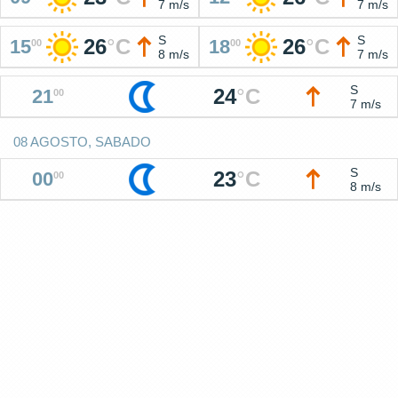
7 m/s
7 m/s
S
S
26
°
C
26
°
C
15
18
00
00
8 m/s
7 m/s
S
24
°
C
21
00
7 m/s
08 AGOSTO, SABADO
S
23
°
C
00
00
8 m/s