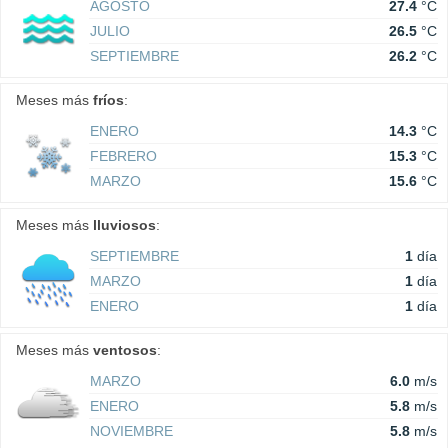
AGOSTO
27.4
°C
JULIO
26.5
°C
SEPTIEMBRE
26.2
°C
Meses más
fríos
:
ENERO
14.3
°C
FEBRERO
15.3
°C
MARZO
15.6
°C
Meses más
lluviosos
:
SEPTIEMBRE
1
día
MARZO
1
día
ENERO
1
día
Meses más
ventosos
:
MARZO
6.0
m/s
ENERO
5.8
m/s
NOVIEMBRE
5.8
m/s