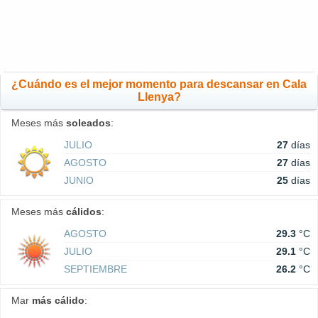
¿Cuándo es el mejor momento para descansar en Cala
Llenya?
Meses más
soleados
:
JULIO
27
días
AGOSTO
27
días
JUNIO
25
días
Meses más
cálidos
:
AGOSTO
29.3
°C
JULIO
29.1
°C
SEPTIEMBRE
26.2
°C
Mar
más cálido
: