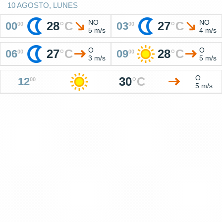
10 AGOSTO, LUNES
NO
NO
28
°
C
27
°
C
00
03
00
00
5 m/s
4 m/s
O
O
27
°
C
28
°
C
06
09
00
00
3 m/s
5 m/s
O
30
°
C
12
00
5 m/s