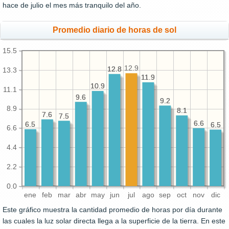
hace de julio el mes más tranquilo del año.
Promedio diario de horas de sol
15.5
12.9
12.8
12.8
13.3
11.9
11.9
10.9
10.9
11.1
9.6
9.6
9.2
9.2
8.9
8.1
8.1
7.6
7.6
7.5
7.5
6.6
6.6
6.5
6.5
6.5
6.5
6.6
4.4
2.2
0.0
ene
feb
mar
abr
may
jun
jul
ago
sep
oct
nov
dic
Este gráfico muestra la cantidad promedio de horas por día durante
las cuales la luz solar directa llega a la superficie de la tierra. En este