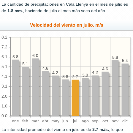
La cantidad de precipitaciones en Cala Llenya en el mes de julio es
de
1.8 mm.
, haciendo de julio el mes más seco del año
Velocidad del viento en julio, m/s
8.2
7.2
6.0
6.0
6.1
5.8
5.8
5.8
5.8
5.4
5.4
5.1
5.1
5.1
4.6
4.6
4.6
4.6
4.2
4.2
4.2
4.2
3.9
3.9
4.1
3.8
3.8
3.7
3.1
2.0
1.0
0.0
ene
feb
mar
abr
may
jun
jul
ago
sep
oct
nov
dic
La intensidad promedio del viento en julio es de
3.7 m./s.
, lo que