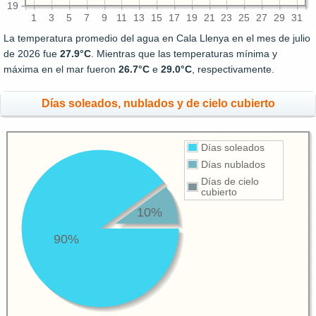
19
1
3
5
7
9
11
13
15
17
19
21
23
25
27
29
31
La temperatura promedio del agua en Cala Llenya en el mes de julio
de 2026 fue
27.9°C
. Mientras que las temperaturas mínima y
máxima en el mar fueron
26.7°C
e
29.0°C
, respectivamente.
Días soleados, nublados y de cielo cubierto
Días soleados
Días nublados
Días de cielo
cubierto
10%
90%