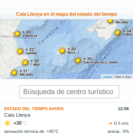
Cala Llenya en el mapa del estado del tiempo
Leaflet
| Tiles © Esri
ESTADO DEL TIEMPO AHORA
12:08
Cala Llenya
+30
°C
O 5 m/s
sensación térmica de: +35°
C
precip.: 5%