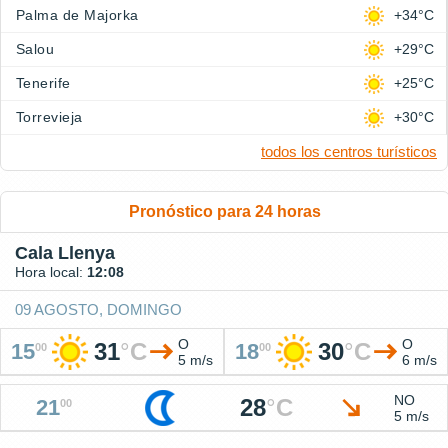
Palma de Majorka
+34°C
Salou
+29°C
Tenerife
+25°C
Torrevieja
+30°C
todos los centros turísticos
Pronóstico para 24 horas
Cala Llenya
Hora local:
12:08
09 AGOSTO, DOMINGO
O
O
31
°
C
30
°
C
15
18
00
00
5 m/s
6 m/s
NO
28
°
C
21
00
5 m/s