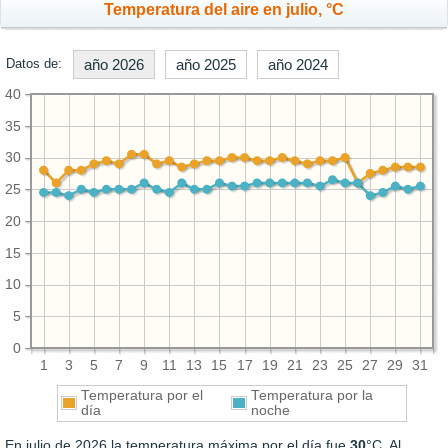
Temperatura del aire en julio, °C
Datos de:
año 2026
año 2025
año 2024
40
35
30
25
20
15
10
5
0
1
3
5
7
9
11
13
15
17
19
21
23
25
27
29
31
Temperatura por el
Temperatura por la
día
noche
En julio de 2026 la temperatura máxima por el día fue
30
°C. Al