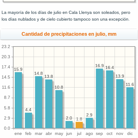
La mayoría de los días de julio en Cala Llenya son soleados, pero
los días nublados y de cielo cubierto tampoco son una excepción.
Cantidad de precipitaciones en julio, mm
23.2
20.3
16.9
16.9
17.4
16.4
16.4
15.9
15.9
14.8
14.8
13.9
13.9
13.8
13.8
14.5
11.6
11.6
10.8
10.8
11.6
8.7
5.8
4.4
4.4
2.9
2.9
2.9
2.0
2.0
1.8
0.0
ene
feb
mar
abr
may
jun
jul
ago
sep
oct
nov
dic