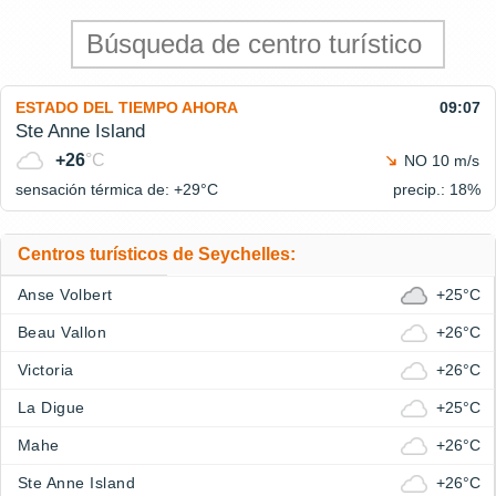
ESTADO DEL TIEMPO AHORA
09:07
Ste Anne Island
+26
°C
NO 10 m/s
sensación térmica de: +29°
C
precip.: 18%
Centros turísticos de Seychelles:
Anse Volbert
+25°C
Beau Vallon
+26°C
Victoria
+26°C
La Digue
+25°C
Mahe
+26°C
Ste Anne Island
+26°C