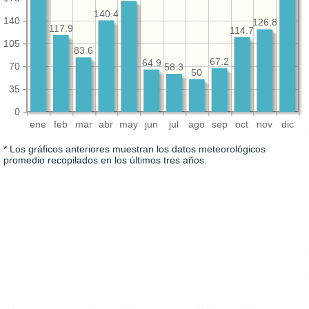
140.4
140
126.8
117.9
114.7
105
83.6
67.2
64.9
70
58.3
50
35
0
ene
feb
mar
abr
may
jun
jul
ago
sep
oct
nov
dic
* Los gráficos anteriores muestran los datos meteorológicos
promedio recopilados en los últimos tres años.