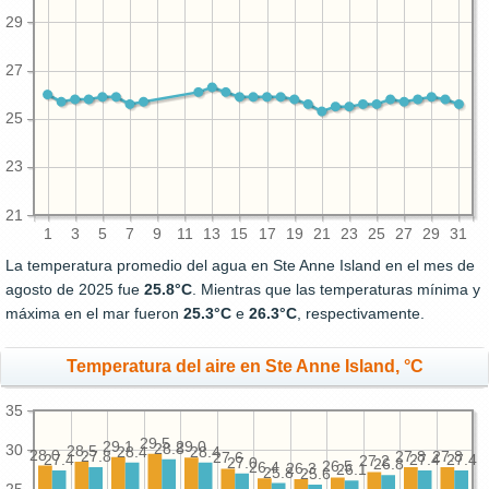
29
27
25
23
21
1
3
5
7
9
11
13
15
17
19
21
23
25
27
29
31
La temperatura promedio del agua en Ste Anne Island en el mes de
agosto de 2025 fue
25.8°C
. Mientras que las temperaturas mínima y
máxima en el mar fueron
25.3°C
e
26.3°C
, respectivamente.
Temperatura del aire en Ste Anne Island, °C
35
29.5
29.1
29.0
28.8
30
28.5
28.4
28.4
28.0
27.8
27.8
27.8
27.6
27.4
27.4
27.4
27.2
27.0
26.8
26.5
26.4
26.3
26.1
25.8
25.6