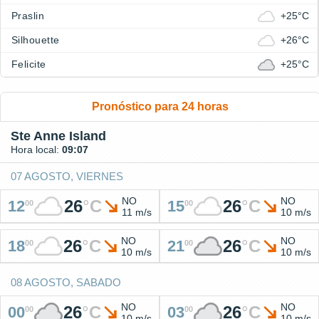
Praslin
+25°C
Silhouette
+26°C
Felicite
+25°C
Pronóstico para 24 horas
Ste Anne Island
Hora local:
09:07
07 AGOSTO, VIERNES
NO
NO
26
°
C
26
°
C
12
15
00
00
11 m/s
10 m/s
NO
NO
26
°
C
26
°
C
18
21
00
00
10 m/s
10 m/s
08 AGOSTO, SABADO
NO
NO
26
°
C
26
°
C
00
03
00
00
10 m/s
10 m/s