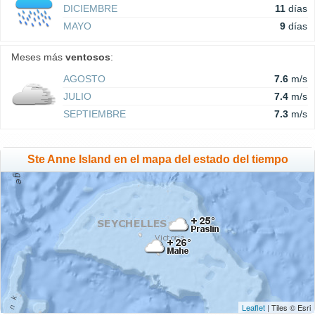
DICIEMBRE
11
días
MAYO
9
días
Meses más
ventosos
:
AGOSTO
7.6
m/s
JULIO
7.4
m/s
SEPTIEMBRE
7.3
m/s
Ste Anne Island en el mapa del estado del tiempo
Leaflet
| Tiles © Esri