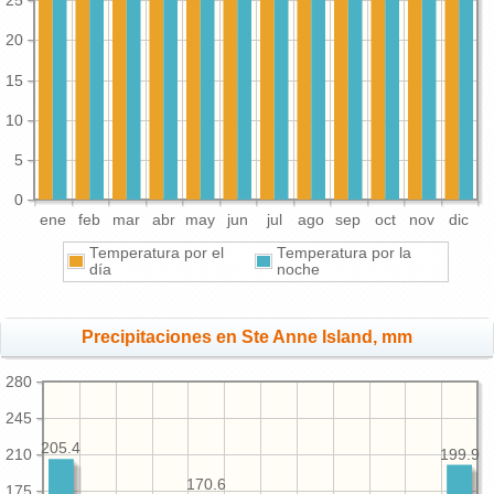
25
20
15
10
5
0
ene
feb
mar
abr
may
jun
jul
ago
sep
oct
nov
dic
Temperatura por el
Temperatura por la
día
noche
Precipitaciones en Ste Anne Island, mm
280
245
205.4
210
199.9
170.6
175