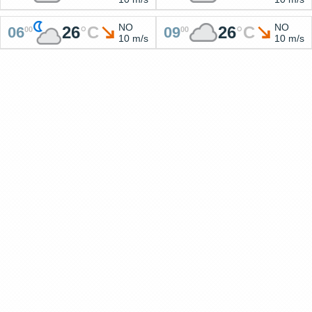
NO
NO
26
°
C
26
°
C
06
09
00
00
10 m/s
10 m/s