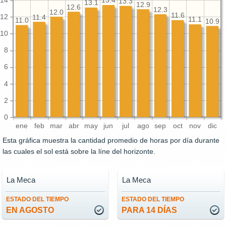
14
13.4
13.3
13.1
12.9
12.6
12.3
12.0
11.6
12
11.4
11.1
11.0
10.9
10
8
6
4
2
0
ene
feb
mar
abr
may
jun
jul
ago
sep
oct
nov
dic
Esta gráfica muestra la cantidad promedio de horas por día durante
las cuales el sol está sobre la líne del horizonte.
La Meca
La Meca
ESTADO DEL TIEMPO
ESTADO DEL TIEMPO
EN AGOSTO
PARA 14 DÍAS