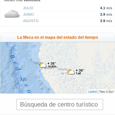
Meses más
ventosos
:
JULIO
4.1
m/s
JUNIO
3.9
m/s
AGOSTO
3.9
m/s
La Meca en el mapa del estado del tiempo
Leaflet
| Tiles © Esri