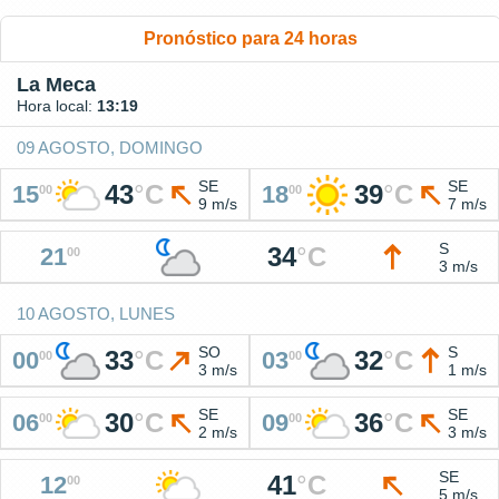
Pronóstico para 24 horas
La Meca
Hora local:
13:19
09 AGOSTO, DOMINGO
SE
SE
43
°
C
39
°
C
15
18
00
00
9 m/s
7 m/s
S
34
°
C
21
00
3 m/s
10 AGOSTO, LUNES
SO
S
33
°
C
32
°
C
00
03
00
00
3 m/s
1 m/s
SE
SE
30
°
C
36
°
C
06
09
00
00
2 m/s
3 m/s
SE
41
°
C
12
00
5 m/s