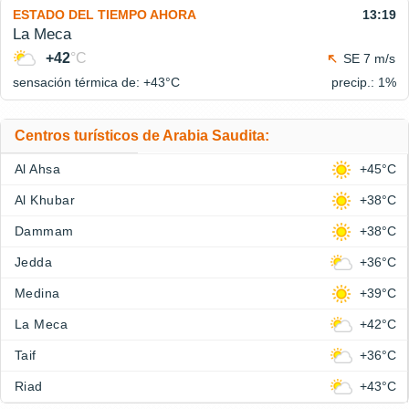
ESTADO DEL TIEMPO AHORA
13:19
La Meca
+42
°C
SE 7 m/s
sensación térmica de: +43°
C
precip.: 1%
Centros turísticos de Arabia Saudita:
Al Ahsa
+45°C
Al Khubar
+38°C
Dammam
+38°C
Jedda
+36°C
Medina
+39°C
La Meca
+42°C
Taif
+36°C
Riad
+43°C