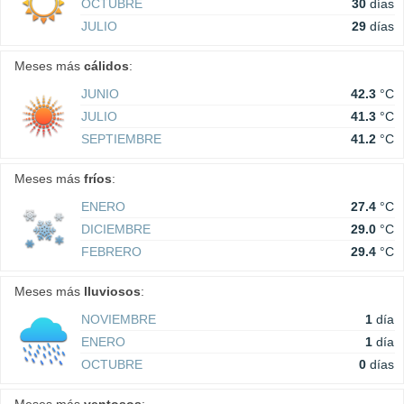
OCTUBRE
30
días
JULIO
29
días
Meses más
cálidos
:
JUNIO
42.3
°C
JULIO
41.3
°C
SEPTIEMBRE
41.2
°C
Meses más
fríos
:
ENERO
27.4
°C
DICIEMBRE
29.0
°C
FEBRERO
29.4
°C
Meses más
lluviosos
:
NOVIEMBRE
1
día
ENERO
1
día
OCTUBRE
0
días