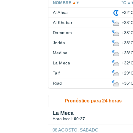
NOMBRE
°C
Al Ahsa
+32°
Al Khubar
+33°
Dammam
+33°
Jedda
+33°
Medina
+33°
La Meca
+32°
Taif
+29°
Riad
+36°
Pronóstico para 24 horas
La Meca
Hora local:
00:27
08 AGOSTO, SABADO