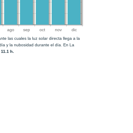
ago
sep
oct
nov
dic
e las cuales la luz solar directa llega a la
l día y la nubosidad durante el día. En La
e
11.1 h.