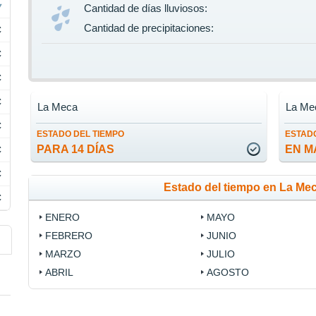
Cantidad de días lluviosos:
Cantidad de precipitaciones:
C
C
C
C
La Meca
La Me
C
ESTADO DEL TIEMPO
ESTADO
PARA 14 DÍAS
EN M
C
C
Estado del tiempo en La Me
C
ENERO
MAYO
FEBRERO
JUNIO
MARZO
JULIO
ABRIL
AGOSTO