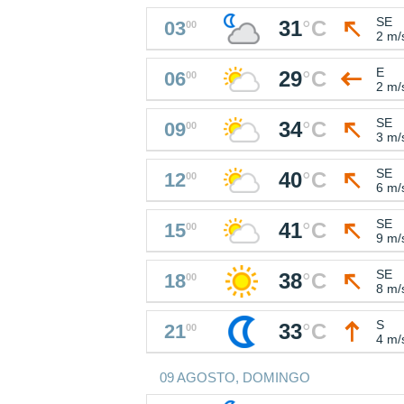
SE
31
°
C
03
00
2 m/
E
29
°
C
06
00
2 m/
SE
34
°
C
09
00
3 m/
SE
40
°
C
12
00
6 m/
SE
41
°
C
15
00
9 m/
SE
38
°
C
18
00
8 m/
S
33
°
C
21
00
4 m/
09 AGOSTO, DOMINGO