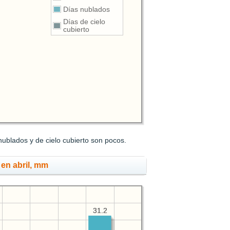
Días nublados
Días de cielo
cubierto
nublados y de cielo cubierto son pocos.
 en abril, mm
31.2
31.2