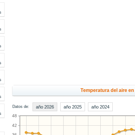
s
s
s
s
s
Temperatura del aire en 
s
Datos de:
año 2026
año 2025
año 2024
s
48
42
36