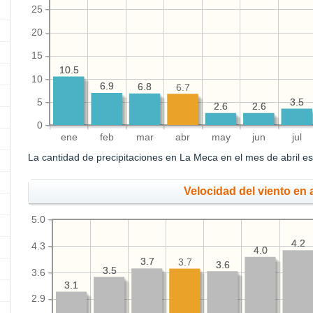
25
20
15
10.5
10.5
10
6.9
6.9
6.8
6.8
6.7
5
3.5
3.5
2.6
2.6
2.6
2.6
0
ene
feb
mar
abr
may
jun
jul
La cantidad de precipitaciones en La Meca en el mes de abril e
Velocidad del viento en a
5.0
4.2
4.2
4.3
4.0
4.0
3.7
3.7
3.7
3.6
3.6
3.5
3.5
3.6
3.1
3.1
2.9