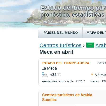
PAÍSES DEL MUNDO
MAPA DEL 
ENCONTRAR UN HOTEL
Centros turísticos
Arab
Meca en abril
ESTADO DEL TIEMPO AHORA
00:2
La Meca
+32
°C
S 3 m/s
sensación térmica de: +32°
C
precip.: 1
Centros turísticos de Arabia
Saudita: