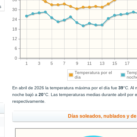
s
30
24
18
12
6
0
1
3
5
7
9
11
13
15
17
Temperatura por el
Tempe
día
noch
En abril de 2026 la temperatura máxima por el día fue
39
°C. Al
noche bajó a
20
°C. Las temperaturas medias durante abril por e
respectivamente.
Días soleados, nublados y de 