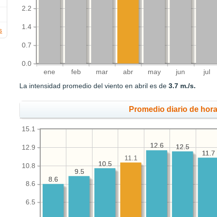
2.2
1.4
s
0.7
0.0
ene
feb
mar
abr
may
jun
jul
La intensidad promedio del viento en abril es de
3.7 m./s.
Promedio diario de hora
15.1
12.6
12.6
12.5
12.5
12.9
11.7
11.7
11.1
10.5
10.5
10.8
9.5
9.5
8.6
8.6
8.6
6.5