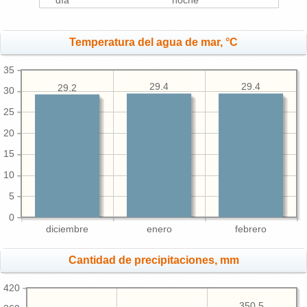
día
noche
Temperatura del agua de mar, °C
35
29.4
29.4
29.2
30
25
20
15
10
5
0
diciembre
enero
febrero
Cantidad de precipitaciones, mm
420
350.5