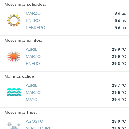
Meses más
soleados
:
MARZO
8
días
ENERO
6
días
FEBRERO
5
días
Meses más
cálidos
:
ABRIL
29.9
°C
MARZO
29.9
°C
ENERO
29.6
°C
Mar
más cálido
:
ABRIL
29.7
°C
MARZO
29.6
°C
MAYO
29.4
°C
Meses más
fríos
:
AGOSTO
28.0
°C
SEPTIEMBRE
28.0
°C