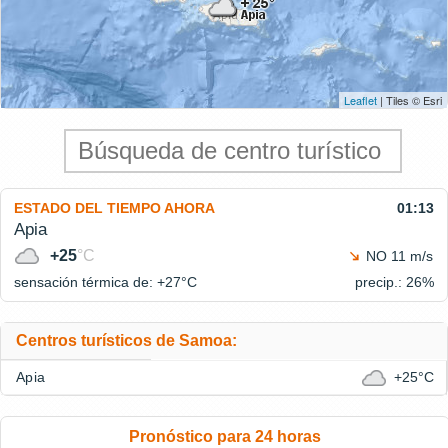
Leaflet
| Tiles © Esri
ESTADO DEL TIEMPO AHORA
01:13
Apia
+25
°C
NO 11 m/s
sensación térmica de: +27°
C
precip.: 26%
Centros turísticos de Samoa:
Apia
+25°C
Pronóstico para 24 horas