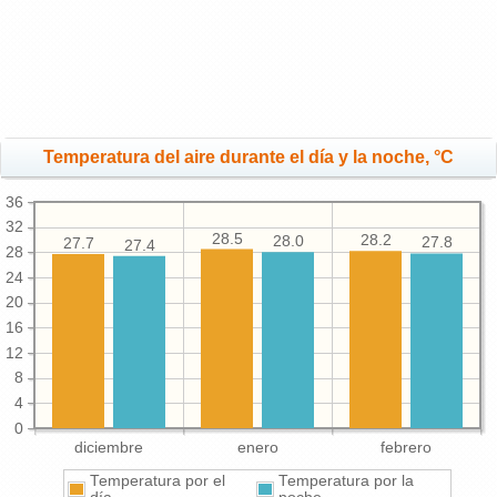
Temperatura del aire durante el día y la noche, °C
36
32
28.5
28.2
28.0
27.8
27.7
27.4
28
24
20
16
12
8
4
0
diciembre
enero
febrero
Temperatura por el
Temperatura por la