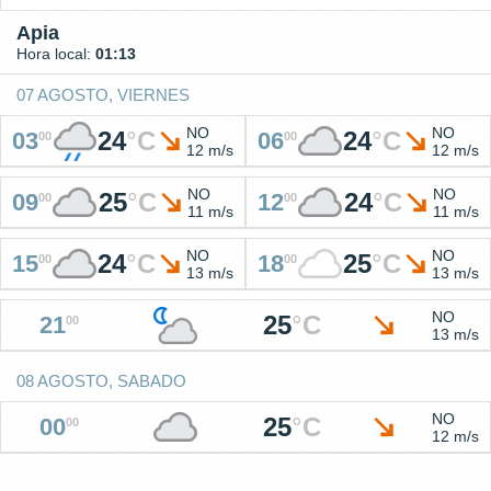
Apia
Hora local:
01:13
07 AGOSTO, VIERNES
NO
NO
24
°
C
24
°
C
03
06
00
00
12 m/s
12 m/s
NO
NO
25
°
C
24
°
C
09
12
00
00
11 m/s
11 m/s
NO
NO
24
°
C
25
°
C
15
18
00
00
13 m/s
13 m/s
NO
25
°
C
21
00
13 m/s
08 AGOSTO, SABADO
NO
25
°
C
00
00
12 m/s