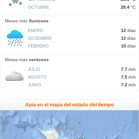
OCTUBRE
28.4
°C
Meses más
lluviosos
:
ENERO
12
días
DICIEMBRE
12
días
FEBRERO
10
días
Meses más
ventosos
:
JULIO
7.7
m/s
AGOSTO
7.5
m/s
JUNIO
7.2
m/s
Apia en el mapa del estado del tiempo