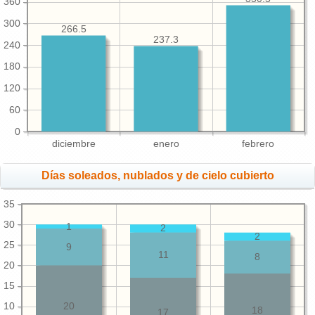
360
300
266.5
237.3
240
180
120
60
0
diciembre
enero
febrero
Días soleados, nublados y de cielo cubierto
35
30
1
2
2
25
9
11
8
20
15
10
20
18
17